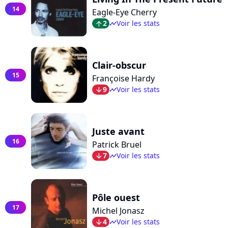
14
Eagle-Eye Cherry
2
Voir les stats
arrow_top
timeline
Clair-obscur
15
Françoise Hardy
9
Voir les stats
arrow_bot
timeline
Juste avant
16
Patrick Bruel
7
Voir les stats
arrow_bot
timeline
Pôle ouest
17
Michel Jonasz
4
Voir les stats
arrow_bot
timeline