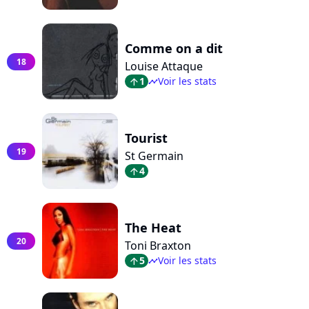
Comme on a dit
18
Louise Attaque
1
Voir les stats
arrow_top
timeline
Tourist
19
St Germain
4
arrow_top
The Heat
20
Toni Braxton
5
Voir les stats
arrow_top
timeline