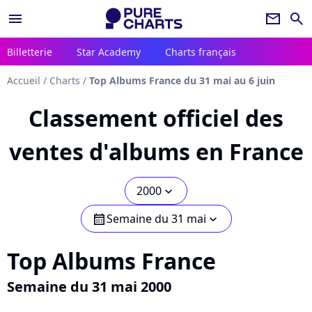
menu
newsletter
search
Billetterie
Star Academy
Charts français
Accueil
/
Charts
/
Top Albums France du 31 mai au 6 juin
Classement officiel des
ventes d'albums en France
2000
chevron_bot
Semaine du 31 mai
calendar
chevron_bot
Top Albums France
Semaine du 31 mai 2000