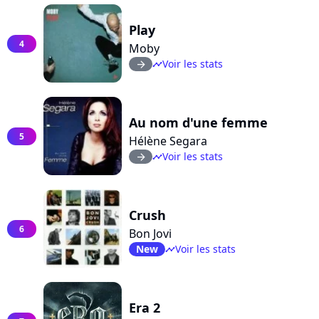
Play
4
Moby
Voir les stats
arrow_right
timeline
Au nom d'une femme
5
Hélène Segara
Voir les stats
arrow_right
timeline
Crush
6
Bon Jovi
New
Voir les stats
timeline
Era 2