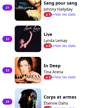
Sang pour sang
21
Johnny Hallyday
1
Voir les stats
arrow_bot
timeline
Live
22
Lynda Lemay
8
Voir les stats
arrow_bot
timeline
In Deep
23
Tina Arena
2
Voir les stats
arrow_bot
timeline
Corps et armes
24
Étienne Daho