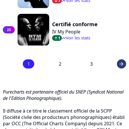
7
Voir les stats
arrow_bot
timeline
Certifié conforme
25
IV My People
1
Voir les stats
arrow_top
timeline
1
2
3
arrow_right
Purecharts est partenaire officiel du SNEP (Syndicat National
de l'Edition Phonographique).
Il diffuse à ce titre le classement officiel de la SCPP
(Société civile des producteurs phonographiques) établi
par OCC (The Official Charts Company) depuis 2021. Ce