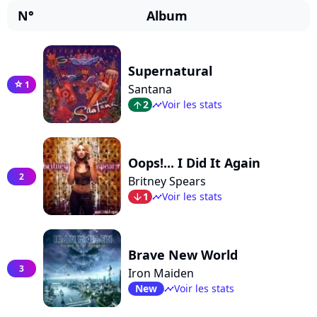
N°
Album
Supernatural
1
star
Santana
2
Voir les stats
arrow_top
timeline
Oops!... I Did It Again
2
Britney Spears
1
Voir les stats
arrow_bot
timeline
Brave New World
3
Iron Maiden
New
Voir les stats
timeline