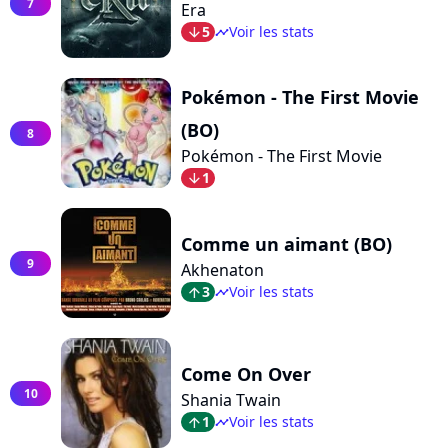
7
Era
5
Voir les stats
arrow_bot
timeline
Pokémon - The First Movie
(BO)
8
Pokémon - The First Movie
1
arrow_bot
Comme un aimant (BO)
9
Akhenaton
3
Voir les stats
arrow_top
timeline
Come On Over
10
Shania Twain
1
Voir les stats
arrow_top
timeline