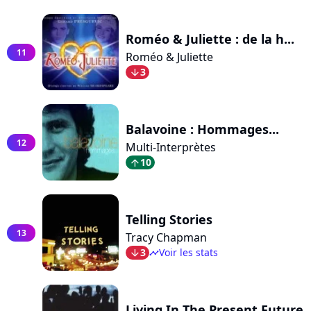
Roméo & Juliette : de la h...
11
Roméo & Juliette
3
arrow_bot
Balavoine : Hommages...
12
Multi-Interprètes
10
arrow_top
Telling Stories
13
Tracy Chapman
3
Voir les stats
arrow_bot
timeline
Living In The Present Future