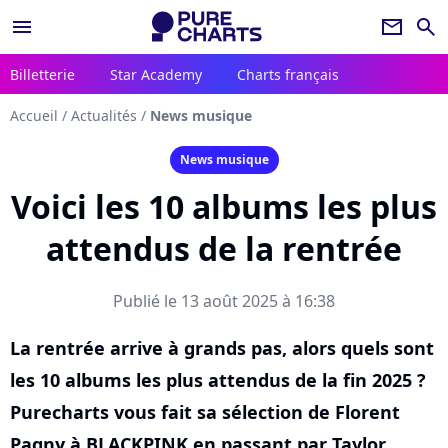
menu
newsletter
search
Billetterie
Star Academy
Charts français
Accueil
/
Actualités
/
News musique
News musique
Voici les 10 albums les plus
attendus de la rentrée
Publié le 13 août 2025 à 16:38
La rentrée arrive à grands pas, alors quels sont
les 10 albums les plus attendus de la fin 2025 ?
Purecharts vous fait sa sélection de Florent
Pagny à BLACKPINK en passant par Taylor