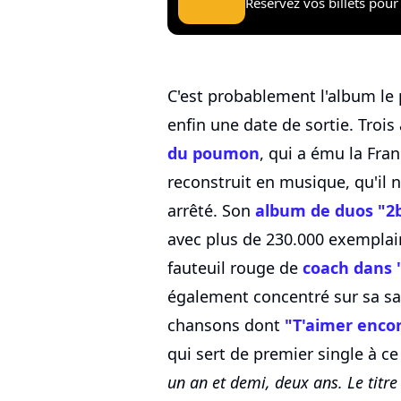
Réservez vos billets pour 
C'est probablement l'album le p
enfin une date de sortie. Troi
du poumon
, qui a ému la Fra
reconstruit en musique, qu'il n
arrêté. Son
album de duos "2b
avec plus de 230.000 exemplair
fauteuil rouge de
coach dans 
également concentré sur sa san
chansons dont
"T'aimer enco
qui sert de premier single à c
un an et demi, deux ans. Le tit