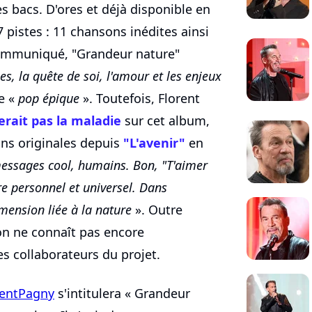
s bacs. D'ores et déjà disponible en
pistes : 11 chansons inédites ainsi
communiqué, "Grandeur nature"
s, la quête de soi, l'amour et les enjeux
e «
pop épique
». Toutefois, Florent
erait pas la maladie
sur cet album,
ns originales depuis
"L'avenir"
en
messages cool, humains. Bon, "T'aimer
tre personnel et universel. Dans
imension liée à la nature
». Outre
on ne connaît pas encore
es collaborateurs du projet.
entPagny
s'intitulera « Grandeur