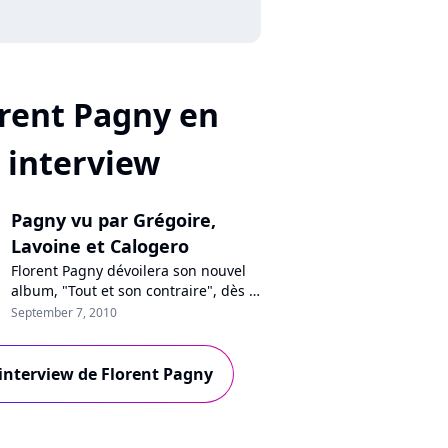
rent Pagny en
interview
Pagny vu par Grégoire,
Lavoine et Calogero
Florent Pagny dévoilera son nouvel
album, "Tout et son contraire", dès le
8 novembre prochain. Un disque sur
September 7, 2010
lequel collaborent notamment
Emmanuelle Cosso-Merad, Jérôme
Attal, Vincent Baguian, Daran, John
l'interview de Florent Pagny
Mamann, mais aussi Grégoire, Marc
Lavoine, et Calogero : visionnez les
interview de ces trois derniers...