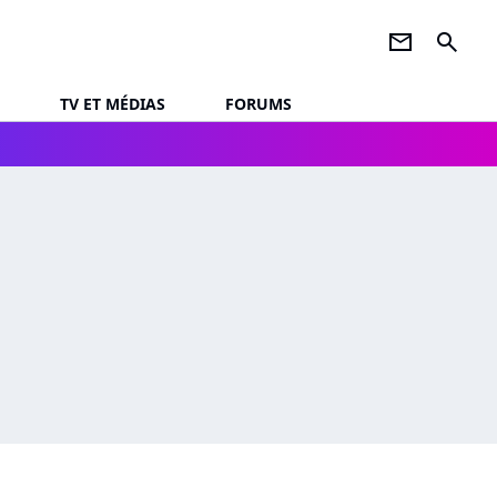
newsletter
search
TV ET MÉDIAS
FORUMS