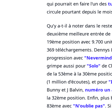
qui pourrait en faire l'un des
t
circule pourtant depuis le mois
Qu'y a-t-il à noter dans le res
deuxième meilleure entrée de 
19ème position avec 9.700 unit
369 téléchargements. Dennys Ll
progression avec
"Nevermind
grimpe aussi pour
"Solo"
de Cl
de la 53ème à la 30ème positi
(1 million d'écoutes), et pour
"
Bunny et J Balvin,
numéro un 
la 32ème position. Enfin, plus
83ème avec
"N'oublie pas"
. S