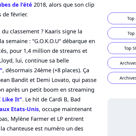
ubes de l'été
2018, alors que son clip
 de février.
Top 
te du classement ? Kaaris signe la
Top 
la semaine : "G.O.K.O.U" débarque en
Top S
és, pour 1,4 million de streams et
oyd, lui, continue sa belle
Archive
"
, désormais 24ème (+8 places). Ça
Archive
ean Bandit et Demi Lovato, qui passe
on après un petit boom en streaming
I Like It"
. Le hit de Cardi B, Bad
aux Etats-Unis
, occupe maintenant
 bas, Mylène Farmer et LP entrent
i la chanteuse est numéro un des