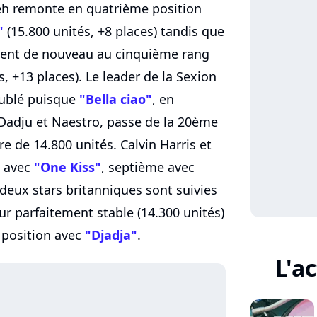
h remonte en quatrième position
"
(15.800 unités, +8 places) tandis que
sent de nouveau au cinquième rang
, +13 places). Le leader de la Sexion
oublé puisque
"Bella ciao"
, en
 Dadju et Naestro, passe de la 20ème
e de 14.800 unités. Calvin Harris et
s avec
"One Kiss"
, septième avec
 deux stars britanniques sont suivies
 parfaitement stable (14.300 unités)
 position avec
"Djadja"
.
L'a