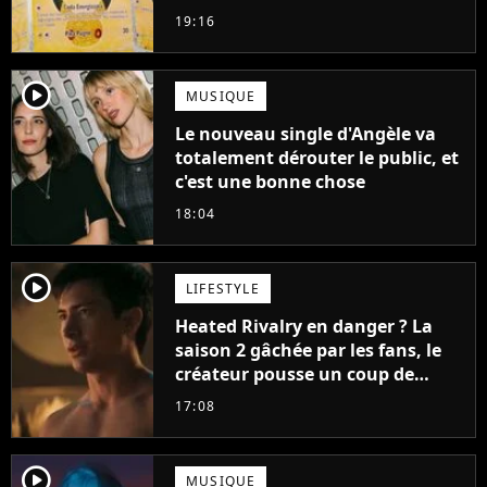
ruiner les revendeurs
19:16
player2
MUSIQUE
Le nouveau single d'Angèle va
totalement dérouter le public, et
c'est une bonne chose
18:04
player2
LIFESTYLE
Heated Rivalry en danger ? La
saison 2 gâchée par les fans, le
créateur pousse un coup de
gueule
17:08
player2
MUSIQUE