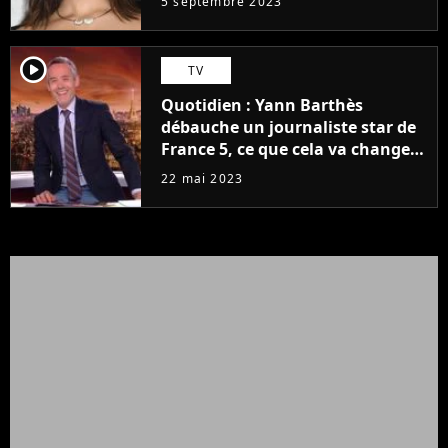
5 septembre 2023
player2
TV
Quotidien : Yann Barthès
débauche un journaliste star de
France 5, ce que cela va changer
à la rentrée
22 mai 2023