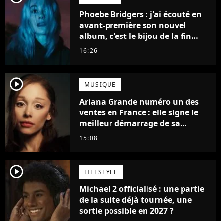
Phoebe Bridgers : j'ai écouté en
avant-première son nouvel
album, c'est le bijou de la fin
d'été
16:26
player2
MUSIQUE
Ariana Grande numéro un des
ventes en France : elle signe le
meilleur démarrage de sa
carrière avec son album Petal
15:08
player2
LIFESTYLE
Michael 2 officialisé : une partie
de la suite déjà tournée, une
sortie possible en 2027 ?