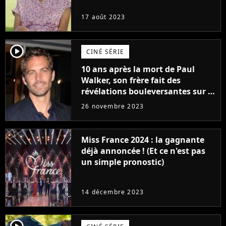
17 août 2023
player2
CINÉ SÉRIE
10 ans après la mort de Paul
Walker, son frère fait des
révélations bouleversantes sur la
réaction des acteurs de Fast and
26 novembre 2023
Furious
Miss France 2024 : la gagnante
déjà annoncée ! (Et ce n'est pas
un simple pronostic)
14 décembre 2023