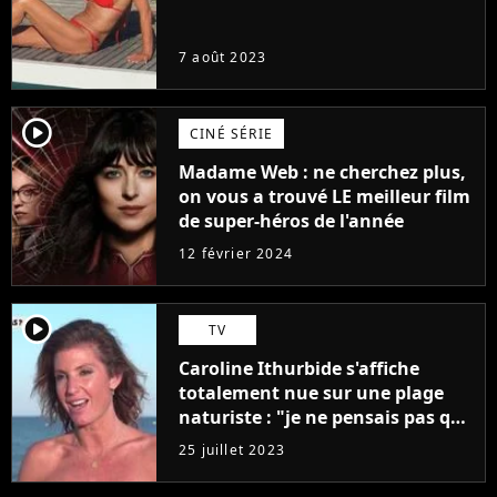
7 août 2023
player2
CINÉ SÉRIE
Madame Web : ne cherchez plus,
on vous a trouvé LE meilleur film
de super-héros de l'année
12 février 2024
player2
TV
Caroline Ithurbide s'affiche
totalement nue sur une plage
naturiste : "je ne pensais pas que
j'arriverais à le faire..."
25 juillet 2023