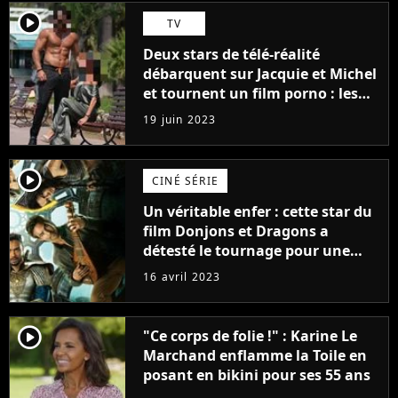
player2
TV
Deux stars de télé-réalité
débarquent sur Jacquie et Michel
et tournent un film porno : les
premières images du tournage
19 juin 2023
(exclu)
player2
CINÉ SÉRIE
Un véritable enfer : cette star du
film Donjons et Dragons a
détesté le tournage pour une
raison très spéciale
16 avril 2023
player2
"Ce corps de folie !" : Karine Le
Marchand enflamme la Toile en
posant en bikini pour ses 55 ans