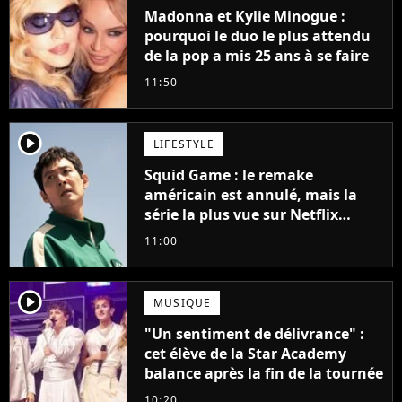
Madonna et Kylie Minogue :
pourquoi le duo le plus attendu
de la pop a mis 25 ans à se faire
11:50
player2
LIFESTYLE
Squid Game : le remake
américain est annulé, mais la
série la plus vue sur Netflix
pourrait avoir une version
11:00
française
player2
MUSIQUE
"Un sentiment de délivrance" :
cet élève de la Star Academy
balance après la fin de la tournée
10:20