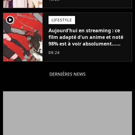
player2
LIFESTYLE
Aujourd'hui en streaming : ce
film adapté d'un anime et noté
98% est à voir absolument...
sinon vous ne comprendrez plus
09:24
la série
DERNIÈRES NEWS