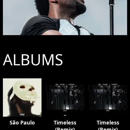
ALBUMS
São Paulo
Timeless
Timeless
(Remix)
(Remix)