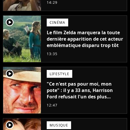
14:29
player2
CINÉMA
Le film Zelda marquera la toute
dernière apparition de cet acteur
emblématique disparu trop tôt
13:35
player2
LIFESTYLE
"Ce n'est pas pour moi, mon
pote" : il y a 33 ans, Harrison
Ford refusait l'un des plus
grands succès de tous les temps
12:47
player2
MUSIQUE