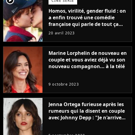
player2
CINÉ SÉRIE
Homos, virilité, gender fluid : on
a enfin trouvé une comédie
française qui parle de tout ça
sans être super ringarde
20 avril 2023
Marine Lorphelin de nouveau en
couple et vous aviez déjà vu son
nouveau compagnon... à la télé
9 octobre 2023
Jenna Ortega furieuse après les
rumeurs qui la disent en couple
avec Johnny Depp : "Je n'arrive
même pas..."