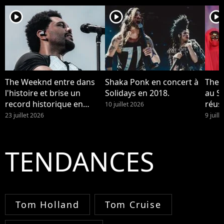
player2
player2
player2
The Weeknd entre dans
Shaka Ponk en concert à
The 
l'histoire et brise un
Solidays en 2018.
au St
record historique en
réuss
10 juillet 2026
France
23 juillet 2026
9 juill
TENDANCES
Tom Holland
Tom Cruise