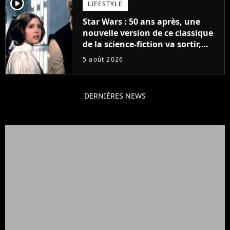
player2
LIFESTYLE
Star Wars : 50 ans après, une
nouvelle version de ce classique
de la science-fiction va sortir,
mais on ne la verra jamais en
5 août 2026
France
DERNIÈRES NEWS