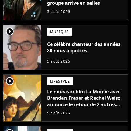
groupe arrive en salles
5 août 2026
player2
MUSIQUE
Ce célèbre chanteur des années
80 nous a quittés
5 août 2026
player2
LIFESTYLE
Le nouveau film La Momie avec
Brendan Fraser et Rachel Weisz
annonce le retour de 2 autres
personnages emblématiques de
5 août 2026
la saga