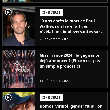
player2
CINÉ SÉRIE
10 ans après la mort de Paul
Walker, son frère fait des
révélations bouleversantes sur la
réaction des acteurs de Fast and
26 novembre 2023
Furious
Miss France 2024 : la gagnante
déjà annoncée ! (Et ce n'est pas
un simple pronostic)
14 décembre 2023
player2
CINÉ SÉRIE
Homos, virilité, gender fluid : on