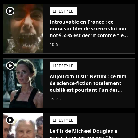
player2
LIFESTYLE
Introuvable en France : ce
nouveau film de science-fiction
noté 55% est décrit comme "le
plus stupide de l'année"
10:55
player2
LIFESTYLE
Aujourd'hui sur Netflix : ce film
de science-fiction totalement
oublié est pourtant l'un des
meilleurs des années 2010
09:23
player2
LIFESTYLE
Le fils de Michael Douglas a
passé 7 ans en prison : "Je