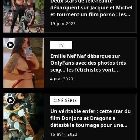
Deux stars de télé-réalité
débarquent sur Jacquie et Michel
et tournent un film porno : les
premières images du tournage
19 juin 2023
(exclu)
player2
TV
Emilie Nef Naf débarque sur
OnlyFans avec des photos très
sexy... les fétichistes vont
prendre leur pied !
4 mai 2023
player2
CINÉ SÉRIE
Un véritable enfer : cette star du
film Donjons et Dragons a
détesté le tournage pour une
raison très spéciale
16 avril 2023