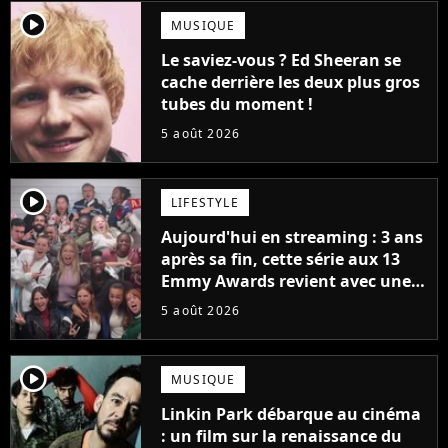
player2
MUSIQUE
Le saviez-vous ? Ed Sheeran se
cache derrière les deux plus gros
tubes du moment !
5 août 2026
player2
LIFESTYLE
Aujourd'hui en streaming : 3 ans
après sa fin, cette série aux 13
Emmy Awards revient avec une
suite... totalement différente
5 août 2026
player2
MUSIQUE
Linkin Park débarque au cinéma
: un film sur la renaissance du