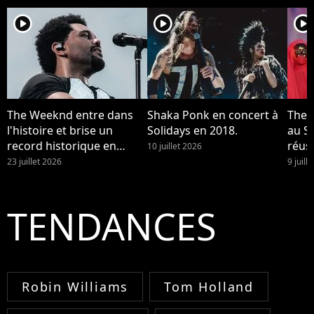
player2
player2
player2
The Weeknd entre dans
Shaka Ponk en concert à
The 
l'histoire et brise un
Solidays en 2018.
au St
record historique en
réuss
10 juillet 2026
France
23 juillet 2026
9 juill
TENDANCES
Robin Williams
Tom Holland