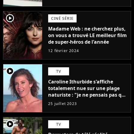
player2
CINÉ SÉRIE
Madame Web : ne cherchez plus,
on vous a trouvé LE meilleur film
de super-héros de l'année
12 février 2024
player2
TV
Caroline Ithurbide s'affiche
totalement nue sur une plage
naturiste : "je ne pensais pas que
j'arriverais à le faire..."
25 juillet 2023
player2
TV