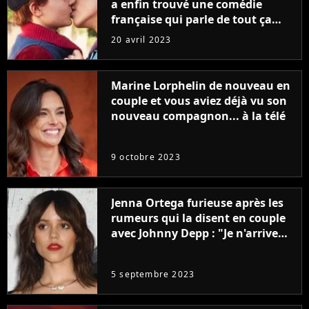
a enfin trouvé une comédie
française qui parle de tout ça
sans être super ringarde
20 avril 2023
Marine Lorphelin de nouveau en
couple et vous aviez déjà vu son
nouveau compagnon... à la télé
9 octobre 2023
Jenna Ortega furieuse après les
rumeurs qui la disent en couple
avec Johnny Depp : "Je n'arrive
même pas..."
5 septembre 2023