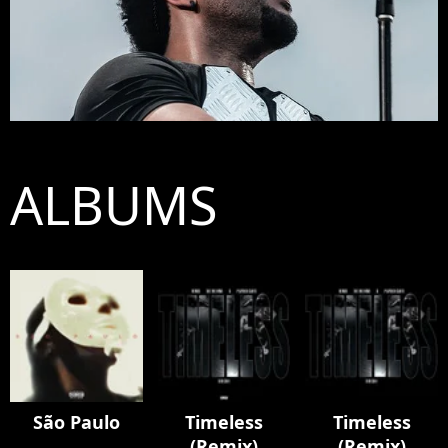
ALBUMS
São Paulo
Timeless
Timeless
(Remix)
(Remix)