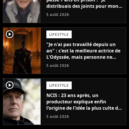
distribuais des joints pour mon
père"
5 août 2026
player2
LIFESTYLE
"Je n'ai pas travaillé depuis un
an" : c'est la meilleure actrice de
L'Odyssée, mais personne ne
veut lui donner de rôle au
5 août 2026
cinéma
player2
LIFESTYLE
NCIS : 23 ans après, un
producteur explique enfin
l'origine de l'idée la plus culte de
la série (et on ne parle pas du
5 août 2026
bateau)