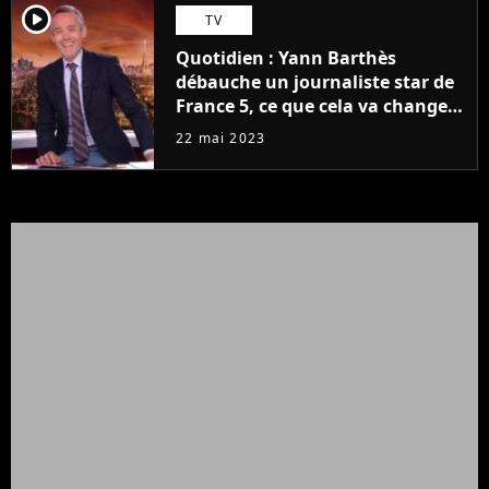
player2
TV
Quotidien : Yann Barthès
débauche un journaliste star de
France 5, ce que cela va changer
à la rentrée
22 mai 2023