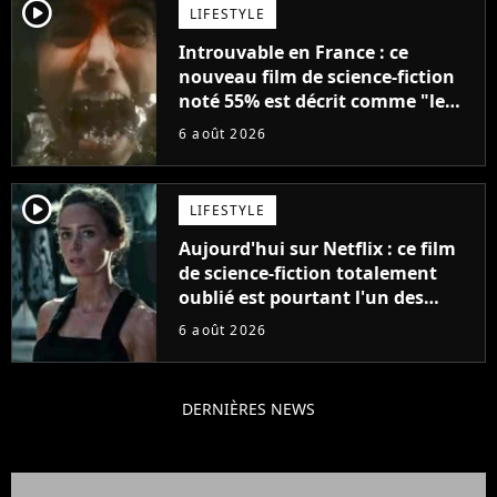
player2
LIFESTYLE
Introuvable en France : ce
nouveau film de science-fiction
noté 55% est décrit comme "le
plus stupide de l'année"
6 août 2026
player2
LIFESTYLE
Aujourd'hui sur Netflix : ce film
de science-fiction totalement
oublié est pourtant l'un des
meilleurs des années 2010
6 août 2026
DERNIÈRES NEWS