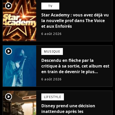
player2
TV
Star Academy : vous avez déjà vu
la nouvelle prof dans The Voice
et aux Enfoirés
6 août 2026
player2
MUSIQUE
Descendu en flèche par la
critique à sa sortie, cet album est
en train de devenir le plus
populaire de son auteur
6 août 2026
player2
LIFESTYLE
Disney prend une décision
inattendue après les