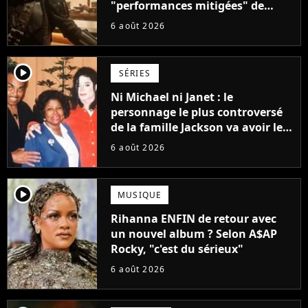
"performances mitigées" de
Vaiana et The Mandalorian &
6 août 2026
Grogu au box-office
player2
SÉRIES
Ni Michael ni Janet : le
personnage le plus controversé
de la famille Jackson va avoir le
droit à sa propre série
6 août 2026
player2
MUSIQUE
Rihanna ENFIN de retour avec
un nouvel album ? Selon A$AP
Rocky, "c'est du sérieux"
6 août 2026