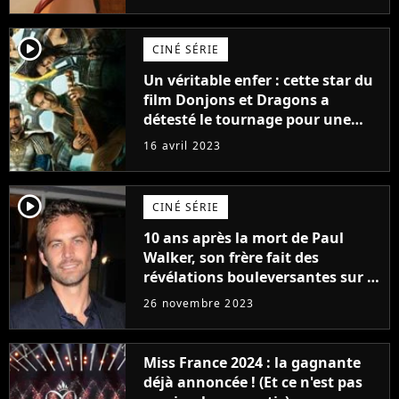
player2
CINÉ SÉRIE
Un véritable enfer : cette star du
film Donjons et Dragons a
détesté le tournage pour une
raison très spéciale
16 avril 2023
player2
CINÉ SÉRIE
10 ans après la mort de Paul
Walker, son frère fait des
révélations bouleversantes sur la
réaction des acteurs de Fast and
26 novembre 2023
Furious
Miss France 2024 : la gagnante
déjà annoncée ! (Et ce n'est pas