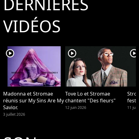
DERNIÈRES
VIDÉOS
player2
player2
player2
Madonna et Stromae
Tove Lo et Stromae
Stro
réunis sur My Sins Are My
chantent "Des fleurs"
festi
Savior.
12 juin 2026
11 jui
3 juillet 2026