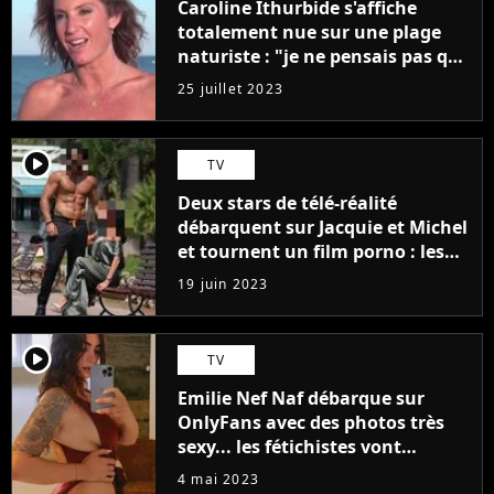
Caroline Ithurbide s'affiche
totalement nue sur une plage
naturiste : "je ne pensais pas que
j'arriverais à le faire..."
25 juillet 2023
player2
TV
Deux stars de télé-réalité
débarquent sur Jacquie et Michel
et tournent un film porno : les
premières images du tournage
19 juin 2023
(exclu)
player2
TV
Emilie Nef Naf débarque sur
OnlyFans avec des photos très
sexy... les fétichistes vont
prendre leur pied !
4 mai 2023