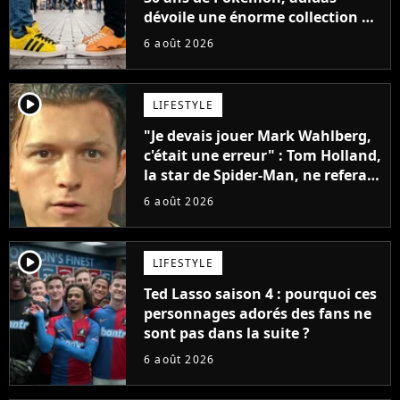
dévoile une énorme collection de
sneakers et je ne sais pas quoi en
6 août 2026
penser
player2
LIFESTYLE
"Je devais jouer Mark Wahlberg,
c'était une erreur" : Tom Holland,
la star de Spider-Man, ne referait
pas ce blockbuster
6 août 2026
player2
LIFESTYLE
Ted Lasso saison 4 : pourquoi ces
personnages adorés des fans ne
sont pas dans la suite ?
6 août 2026