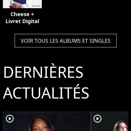
Cheese +
Livret Digital
VOIR TOUS LES ALBUMS ET SINGLES
DERNIÈRES
ACTUALITÉS
player2
player2