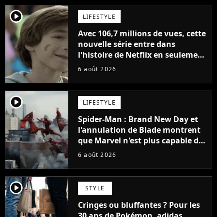
player2
LIFESTYLE
Avec 106,7 millions de vues, cette
nouvelle série entre dans
l'histoire de Netflix en seulement
48 jours
6 août 2026
player2
LIFESTYLE
Spider-Man : Brand New Day et
l'annulation de Blade montrent
que Marvel n'est plus capable de
faire quoi que ce soit de simple
6 août 2026
player2
STYLE
Cringes ou bluffantes ? Pour les
30 ans de Pokémon, adidas