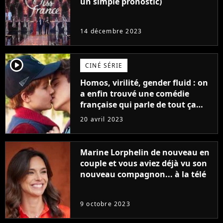
un simple pronostic)
14 décembre 2023
player2
CINÉ SÉRIE
Homos, virilité, gender fluid : on
a enfin trouvé une comédie
française qui parle de tout ça
sans être super ringarde
20 avril 2023
Marine Lorphelin de nouveau en
couple et vous aviez déjà vu son
nouveau compagnon... à la télé
9 octobre 2023