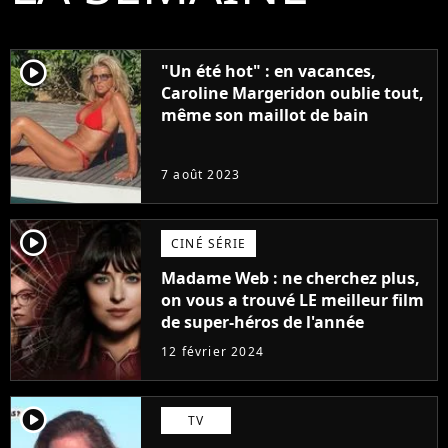
player2
"Un été hot" : en vacances,
Caroline Margeridon oublie tout,
même son maillot de bain
7 août 2023
player2
CINÉ SÉRIE
Madame Web : ne cherchez plus,
on vous a trouvé LE meilleur film
de super-héros de l'année
12 février 2024
player2
TV