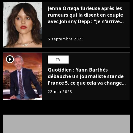
Jenna Ortega furieuse après les
rumeurs qui la disent en couple
avec Johnny Depp : "Je n'arrive
même pas..."
5 septembre 2023
player2
TV
Quotidien : Yann Barthès
débauche un journaliste star de
France 5, ce que cela va changer
à la rentrée
22 mai 2023