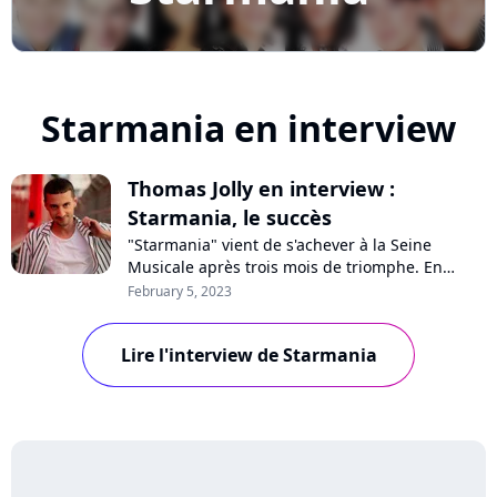
Starmania en interview
Thomas Jolly en interview :
Starmania, le succès
"Starmania" vient de s'achever à la Seine
Musicale après trois mois de triomphe. En
interview sur Purecharts, le metteur en scène
February 5, 2023
Thomas Jolly se confie sur la pression et le
succès, son travail ambitieux pour revisiter le
Lire l'interview de Starmania
spectacle de Michel Berger et Luc Plamondon,
la tournée en province et les coulisses...