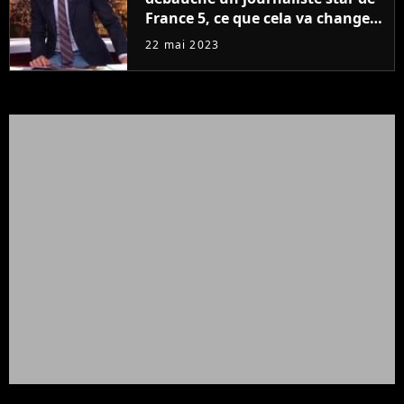
France 5, ce que cela va changer
à la rentrée
22 mai 2023