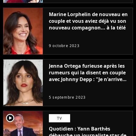
Marine Lorphelin de nouveau en
couple et vous aviez déjà vu son
nouveau compagnon... à la télé
9 octobre 2023
Jenna Ortega furieuse après les
rumeurs qui la disent en couple
avec Johnny Depp : "Je n'arrive
même pas..."
5 septembre 2023
player2
TV
Quotidien : Yann Barthès
débauche un journaliste star de