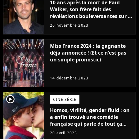
10 ans après la mort de Paul
Walker, son frère fait des
révélations bouleversantes sur la
réaction des acteurs de Fast and
26 novembre 2023
Furious
Miss France 2024 : la gagnante
déjà annoncée ! (Et ce n'est pas
un simple pronostic)
14 décembre 2023
player2
CINÉ SÉRIE
Homos, virilité, gender fluid : on
a enfin trouvé une comédie
française qui parle de tout ça
sans être super ringarde
20 avril 2023