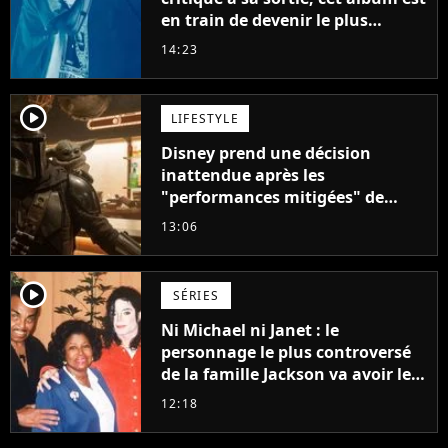
en train de devenir le plus
populaire de son auteur
14:23
player2
LIFESTYLE
Disney prend une décision
inattendue après les
"performances mitigées" de
Vaiana et The Mandalorian &
13:06
Grogu au box-office
player2
SÉRIES
Ni Michael ni Janet : le
personnage le plus controversé
de la famille Jackson va avoir le
droit à sa propre série
12:18