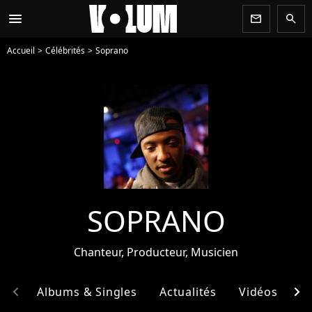
menu
newsletter
search
Accueil
Célébrités
Soprano
SOPRANO
Chanteur, Producteur, Musicien
chevron_left
chevron_right
hie
Albums & Singles
Actualités
Vidéos
E