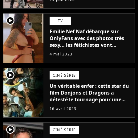
(exclu)
player2
TV
Emilie Nef Naf débarque sur
OnlyFans avec des photos très
sexy... les fétichistes vont
prendre leur pied !
4 mai 2023
player2
CINÉ SÉRIE
Un véritable enfer : cette star du
film Donjons et Dragons a
détesté le tournage pour une
raison très spéciale
16 avril 2023
player2
CINÉ SÉRIE