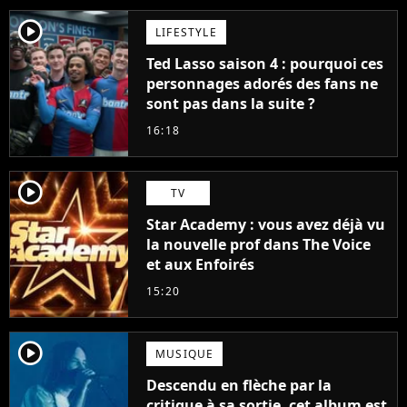
player2
LIFESTYLE
Ted Lasso saison 4 : pourquoi ces
personnages adorés des fans ne
sont pas dans la suite ?
16:18
player2
TV
Star Academy : vous avez déjà vu
la nouvelle prof dans The Voice
et aux Enfoirés
15:20
player2
MUSIQUE
Descendu en flèche par la
critique à sa sortie, cet album est