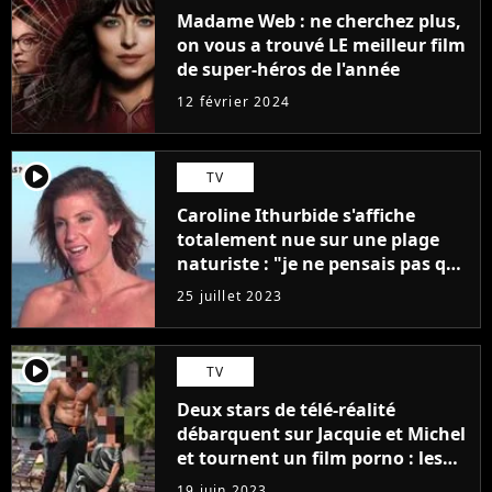
Madame Web : ne cherchez plus,
on vous a trouvé LE meilleur film
de super-héros de l'année
12 février 2024
player2
TV
Caroline Ithurbide s'affiche
totalement nue sur une plage
naturiste : "je ne pensais pas que
j'arriverais à le faire..."
25 juillet 2023
player2
TV
Deux stars de télé-réalité
débarquent sur Jacquie et Michel
et tournent un film porno : les
premières images du tournage
19 juin 2023