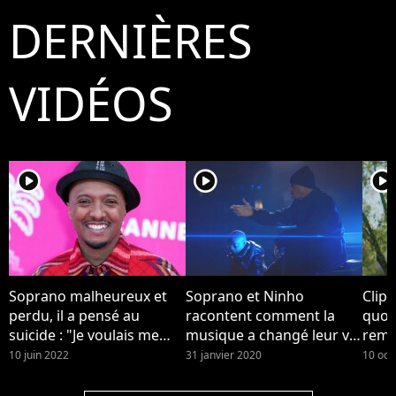
DERNIÈRES
VIDÉOS
player2
player2
player2
Soprano malheureux et
Soprano et Ninho
Clip 
perdu, il a pensé au
racontent comment la
quot
suicide : "Je voulais me
musique a changé leur vie
reme
casser de ce monde
dans le clip "Musica"
son 
10 juin 2022
31 janvier 2020
10 oct
pourri"
touc