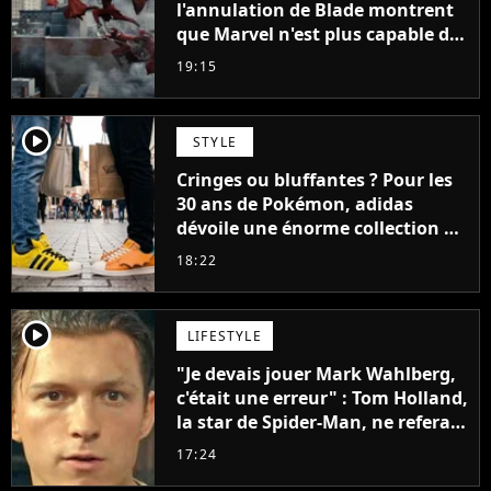
l'annulation de Blade montrent
que Marvel n'est plus capable de
faire quoi que ce soit de simple
19:15
player2
STYLE
Cringes ou bluffantes ? Pour les
30 ans de Pokémon, adidas
dévoile une énorme collection de
sneakers et je ne sais pas quoi en
18:22
penser
player2
LIFESTYLE
"Je devais jouer Mark Wahlberg,
c'était une erreur" : Tom Holland,
la star de Spider-Man, ne referait
pas ce blockbuster
17:24