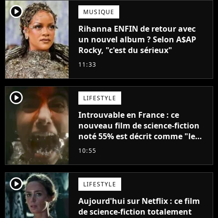
player2
MUSIQUE
Rihanna ENFIN de retour avec
un nouvel album ? Selon A$AP
Rocky, "c'est du sérieux"
11:33
player2
LIFESTYLE
Introuvable en France : ce
nouveau film de science-fiction
noté 55% est décrit comme "le
plus stupide de l'année"
10:55
player2
LIFESTYLE
Aujourd'hui sur Netflix : ce film
de science-fiction totalement