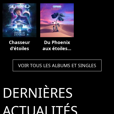
de France
Multiverse
(Stadium
(Live au Stade
Edition
Edition)
de France,
2023)
Chasseur
Du Phoenix
d'étoiles
aux étoiles...
VOIR TOUS LES ALBUMS ET SINGLES
DERNIÈRES
ACTUALITÉS