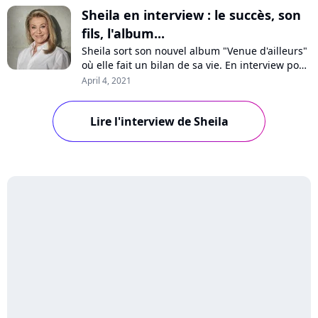
Sheila en interview : le succès, son
fils, l'album...
Sheila sort son nouvel album "Venue d'ailleurs"
où elle fait un bilan de sa vie. En interview pour
Pure Charts, la chanteuse se confie sur ses
April 4, 2021
débuts, son énorme succès et l'impact sur sa
vie, son fils Ludovic, son engagement contre le
Lire l'interview de Sheila
racisme ou encore son statut d'icône.
Rencontre avec une artiste libre.