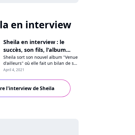
la en interview
Sheila en interview : le
succès, son fils, l'album...
Sheila sort son nouvel album "Venue
d'ailleurs" où elle fait un bilan de sa
vie. En interview pour Pure Charts, la
April 4, 2021
chanteuse se confie sur ses débuts,
son énorme succès et l'impact sur sa
vie, son fils Ludovic, son
ire l'interview de Sheila
engagement contre le racisme ou
encore son statut d'icône. Rencontre
avec une artiste libre.