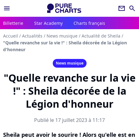
menu
newsletter
search
Billetterie
Star Academy
Charts français
Accueil
/
Actualités
/
News musique
/
Actualité de Sheila
/
"Quelle revanche sur la vie !" : Sheila décorée de la Légion
d'honneur
News musique
"Quelle revanche sur la vie
!" : Sheila décorée de la
Légion d'honneur
Publié le 17 juillet 2023 à 11:17
Sheila peut avoir le sourire ! Alors qu'elle est en