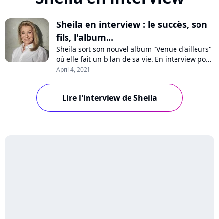
Sheila en interview : le succès, son
fils, l'album...
Sheila sort son nouvel album "Venue d'ailleurs"
où elle fait un bilan de sa vie. En interview pour
Pure Charts, la chanteuse se confie sur ses
April 4, 2021
débuts, son énorme succès et l'impact sur sa
vie, son fils Ludovic, son engagement contre le
Lire l'interview de Sheila
racisme ou encore son statut d'icône.
Rencontre avec une artiste libre.