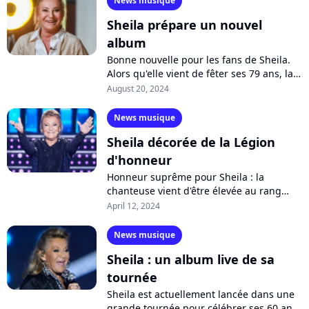
News musique
Sheila prépare un nouvel
album
Bonne nouvelle pour les fans de Sheila.
Alors qu'elle vient de fêter ses 79 ans, la
chanteuse confirme qu'elle est repartie
August 20, 2024
en studio pour enregistrer...
News musique
Sheila décorée de la Légion
d'honneur
Honneur suprême pour Sheila : la
chanteuse vient d'être élevée au rang
d'officier de la Légion d'honneur afin de
April 12, 2024
célébrer ses 60 ans de carrière.
Emmanuel...
News musique
Sheila : un album live de sa
tournée
Sheila est actuellement lancée dans une
grande tournée pour célébrer ses 60 ans