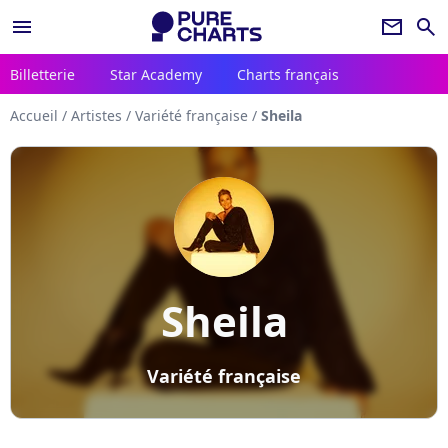
menu
newsletter
search
Billetterie
Star Academy
Charts français
Accueil
/
Artistes
/
Variété française
/
Sheila
Sheila
Variété française