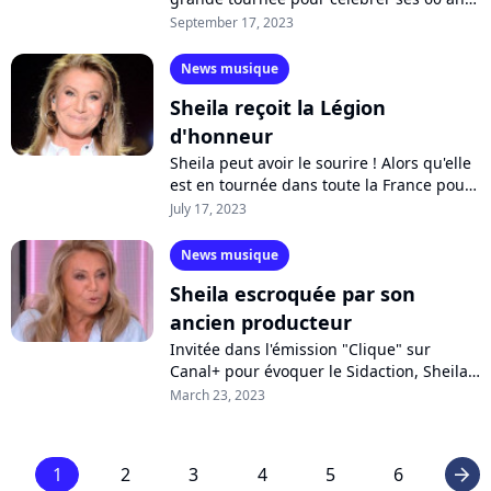
de carrière. Alors que des concerts sont
September 17, 2023
programmés jusqu'à fin 2024,...
News musique
Sheila reçoit la Légion
d'honneur
Sheila peut avoir le sourire ! Alors qu'elle
est en tournée dans toute la France pour
célébrer ses 60 ans de carrière, la
July 17, 2023
chanteuse iconique vient d'être...
News musique
Sheila escroquée par son
ancien producteur
Invitée dans l'émission "Clique" sur
Canal+ pour évoquer le Sidaction, Sheila
est revenue sur sa longue carrière et ses
March 23, 2023
millions de disques vendus. Un...
1
2
3
4
5
6
arrow_right