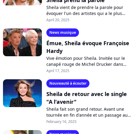
Sheila prend la parole
Sheila vient de prendre la parole pour
évoquer l'un des artistes qui a le plus
compté dans sa vie et sa carrière : Claude
April 20, 2025
François. Mais alors que beaucoup...
News musique
Émue, Sheila évoque Françoise
Hardy
Vive émotion pour Sheila. Invitée sur le
canapé rouge de Michel Drucker dans
"Vivement dimanche", la chanteuse est
April 17, 2025
revenue sur son amitié forte avec
Françoise...
Nouveauté à écouter
Sheila de retour avec le single
"A l'avenir"
Sheila fait son grand retour. Avant une
tournée en fin d'année et un passage au
Dôme de Paris, l'artiste dévoile "A
February 16, 2025
l'avenir", premier single de son nouvel...