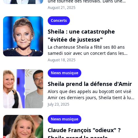
une tournée des festivals. Dans une
interview, la chanteuse se livre sur sa
August 21, 2025
liberté et ses motivations à continuer...
Concerts
Sheila : une catastrophe
"évitée de justesse"
La chanteuse Sheila a fêté ses 80 ans
samedi soir avec un concert dans les
Pyrénées-Orientales. Sauf que
August 18, 2025
l'événement a failli tourner à la
"catastrophe"....
News musique
Sheila prend la défense d'Amir
Alors que des appels au boycott ont visé
Amir ces derniers jours, Sheila tient à lui
apporter son soutien. Dans une
July 23, 2025
publication sur ses réseaux sociaux,...
News musique
Claude François "odieux" ?