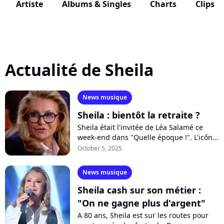
Artiste
Albums & Singles
Charts
Clips
Actualité de Sheila
News musique
Sheila : bientôt la retraite ?
Sheila était l'invitée de Léa Salamé ce
week-end dans "Quelle époque !". L'icône,
qui repart en tournée, s'est livrée en
October 5, 2025
toute honnêteté sur sa fin de...
News musique
Sheila cash sur son métier :
"On ne gagne plus d'argent"
A 80 ans, Sheila est sur les routes pour