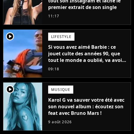
tout son Instagram et lâche le
premier extrait de son single
11:17
player2
LIFESTYLE
Si vous avez aimé Barbie : ce
jouet culte des années 90, que
tout le monde a oublié, va avoir
un film
09:18
player2
MUSIQUE
Karol G va sauver votre été avec
son nouvel album : écoutez son
feat avec Bruno Mars !
9 août 2026