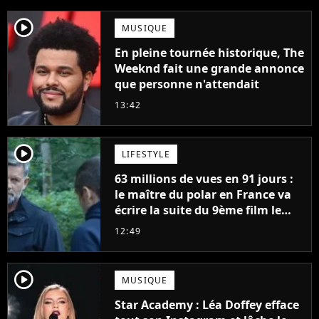
player2
MUSIQUE
En pleine tournée historique, The
Weeknd fait une grande annonce
que personne n'attendait
13:42
player2
LIFESTYLE
63 millions de vues en 91 jours :
le maître du polar en France va
écrire la suite du 9ème film le
plus regardé sur Netflix
12:49
player2
MUSIQUE
Star Academy : Léa Doffey efface