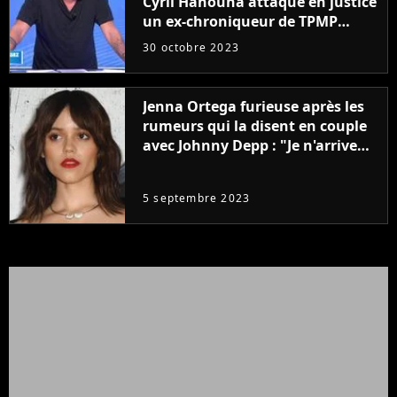
Cyril Hanouna attaque en justice
un ex-chroniqueur de TPMP
après de graves accusations
30 octobre 2023
Jenna Ortega furieuse après les
rumeurs qui la disent en couple
avec Johnny Depp : "Je n'arrive
même pas..."
5 septembre 2023