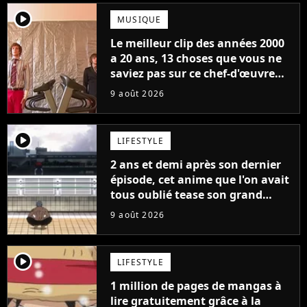
player2
MUSIQUE
Le meilleur clip des années 2000
a 20 ans, 13 choses que vous ne
saviez pas sur ce chef-d'œuvre
qui a révolutionné YouTube
9 août 2026
player2
LIFESTYLE
2 ans et demi après son dernier
épisode, cet anime que l'on avait
tous oublié tease son grand
retour
9 août 2026
player2
LIFESTYLE
1 million de pages de mangas à
lire gratuitement grâce à la