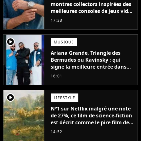
montres collectors inspirées des
meilleures consoles de jeux vidéo
des années 90
17:33
player2
MUSIQUE
Ariana Grande, Triangle des
Bermudes ou Kavinsky : qui
signe la meilleure entrée dans
les charts français cette semaine
16:01
?
player2
LIFESTYLE
N°1 sur Netflix malgré une note
de 27%, ce film de science-fiction
est décrit comme le pire film de
l'été 2026
14:52