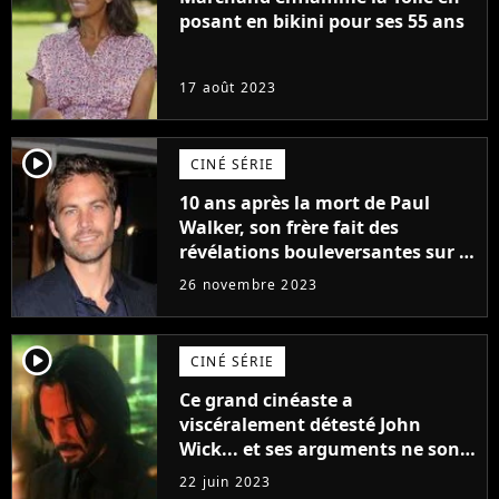
posant en bikini pour ses 55 ans
17 août 2023
player2
CINÉ SÉRIE
10 ans après la mort de Paul
Walker, son frère fait des
révélations bouleversantes sur la
réaction des acteurs de Fast and
26 novembre 2023
Furious
player2
CINÉ SÉRIE
Ce grand cinéaste a
viscéralement détesté John
Wick... et ses arguments ne sont
pas si bêtes
22 juin 2023