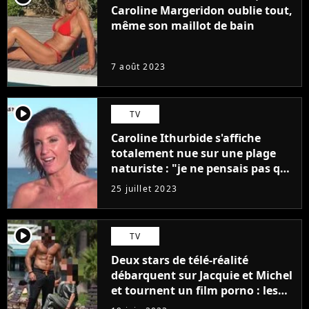
Caroline Margeridon oublie tout,
même son maillot de bain
7 août 2023
player2
TV
Caroline Ithurbide s'affiche
totalement nue sur une plage
naturiste : "je ne pensais pas que
j'arriverais à le faire..."
25 juillet 2023
player2
TV
Deux stars de télé-réalité
débarquent sur Jacquie et Michel
et tournent un film porno : les
premières images du tournage