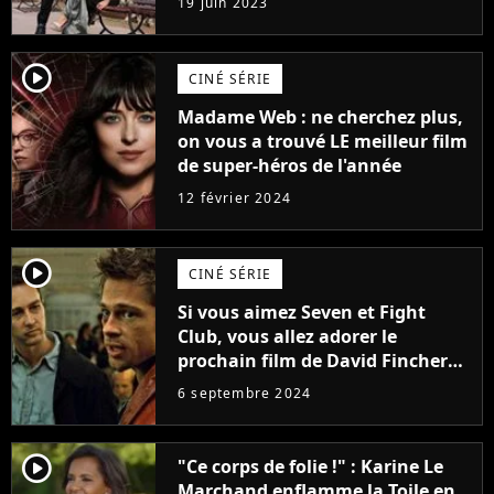
19 juin 2023
(exclu)
player2
CINÉ SÉRIE
Madame Web : ne cherchez plus,
on vous a trouvé LE meilleur film
de super-héros de l'année
12 février 2024
player2
CINÉ SÉRIE
Si vous aimez Seven et Fight
Club, vous allez adorer le
prochain film de David Fincher
avec lequel il se réinvente
6 septembre 2024
complètement
player2
"Ce corps de folie !" : Karine Le
Marchand enflamme la Toile en