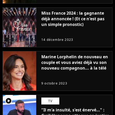
Miss France 2024 : la gagnante
déjà annoncée ! (Et ce n'est pas
un simple pronostic)
14 décembre 2023
Marine Lorphelin de nouveau en
couple et vous aviez déjà vu son
nouveau compagnon... à la télé
9 octobre 2023
player2
TV
"Il m'a insulté, s'est énervé..." :