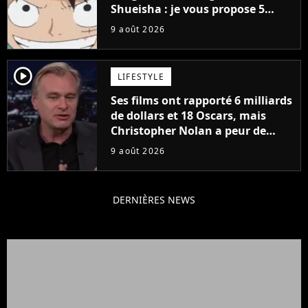
Shueisha : je vous propose 5
mangas jamais sortis en France
9 août 2026
à découvrir absolument
player2
LIFESTYLE
Ses films ont rapporté 6 milliards
de dollars et 18 Oscars, mais
Christopher Nolan a peur de
tourner un genre de films très
9 août 2026
particulier
DERNIÈRES NEWS