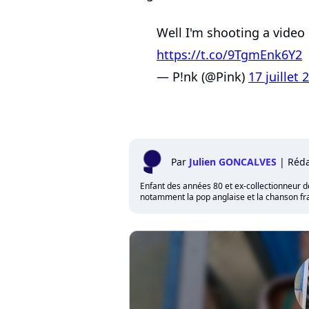
Well I'm shooting a video
https://t.co/9TgmEnk6Y2
— P!nk (@Pink)
17 juillet 
Par
Julien GONCALVES
|
Réda
Enfant des années 80 et ex-collectionneur de 
notamment la pop anglaise et la chanson fra