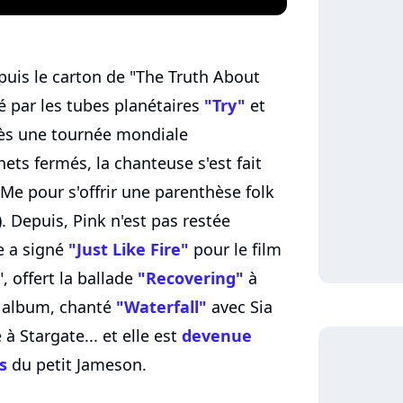
puis le carton de "The Truth About
 par les tubes planétaires
"Try"
et
rès une tournée mondiale
ets fermés, la chanteuse s'est fait
Me pour s'offrir une parenthèse folk
). Depuis, Pink n'est pas restée
le a signé
"Just Like Fire"
pour le film
", offert la ballade
"Recovering"
à
n album, chanté
"Waterfall"
avec Sia
 Stargate... et elle est
devenue
s
du petit Jameson.