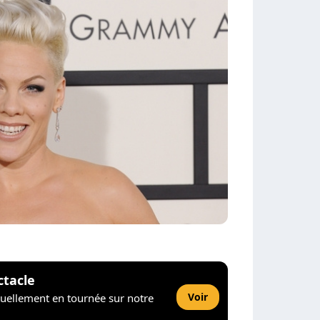
ctacle
Voir
tuellement en tournée sur notre