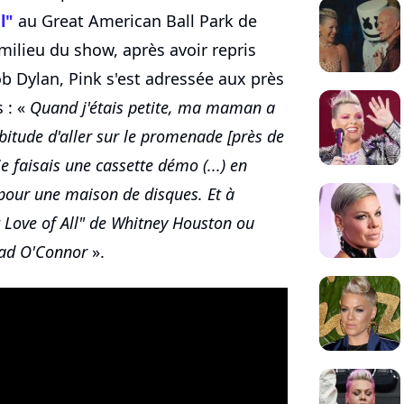
l"
au Great American Ball Park de
 milieu du show, après avoir repris
b Dylan, Pink s'est adressée aux près
 : «
Quand j'étais petite, ma maman a
habitude d'aller sur le promenade [près de
je faisais une cassette démo (...) en
pour une maison de disques. Et à
st Love of All" de Whitney Houston ou
ead O'Connor
».