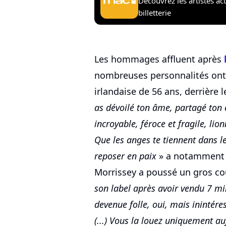
Découvrez les artistes ac
billetterie
Les hommages affluent après
nombreuses personnalités ont 
irlandaise de 56 ans, derrière 
as dévoilé ton âme, partagé ton é
incroyable, féroce et fragile, lio
Que les anges te tiennent dans l
reposer en paix
» a notamment é
Morrissey a poussé un gros co
son label après avoir vendu 7 mil
devenue folle, oui, mais inintéres
(...) Vous la louez uniquement au