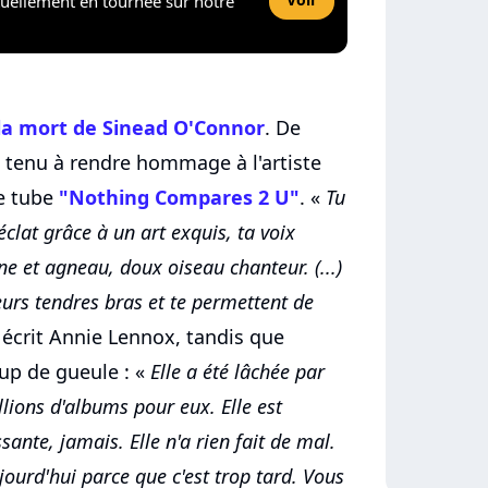
tuellement en tournée sur notre
la mort de Sinead O'Connor
. De
tenu à rendre hommage à l'artiste
le tube
"Nothing Compares 2 U"
. «
Tu
clat grâce à un art exquis, ta voix
nne et agneau, doux oiseau chanteur. (...)
eurs tendres bras et te permettent de
crit Annie Lennox, tandis que
up de gueule : «
Elle a été lâchée par
lions d'albums pour eux. Elle est
sante, jamais. Elle n'a rien fait de mal.
jourd'hui parce que c'est trop tard. Vous