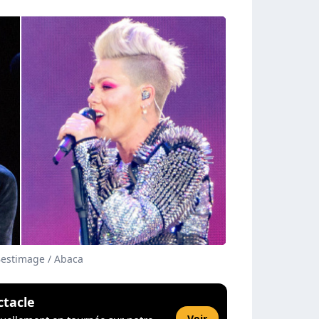
Bestimage / Abaca
ctacle
Voir