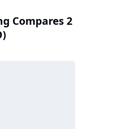
ing Compares 2
O)