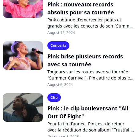
Pink : nouveaux records
absolus pour sa tournée
Pink continue d'émerveiller petits et
grands avec les concerts de son "Summer
Carnival". Alors qu'elle vient de finir son
August 15, 2024
nouveau segment européen, la...
Concerts
Pink brise plusieurs records
avec sa tournée
Toujours sur les routes avec sa tournée
"Summer Carnival", Pink attire de plus en
plus de monde à ses concerts, si bien
August 6, 2024
qu'elle décroche plusieurs records...
Clip
Pink : le clip bouleversant "All
Out Of Fight"
Pour la fin d'année, Pink est de retour
avec la réédition de son album "Trustfall"
renfermant le titre inédit "All Out Of
December 8, 2023