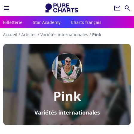
menu
newsletter
search
Billetterie
Star Academy
Charts français
Accueil
/
Artistes
/
Variétés internationales
/
Pink
Pink
Variétés internationales