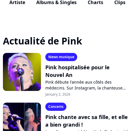
Artiste
Albums & Singles
Charts
Clips
Actualité de Pink
News musique
Pink hospitalisée pour le
Nouvel An
Pink débute l'année aux côtés des
médecins. Sur Instagram, la chanteuse
américaine révèle avoir été hospitalisée le
January 2, 2026
réveillon du Nouvel An pour une
opération...
Concerts
Pink chante avec sa fille, et elle
a bien grandi !