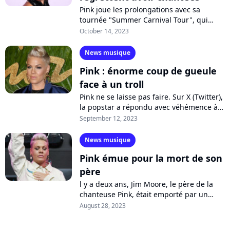
Pink joue les prolongations avec sa
tournée "Summer Carnival Tour", qui
s'étalera jusqu'en mars 2024. Un
October 14, 2023
spectacle ébouriffant durant lequel elle
interprète...
News musique
Pink : énorme coup de gueule
face à un troll
Pink ne se laisse pas faire. Sur X (Twitter),
la popstar a répondu avec véhémence à
un internaute qui s'est moqué d'elle à
September 12, 2023
l'occasion de son anniversaire....
News musique
Pink émue pour la mort de son
père
l y a deux ans, Jim Moore, le père de la
chanteuse Pink, était emporté par un
cancer. Sur ses réseaux sociaux, la star lui
August 28, 2023
rend hommage à travers un message...