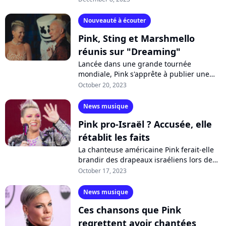
Fight". Une ballade poignante...
Nouveauté à écouter
Pink, Sting et Marshmello
réunis sur "Dreaming"
Lancée dans une grande tournée
mondiale, Pink s'apprête à publier une
réédition de son dernier album
October 20, 2023
"Trustfall". On y retrouvera notamment le
morceau...
News musique
Pink pro-Israël ? Accusée, elle
rétablit les faits
La chanteuse américaine Pink ferait-elle
brandir des drapeaux israéliens lors de
ses concerts ? Alors que la guerre qui
October 17, 2023
sévit à Gaza suscite l'inquiétude...
News musique
Ces chansons que Pink
regrettent avoir chantées