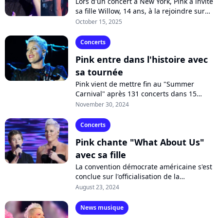
Lors d'un concert à New York, Pink a invité
sa fille Willow, 14 ans, à la rejoindre sur
scène pour entonner son tube "Who
October 15, 2025
Knew". Un moment suspendu qui...
Concerts
Pink entre dans l'histoire avec
sa tournée
Pink vient de mettre fin au "Summer
Carnival" après 131 concerts dans 15
pays. L'occasion pour la chanteuse
November 30, 2024
américaine de battre un record
historique...
Concerts
Pink chante "What About Us"
avec sa fille
La convention démocrate américaine s'est
conclue sur l'officialisation de la
candidature de Kamala Harris pour
August 23, 2024
l'élection présidentielle. Durant la
soirée,...
News musique