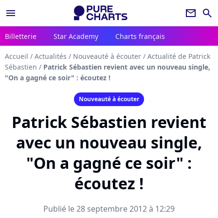
menu
newsletter
search
Billetterie
Star Academy
Charts français
Accueil
/
Actualités
/
Nouveauté à écouter
/
Actualité de Patrick
Sébastien
/
Patrick Sébastien revient avec un nouveau single,
"On a gagné ce soir" : écoutez !
Nouveauté à écouter
Patrick Sébastien revient
avec un nouveau single,
"On a gagné ce soir" :
écoutez !
Publié le 28 septembre 2012 à 12:29