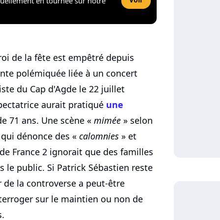
tuellement en tournée sur notre
 roi de la fête est empêtré depuis
ente polémiquée liée à un concert
te du Cap d'Agde le 22 juillet
pectatrice aurait pratiqué
une
 de 71 ans. Une scène «
mimée
» selon
é, qui dénonce des «
calomnies
» et
de France 2 ignorait que des familles
 le public. Si Patrick Sébastien reste
r de la controverse a peut-être
nterroger sur le maintien ou non de
s.