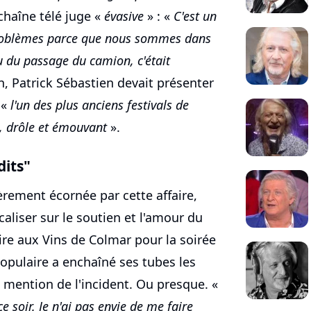
chaîne télé juge «
évasive
» : «
C'est un
problèmes parce que nous sommes dans
 du passage du camion, c'était
n, Patrick Sébastien devait présenter
 «
l'un des plus anciens festivals de
l, drôle et émouvant
».
dits"
èrement écornée par cette affaire,
caliser sur le soutien et l'amour du
ire aux Vins de Colmar pour la soirée
populaire a enchaîné ses tubes les
 mention de l'incident. Ou presque. «
e soir. Je n'ai pas envie de me faire