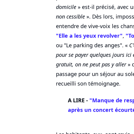
domicile
» est-il précisé, avec
non cessible
». Dès lors, imposs
entendre de vive-voix les cha
"Elle a les yeux revolver"
,
"T
ou "Le parking des anges". «
C'
pour se payer quelques jours ici 
gratuit, on ne peut pas y aller
» 
passage pour un séjour au sol
recueilli son témoignage.
A LIRE -
"Manque de resp
après un concert écourt