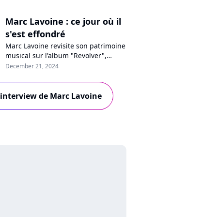
Marc Lavoine : ce jour où il
s'est effondré
Marc Lavoine revisite son patrimoine
musical sur l'album "Revolver",
enregistré en partie en Bulgarie. Un
December 21, 2024
voyage qui a saisi au coeur le
chanteur, comme il le raconte dans
un nouveau format interview "En
l'interview de Marc Lavoine
privé" avec Purecharts.