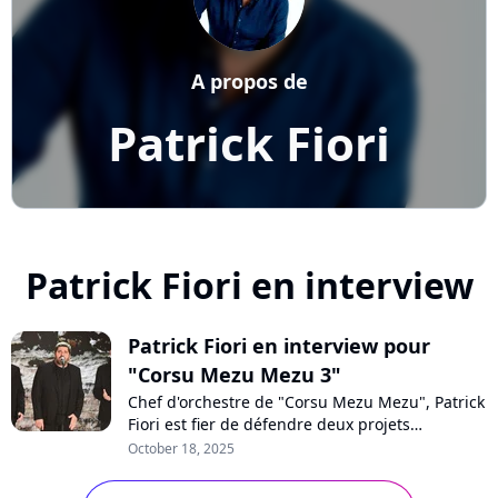
A propos de
Patrick Fiori
Patrick Fiori en interview
Patrick Fiori en interview pour
"Corsu Mezu Mezu 3"
Chef d'orchestre de "Corsu Mezu Mezu", Patrick
Fiori est fier de défendre deux projets
d'envergure pour rendre hommage à l'Île de
October 18, 2025
Beauté : le volume 3 de son projet musical et
un concert géant prévu à Marseille en 2026.