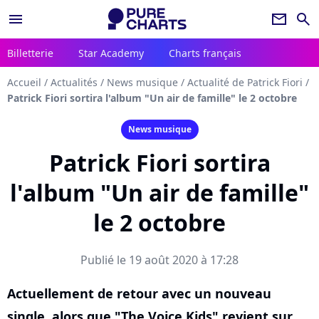
menu
newsletter
search
Billetterie
Star Academy
Charts français
Accueil
/
Actualités
/
News musique
/
Actualité de Patrick Fiori
/
Patrick Fiori sortira l'album "Un air de famille" le 2 octobre
News musique
Patrick Fiori sortira
l'album "Un air de famille"
le 2 octobre
Publié le 19 août 2020 à 17:28
Actuellement de retour avec un nouveau
single, alors que "The Voice Kids" revient sur