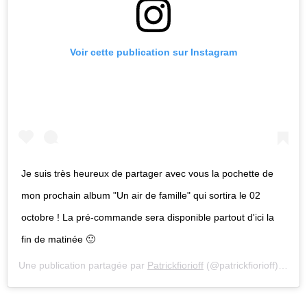
Voir cette publication sur Instagram
Je suis très heureux de partager avec vous la pochette de
mon prochain album "Un air de famille" qui sortira le 02
octobre ! La pré-commande sera disponible partout d'ici la
fin de matinée 🙂
Une publication partagée par
Patrickfiorioff
(@patrickfiorioff) le
19 