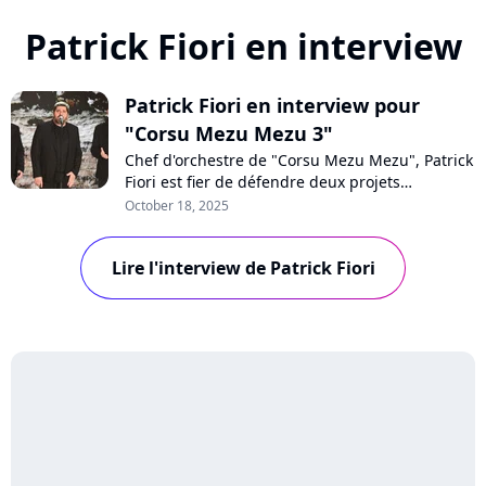
Patrick Fiori en interview
Patrick Fiori en interview pour
"Corsu Mezu Mezu 3"
Chef d'orchestre de "Corsu Mezu Mezu", Patrick
Fiori est fier de défendre deux projets
d'envergure pour rendre hommage à l'Île de
October 18, 2025
Beauté : le volume 3 de son projet musical et
un concert géant prévu à Marseille en 2026.
Lire l'interview de Patrick Fiori
Accompagné de Joseph Pastinelli, l'artiste nous
parle avec passion de la culture corse.