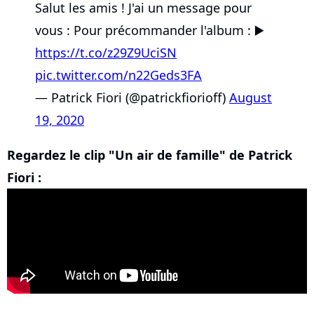
Salut les amis ! J'ai un message pour
vous : Pour précommander l'album : ▶️
https://t.co/z29Z9UciSN
pic.twitter.com/n22Geds3FA
— Patrick Fiori (@patrickfiorioff)
August
19, 2020
Regardez le clip "Un air de famille" de Patrick
Fiori :