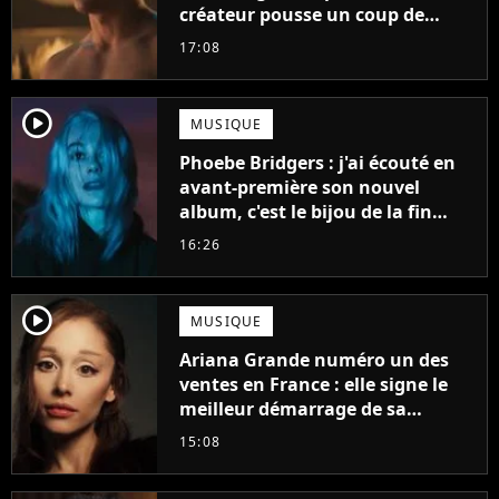
créateur pousse un coup de
gueule
17:08
player2
MUSIQUE
Phoebe Bridgers : j'ai écouté en
avant-première son nouvel
album, c'est le bijou de la fin
d'été
16:26
player2
MUSIQUE
Ariana Grande numéro un des
ventes en France : elle signe le
meilleur démarrage de sa
carrière avec son album Petal
15:08