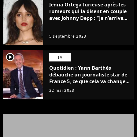
Jenna Ortega furieuse après les
rumeurs qui la disent en couple
avec Johnny Depp : "Je n'arrive
même pas..."
5 septembre 2023
player2
TV
Quotidien : Yann Barthès
débauche un journaliste star de
France 5, ce que cela va changer
à la rentrée
22 mai 2023