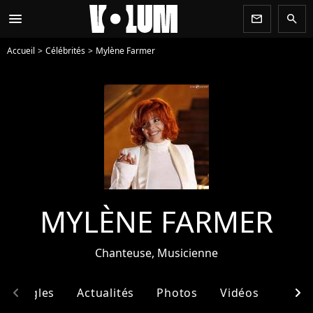
menu
newsletter
search
Accueil
Célébrités
Mylène Farmer
MYLÈNE FARMER
Chanteuse, Musicienne
chevron_left
chevron_right
& Singles
Actualités
Photos
Vidéos
Ento