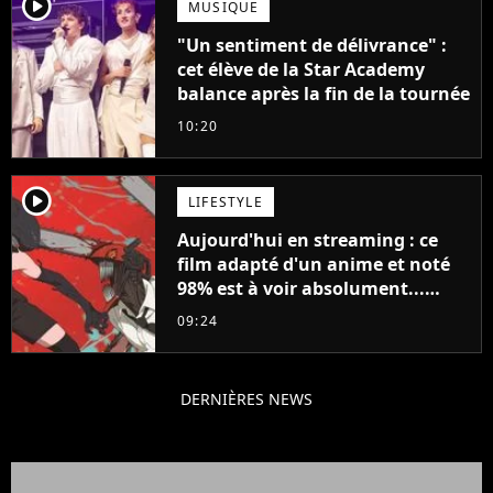
player2
MUSIQUE
"Un sentiment de délivrance" :
cet élève de la Star Academy
balance après la fin de la tournée
10:20
player2
LIFESTYLE
Aujourd'hui en streaming : ce
film adapté d'un anime et noté
98% est à voir absolument...
sinon vous ne comprendrez plus
09:24
la série
DERNIÈRES NEWS