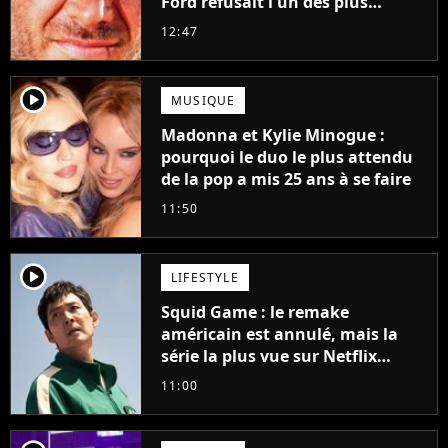
Ford refusait l'un des plus
grands succès de tous les temps
12:47
player2
MUSIQUE
Madonna et Kylie Minogue :
pourquoi le duo le plus attendu
de la pop a mis 25 ans à se faire
11:50
player2
LIFESTYLE
Squid Game : le remake
américain est annulé, mais la
série la plus vue sur Netflix
pourrait avoir une version
11:00
française