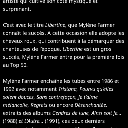
artiste qui cultive son coté mystique et
surprenant.
C’est avec le titre
Libertine
, que Mylène Farmer
connaît le succès. A cette occasion elle adopte les
cheveux roux, qui contribuent à la démarquer des
chanteuses de l’époque.
Libertine
est un gros
succès, Mylène Farmer entre pour la première fois
au Top 50.
Mylène Farmer enchaîne les tubes entre 1986 et
1992 avec notamment
Tristana, Pourvu qu'elles
soient douces, Sans contrefaçon, Je t'aime
mélancolie, Regrets
ou encore
Désenchantée,
extraits des albums
Cendres de lune, Ainsi soit je…
(1988)
et L'Autre…
(1991), ces deux derniers