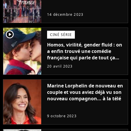
14 décembre 2023
player2
CINÉ SÉRIE
Homos, virilité, gender fluid : on
a enfin trouvé une comédie
française qui parle de tout ça
sans être super ringarde
20 avril 2023
Marine Lorphelin de nouveau en
couple et vous aviez déjà vu son
nouveau compagnon... à la télé
9 octobre 2023