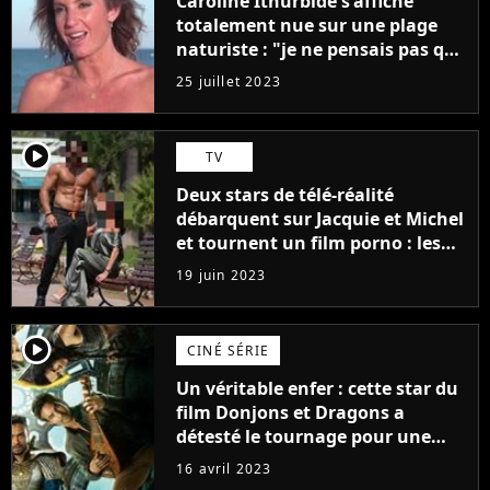
Caroline Ithurbide s'affiche
totalement nue sur une plage
naturiste : "je ne pensais pas que
j'arriverais à le faire..."
25 juillet 2023
player2
TV
Deux stars de télé-réalité
débarquent sur Jacquie et Michel
et tournent un film porno : les
premières images du tournage
19 juin 2023
(exclu)
player2
CINÉ SÉRIE
Un véritable enfer : cette star du
film Donjons et Dragons a
détesté le tournage pour une
raison très spéciale
16 avril 2023