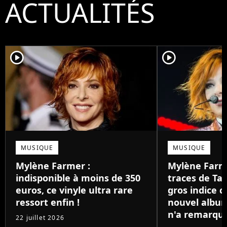
ACTUALITÉS
player2
player2
MUSIQUE
MUSIQUE
Mylène Farmer :
Mylène Farme
indisponible à moins de 350
traces de Tay
euros, ce vinyle ultra rare
gros indice c
ressort enfin !
nouvel albu
n'a remarqu
22 juillet 2026