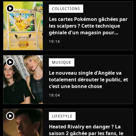
player2
COLLECTIONS
Les cartes Pokémon gâchées par
les scalpers ? Cette technique
géniale d'un magasin pour
ruiner les revendeurs
19:16
player2
MUSIQUE
Le nouveau single d'Angèle va
totalement dérouter le public, et
c'est une bonne chose
18:04
player2
LIFESTYLE
Heated Rivalry en danger ? La
saison 2 gâchée par les fans, le