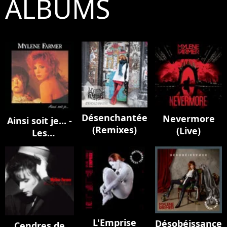
ALBUMS
Désenchantée
Nevermore
Ainsi soit je... -
(Remixes)
(Live)
Les
instrumentaux
L'Emprise
Désobéissance
Cendres de