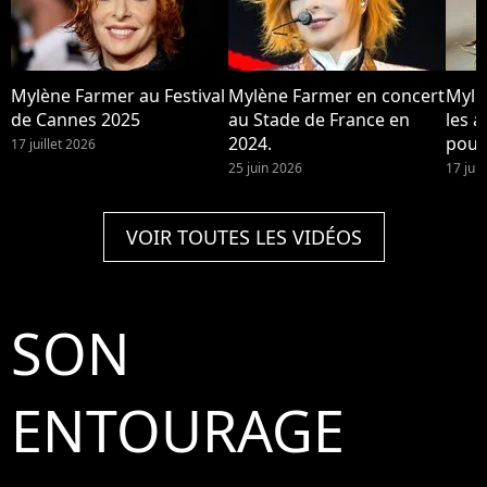
Mylène Farmer au Festival
Mylène Farmer en concert
Mylè
de Cannes 2025
au Stade de France en
les a
2024.
pour
17 juillet 2026
25 juin 2026
17 jui
VOIR TOUTES LES VIDÉOS
SON
ENTOURAGE