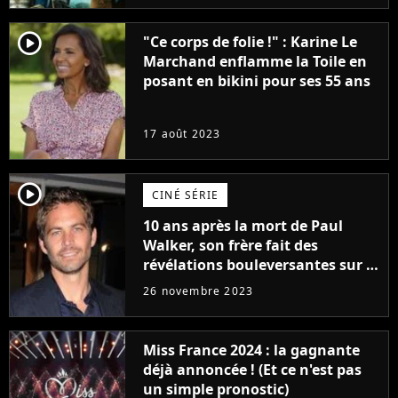
player2
"Ce corps de folie !" : Karine Le
Marchand enflamme la Toile en
posant en bikini pour ses 55 ans
17 août 2023
player2
CINÉ SÉRIE
10 ans après la mort de Paul
Walker, son frère fait des
révélations bouleversantes sur la
réaction des acteurs de Fast and
26 novembre 2023
Furious
Miss France 2024 : la gagnante
déjà annoncée ! (Et ce n'est pas
un simple pronostic)