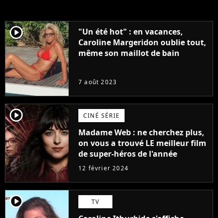
player2
"Un été hot" : en vacances,
Caroline Margeridon oublie tout,
même son maillot de bain
7 août 2023
player2
CINÉ SÉRIE
Madame Web : ne cherchez plus,
on vous a trouvé LE meilleur film
de super-héros de l'année
12 février 2024
player2
TV