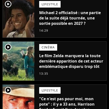
player2
LIFESTYLE
Michael 2 officialisé : une partie
de la suite déjà tournée, une
sortie possible en 2027 ?
14:29
player2
CINÉMA
Le film Zelda marquera la toute
dernière apparition de cet acteur
emblématique disparu trop tôt
13:35
player2
LIFESTYLE
"Ce n'est pas pour moi, mon
pote" : il y a 33 ans, Harrison