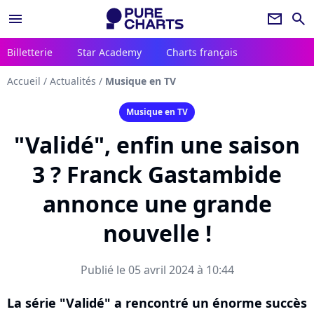
menu
newsletter
search
Billetterie
Star Academy
Charts français
Accueil
/
Actualités
/
Musique en TV
Musique en TV
"Validé", enfin une saison
3 ? Franck Gastambide
annonce une grande
nouvelle !
Publié le 05 avril 2024 à 10:44
La série "Validé" a rencontré un énorme succès