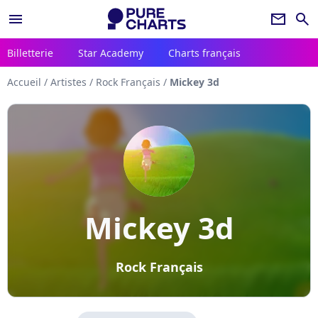
menu
newsletter
search
Billetterie
Star Academy
Charts français
Accueil
/
Artistes
/
Rock Français
/
Mickey 3d
Mickey 3d
Rock Français