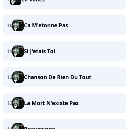
Ca M'etonne Pas
10
Si J'etais Toi
11
Chanson De Rien Du Tout
12
La Mort N'existe Pas
13
Beauseigne