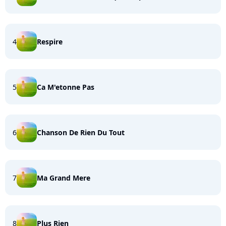
4
Respire
5
Ca M'etonne Pas
6
Chanson De Rien Du Tout
7
Ma Grand Mere
8
Plus Rien