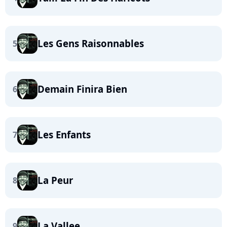
Les Gens Raisonnables
5
Demain Finira Bien
6
Les Enfants
7
La Peur
8
La Vallee
9