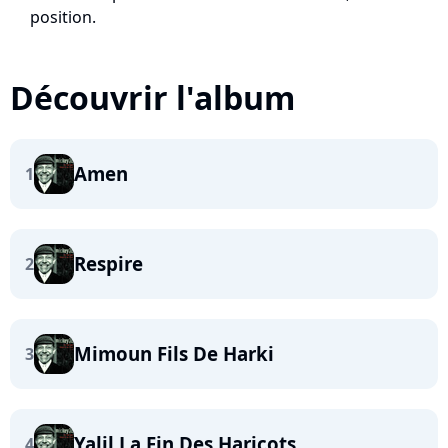
position.
Découvrir l'album
Amen
1
Respire
2
Mimoun Fils De Harki
3
Yalil La Fin Des Haricots
4