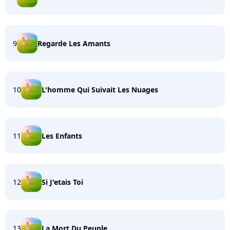
9
Regarde Les Amants
10
L'homme Qui Suivait Les Nuages
11
Les Enfants
12
Si J'etais Toi
13
La Mort Du Peuple