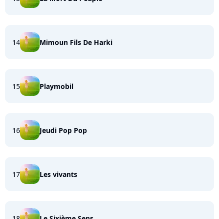
14
Mimoun Fils De Harki
15
Playmobil
16
Jeudi Pop Pop
17
Les vivants
18
Le Sixième Sens