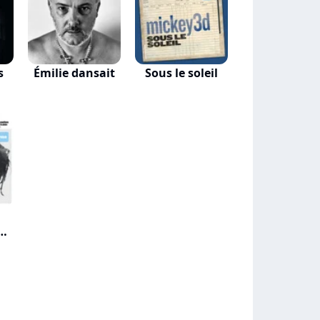
s
Émilie dansait
Sous le soleil
k