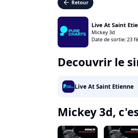
arrow_left
Retour
Live At Saint Eti
Mickey 3d
Date de sortie: 23 f
Decouvrir le s
Live At Saint Etienne
Mickey 3d, c'es