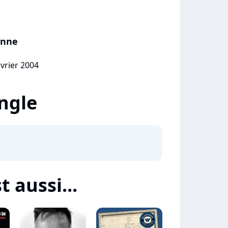
enne
évrier 2004
ingle
t aussi...