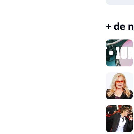
+ de n