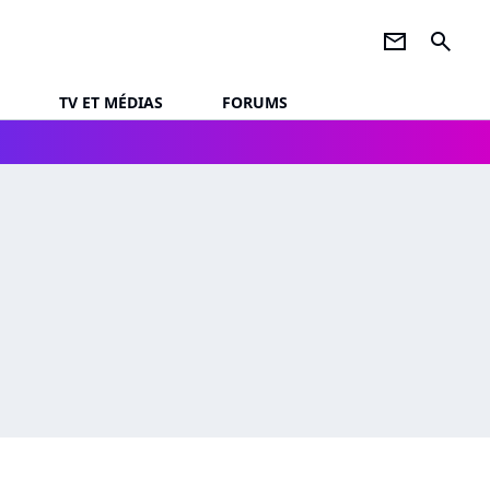
newsletter
search
TV ET MÉDIAS
FORUMS