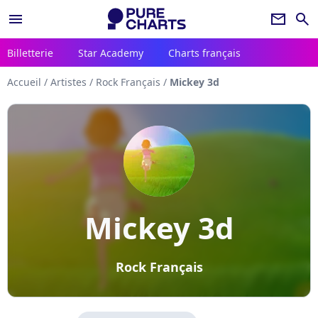
menu
newsletter
search
Billetterie
Star Academy
Charts français
Accueil
/
Artistes
/
Rock Français
/
Mickey 3d
Mickey 3d
Rock Français