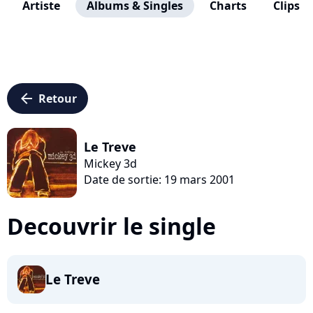
Artiste
Albums & Singles
Charts
Clips
arrow_left
Retour
Le Treve
Mickey 3d
Date de sortie: 19 mars 2001
Decouvrir le single
Le Treve