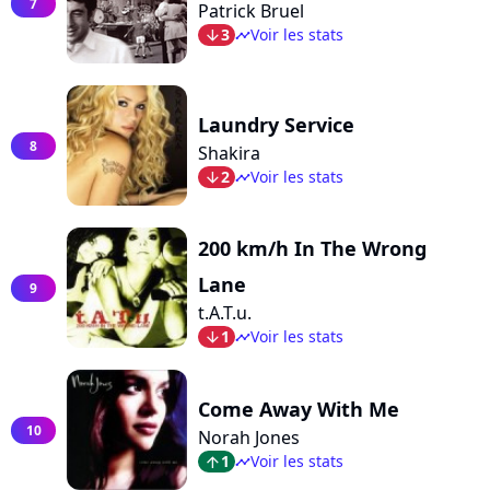
7
Patrick Bruel
3
Voir les stats
arrow_bot
timeline
Laundry Service
8
Shakira
2
Voir les stats
arrow_bot
timeline
200 km/h In The Wrong
Lane
9
t.A.T.u.
1
Voir les stats
arrow_bot
timeline
Come Away With Me
10
Norah Jones
1
Voir les stats
arrow_top
timeline