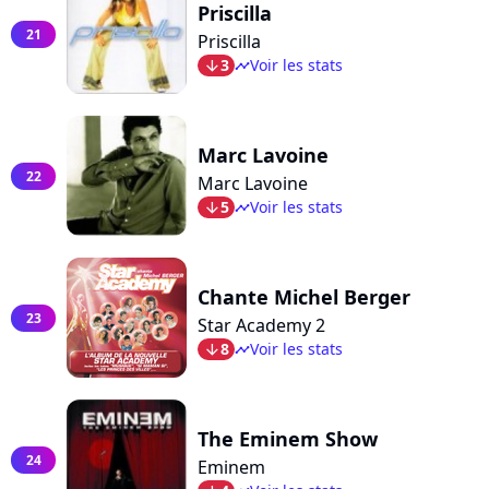
Priscilla
21
Priscilla
3
Voir les stats
arrow_bot
timeline
Marc Lavoine
22
Marc Lavoine
5
Voir les stats
arrow_bot
timeline
Chante Michel Berger
23
Star Academy 2
8
Voir les stats
arrow_bot
timeline
The Eminem Show
24
Eminem