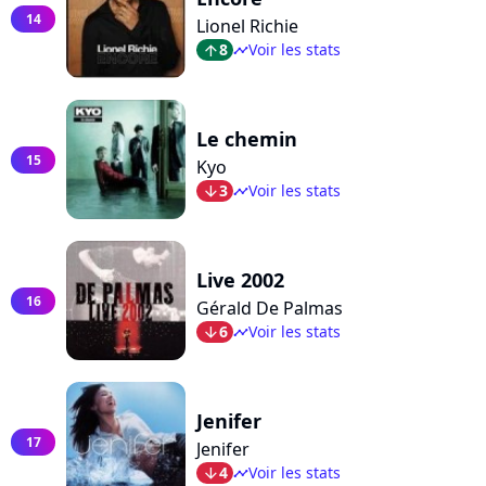
14
Lionel Richie
8
Voir les stats
arrow_top
timeline
Le chemin
15
Kyo
3
Voir les stats
arrow_bot
timeline
Live 2002
16
Gérald De Palmas
6
Voir les stats
arrow_bot
timeline
Jenifer
17
Jenifer
4
Voir les stats
arrow_bot
timeline