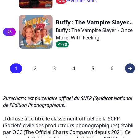
4
Voir les stats
arrow_bot
timeline
Buffy : The Vampire Slayer...
Buffy : The Vampire Slayer - Once
25
More, With Feeling
70
arrow_top
1
2
3
4
5
6
arrow_right
Purecharts est partenaire officiel du SNEP (Syndicat National
de l'Edition Phonographique).
Il diffuse à ce titre le classement officiel de la SCPP
(Société civile des producteurs phonographiques) établi
par OCC (The Official Charts Company) depuis 2021. Ce