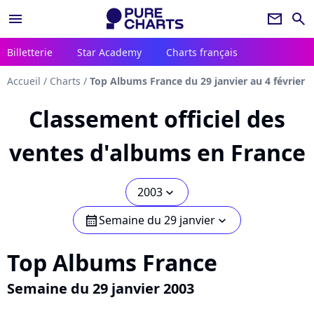
menu
newsletter
search
Billetterie
Star Academy
Charts français
Accueil
/
Charts
/
Top Albums France du 29 janvier au 4 février
Classement officiel des
ventes d'albums en France
2003
chevron_bot
Semaine du 29 janvier
calendar
chevron_bot
Top Albums France
Semaine du 29 janvier 2003