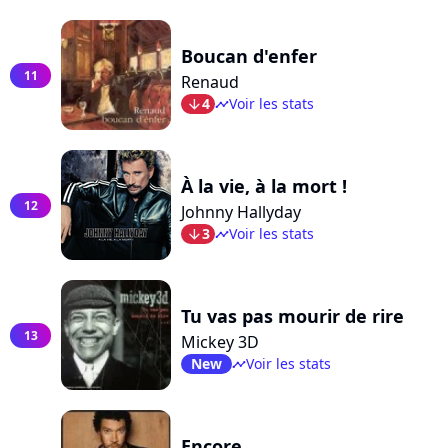
Boucan d'enfer
11
Renaud
4
Voir les stats
arrow_bot
timeline
À la vie, à la mort !
12
Johnny Hallyday
3
Voir les stats
arrow_bot
timeline
Tu vas pas mourir de rire
13
Mickey 3D
New
Voir les stats
timeline
Encore