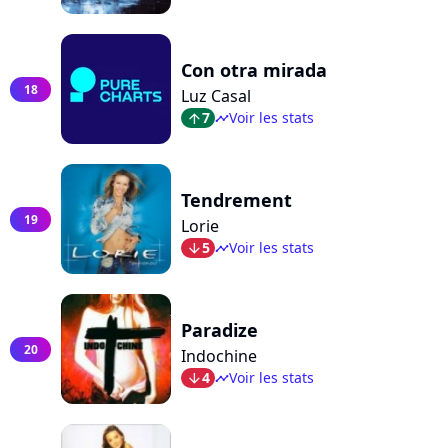
Con otra mirada
18
Luz Casal
7
Voir les stats
arrow_top
timeline
Tendrement
19
Lorie
5
Voir les stats
arrow_bot
timeline
Paradize
20
Indochine
4
Voir les stats
arrow_bot
timeline