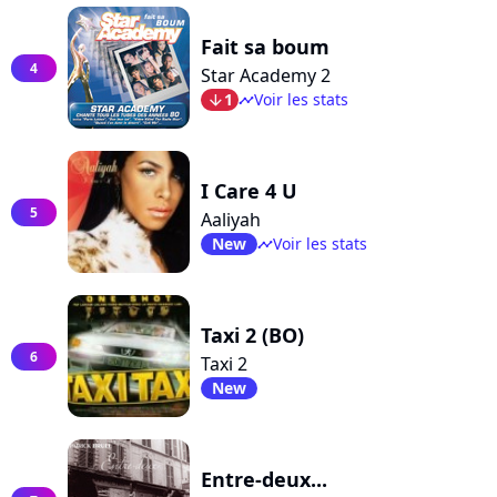
Fait sa boum
4
Star Academy 2
1
Voir les stats
arrow_bot
timeline
I Care 4 U
5
Aaliyah
New
Voir les stats
timeline
Taxi 2 (BO)
6
Taxi 2
New
Entre-deux...