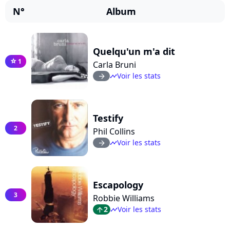
N°
Album
Quelqu'un m'a dit
1
star
Carla Bruni
Voir les stats
arrow_right
timeline
Testify
2
Phil Collins
Voir les stats
arrow_right
timeline
Escapology
3
Robbie Williams
2
Voir les stats
arrow_top
timeline