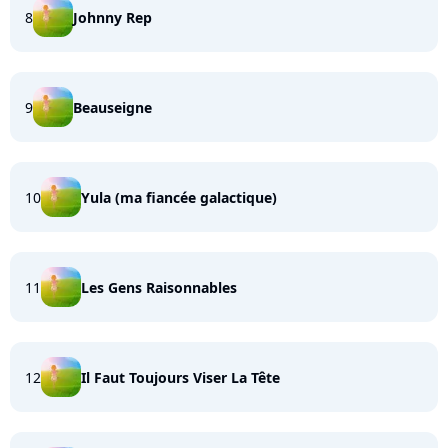
8
Johnny Rep
9
Beauseigne
10
Yula (ma fiancée galactique)
11
Les Gens Raisonnables
12
Il Faut Toujours Viser La Tête