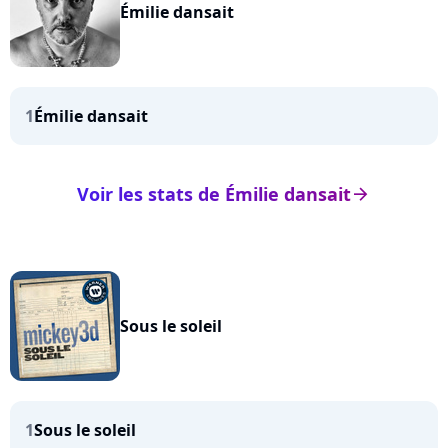
Émilie dansait
1
Émilie dansait
Voir les stats de Émilie dansait
arrow_right
Sous le soleil
1
Sous le soleil