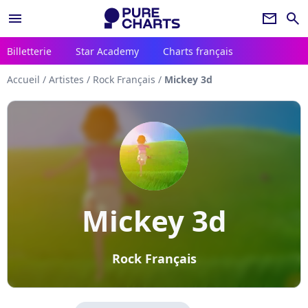
menu
newsletter
search
Billetterie
Star Academy
Charts français
Accueil
/
Artistes
/
Rock Français
/
Mickey 3d
Mickey 3d
Rock Français