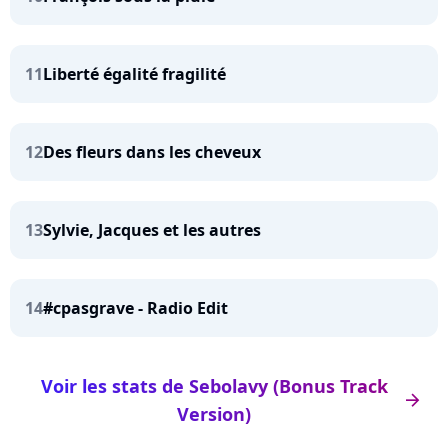
11
Liberté égalité fragilité
12
Des fleurs dans les cheveux
13
Sylvie, Jacques et les autres
14
#cpasgrave - Radio Edit
Voir les stats de Sebolavy (Bonus Track
arrow_right
Version)