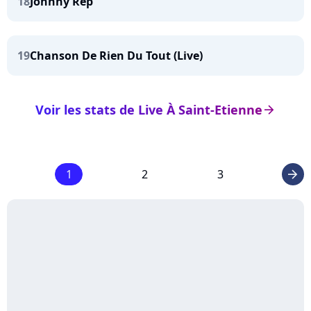
18
Johnny Rep
19
Chanson De Rien Du Tout (Live)
Voir les stats de Live À Saint-Etienne
arrow_right
1
2
3
arrow_right