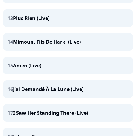
13
Plus Rien (Live)
14
Mimoun, Fils De Harki (Live)
15
Amen (Live)
16
J'ai Demandé À La Lune (Live)
17
I Saw Her Standing There (Live)