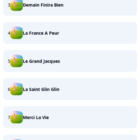
3
Demain Finira Bien
4
La France A Peur
5
Le Grand Jacques
6
La Saint Glin Glin
7
Merci La Vie