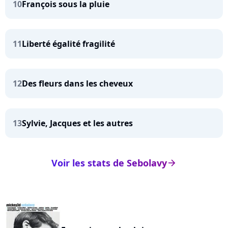
10
François sous la pluie
11
Liberté égalité fragilité
12
Des fleurs dans les cheveux
13
Sylvie, Jacques et les autres
Voir les stats de Sebolavy
arrow_right