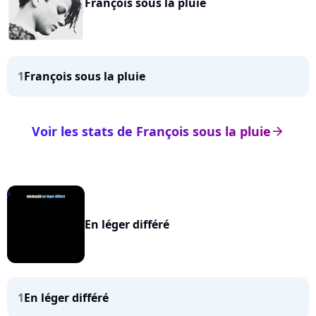
François sous la pluie
1
François sous la pluie
Voir les stats de François sous la pluie
arrow_right
En léger différé
1
En léger différé