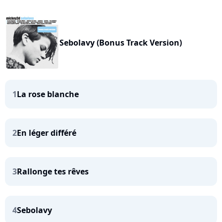
Sebolavy (Bonus Track Version)
1
La rose blanche
2
En léger différé
3
Rallonge tes rêves
4
Sebolavy