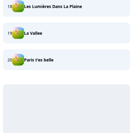
18
Les Lumières Dans La Plaine
19
La Vallee
20
Paris t'es belle