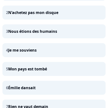
2
N'achetez pas mon disque
3
Nous étions des humains
4
Je me souviens
5
Mon pays est tombé
6
Émilie dansait
7
Rien ne vaut demain