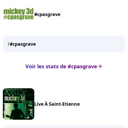
#cpasgrave
1
#cpasgrave
Voir les stats de #cpasgrave
arrow_right
Live À Saint-Etienne