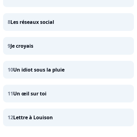
8
Les réseaux social
9
Je croyais
10
Un idiot sous la pluie
11
Un œil sur toi
12
Lettre à Louison