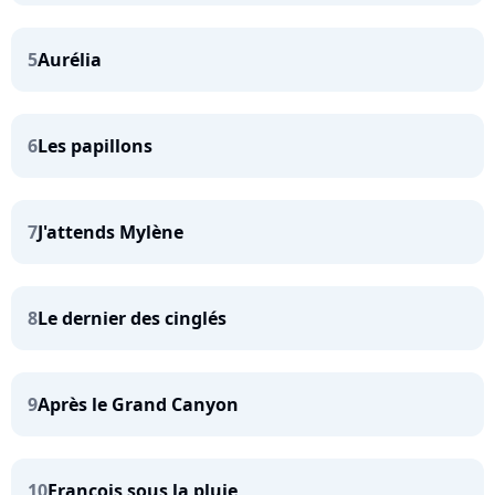
5
Aurélia
6
Les papillons
7
J'attends Mylène
8
Le dernier des cinglés
9
Après le Grand Canyon
10
François sous la pluie