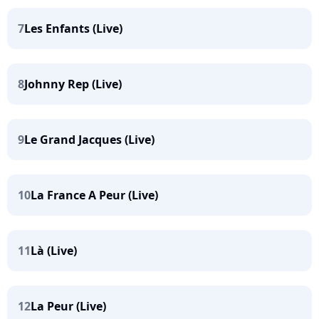
7
Les Enfants (Live)
8
Johnny Rep (Live)
9
Le Grand Jacques (Live)
10
La France A Peur (Live)
11
Là (Live)
12
La Peur (Live)