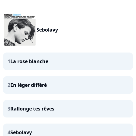
Sebolavy
1
La rose blanche
2
En léger différé
3
Rallonge tes rêves
4
Sebolavy