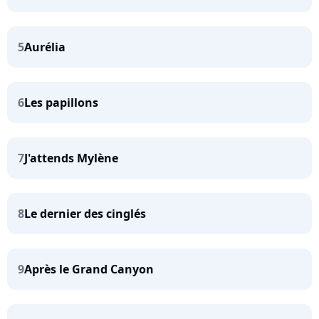
5
Aurélia
6
Les papillons
7
J'attends Mylène
8
Le dernier des cinglés
9
Après le Grand Canyon