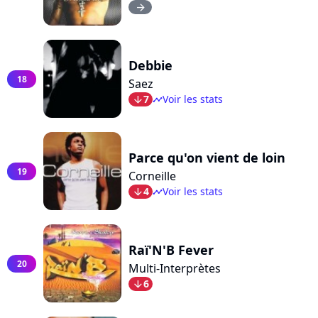
arrow_right
Debbie
18
Saez
7
Voir les stats
arrow_bot
timeline
Parce qu'on vient de loin
19
Corneille
4
Voir les stats
arrow_bot
timeline
Raï'N'B Fever
20
Multi-Interprètes
6
arrow_bot