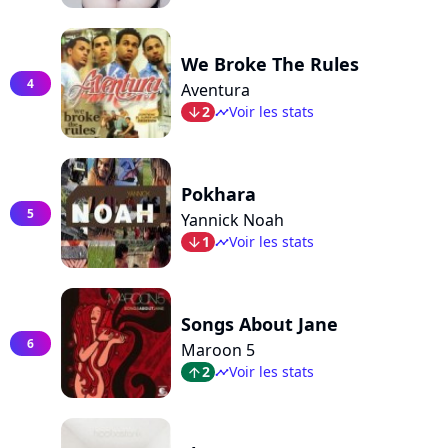
We Broke The Rules
4
Aventura
2
Voir les stats
arrow_bot
timeline
Pokhara
5
Yannick Noah
1
Voir les stats
arrow_bot
timeline
Songs About Jane
6
Maroon 5
2
Voir les stats
arrow_top
timeline