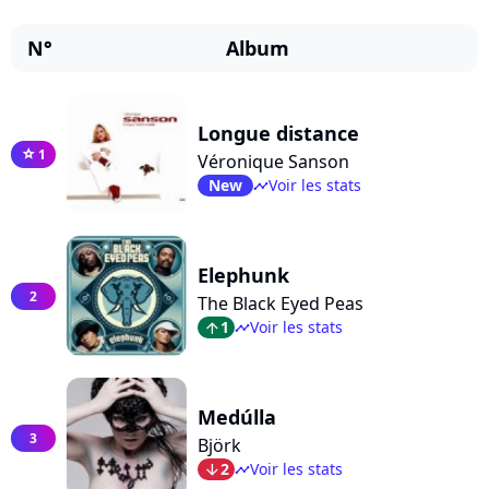
N°
Album
Longue distance
1
star
Véronique Sanson
New
Voir les stats
timeline
Elephunk
2
The Black Eyed Peas
1
Voir les stats
arrow_top
timeline
Medúlla
3
Björk
2
Voir les stats
arrow_bot
timeline