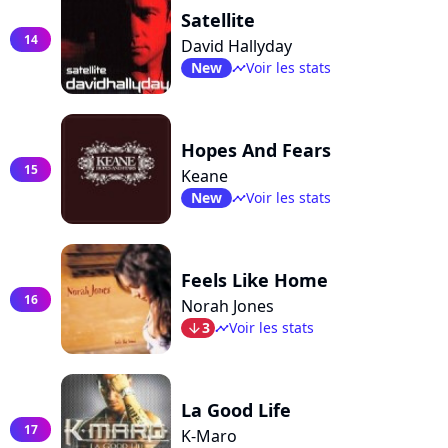
Satellite
14
David Hallyday
New
Voir les stats
timeline
Hopes And Fears
15
Keane
New
Voir les stats
timeline
Feels Like Home
16
Norah Jones
3
Voir les stats
arrow_bot
timeline
La Good Life
17
K-Maro