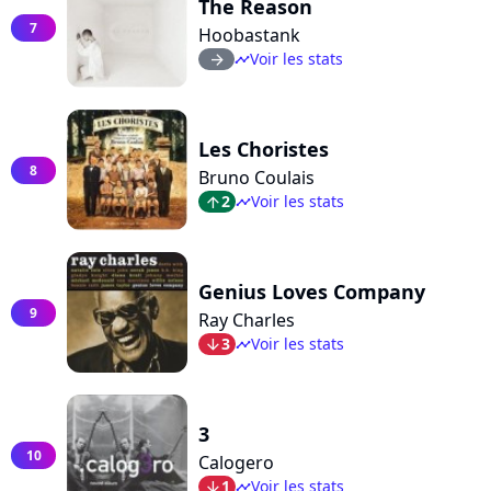
The Reason
7
Hoobastank
Voir les stats
arrow_right
timeline
Les Choristes
8
Bruno Coulais
2
Voir les stats
arrow_top
timeline
Genius Loves Company
9
Ray Charles
3
Voir les stats
arrow_bot
timeline
3
10
Calogero
1
Voir les stats
arrow_bot
timeline