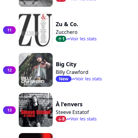
Zu & Co.
11
Zucchero
1
Voir les stats
arrow_top
timeline
Big City
12
Billy Crawford
New
Voir les stats
timeline
À l'envers
13
Steeve Estatof
8
Voir les stats
arrow_bot
timeline