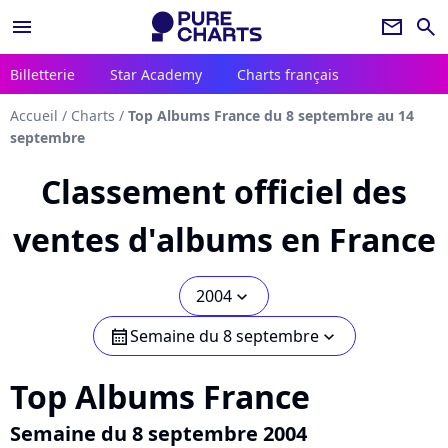
menu
newsletter
search
Billetterie
Star Academy
Charts français
Accueil
/
Charts
/
Top Albums France du 8 septembre au 14
septembre
Classement officiel des
ventes d'albums en France
2004
chevron_bot
Semaine du 8 septembre
calendar
chevron_bot
Top Albums France
Semaine du 8 septembre 2004