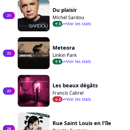
Du plaisir
21
Michel Sardou
3
Voir les stats
arrow_top
timeline
Meteora
22
Linkin Park
5
Voir les stats
arrow_top
timeline
Les beaux dégâts
23
Francis Cabrel
2
Voir les stats
arrow_bot
timeline
Rue Saint Louis en l'île
24