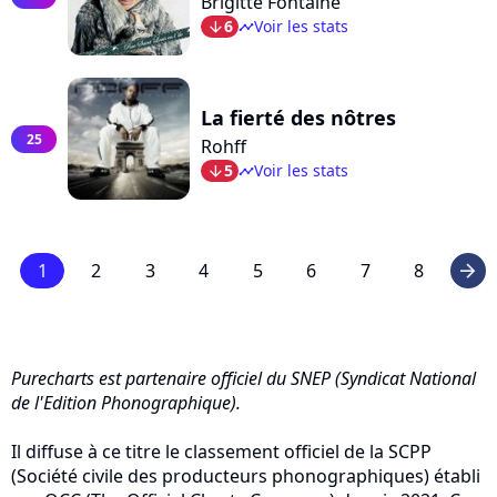
Brigitte Fontaine
6
Voir les stats
arrow_bot
timeline
La fierté des nôtres
25
Rohff
5
Voir les stats
arrow_bot
timeline
1
2
3
4
5
6
7
8
arrow_right
Purecharts est partenaire officiel du SNEP (Syndicat National
de l'Edition Phonographique).
Il diffuse à ce titre le classement officiel de la SCPP
(Société civile des producteurs phonographiques) établi