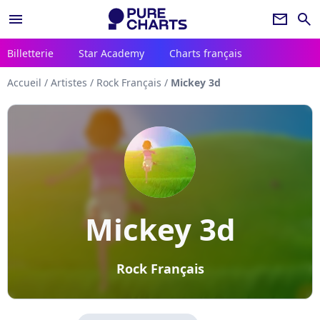
menu
newsletter
search
Billetterie
Star Academy
Charts français
Accueil
/
Artistes
/
Rock Français
/
Mickey 3d
Mickey 3d
Rock Français