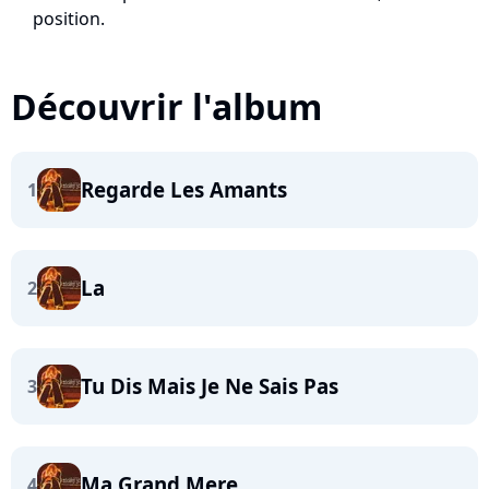
position.
Découvrir l'album
Regarde Les Amants
1
La
2
Tu Dis Mais Je Ne Sais Pas
3
Ma Grand Mere
4