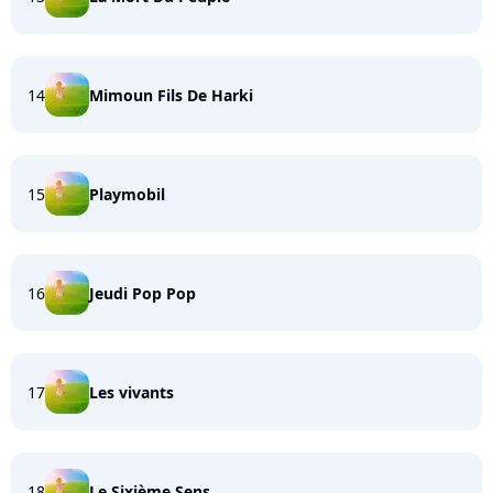
14
Mimoun Fils De Harki
15
Playmobil
16
Jeudi Pop Pop
17
Les vivants
18
Le Sixième Sens