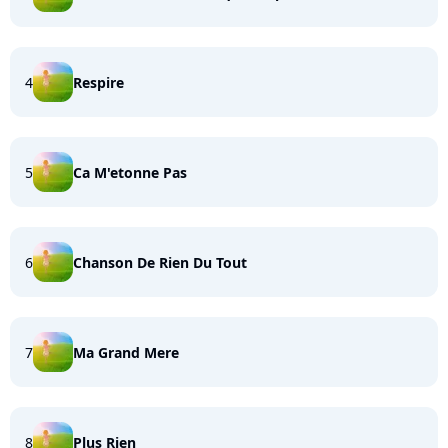
4
Respire
5
Ca M'etonne Pas
6
Chanson De Rien Du Tout
7
Ma Grand Mere
8
Plus Rien