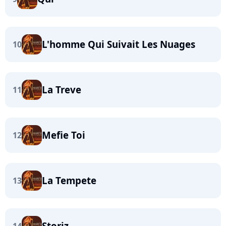
L'homme Qui Suivait Les Nuages
10
La Treve
11
Mefie Toi
12
La Tempete
13
Storiz