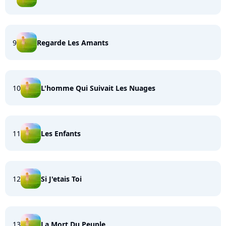
9
Regarde Les Amants
10
L'homme Qui Suivait Les Nuages
11
Les Enfants
12
Si J'etais Toi
13
La Mort Du Peuple