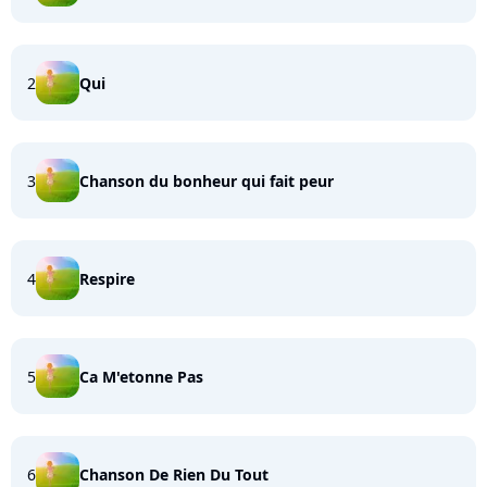
2
Qui
3
Chanson du bonheur qui fait peur
4
Respire
5
Ca M'etonne Pas
6
Chanson De Rien Du Tout