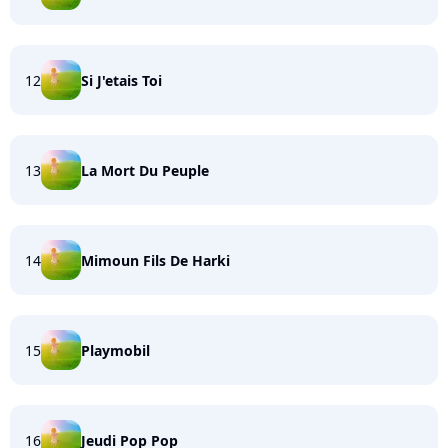
12
Si J'etais Toi
13
La Mort Du Peuple
14
Mimoun Fils De Harki
15
Playmobil
16
Jeudi Pop Pop