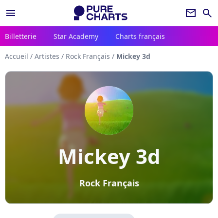
menu
newsletter
search
Billetterie
Star Academy
Charts français
Accueil
/
Artistes
/
Rock Français
/
Mickey 3d
Mickey 3d
Rock Français