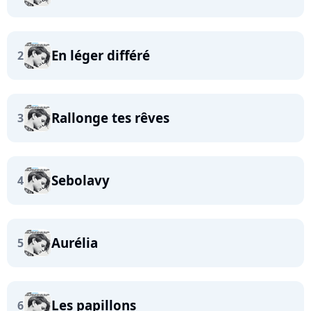
En léger différé
2
Rallonge tes rêves
3
Sebolavy
4
Aurélia
5
Les papillons
6