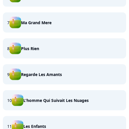
7
Ma Grand Mere
8
Plus Rien
9
Regarde Les Amants
10
L'homme Qui Suivait Les Nuages
11
Les Enfants