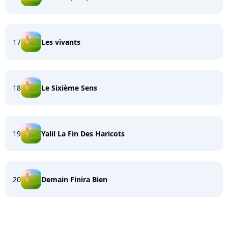
17
Les vivants
18
Le Sixième Sens
19
Yalil La Fin Des Haricots
20
Demain Finira Bien