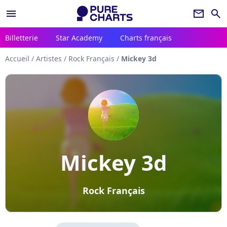
menu
newsletter
search
Billetterie
Star Academy
Charts français
Accueil
/
Artistes
/
Rock Français
/
Mickey 3d
Mickey 3d
Rock Français