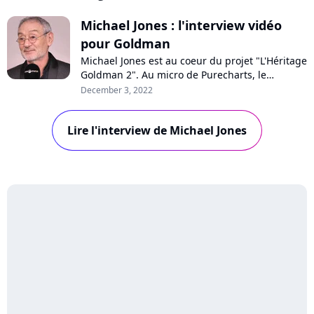
Michael Jones : l'interview vidéo
pour Goldman
Michael Jones est au coeur du projet "L'Héritage
Goldman 2". Au micro de Purecharts, le
guitariste se confie sur son lien avec Jean-
December 3, 2022
Jacques Goldman, les reprises en version celte
de l'album ou encore la présence de Céline
Lire l'interview de Michael Jones
Dion sur le disque. Interview !