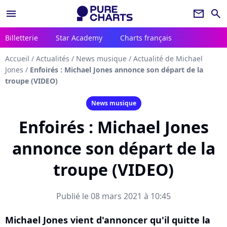
menu
newsletter
search
Billetterie
Star Academy
Charts français
Accueil
/
Actualités
/
News musique
/
Actualité de Michael
Jones
/
Enfoirés : Michael Jones annonce son départ de la
troupe (VIDEO)
News musique
Enfoirés : Michael Jones
annonce son départ de la
troupe (VIDEO)
Publié le 08 mars 2021 à 10:45
Michael Jones vient d'annoncer qu'il quitte la