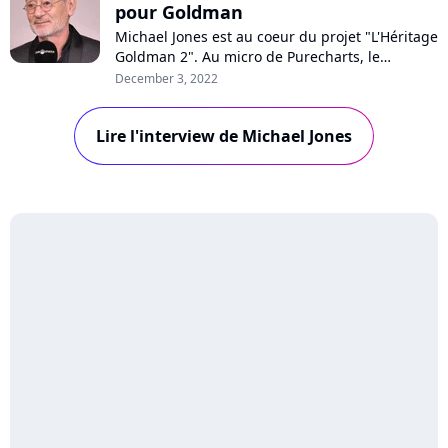
pour Goldman
Michael Jones est au coeur du projet "L'Héritage
Goldman 2". Au micro de Purecharts, le
guitariste se confie sur son lien avec Jean-
December 3, 2022
Jacques Goldman, les reprises en version celte
de l'album ou encore la présence de Céline
Lire l'interview de Michael Jones
Dion sur le disque. Interview !