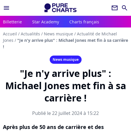
menu
newsletter
search
Billetterie
Star Academy
Charts français
Accueil
/
Actualités
/
News musique
/
Actualité de Michael
Jones
/
"Je n'y arrive plus" : Michael Jones met fin à sa carrière
!
News musique
"Je n'y arrive plus" :
Michael Jones met fin à sa
carrière !
Publié le 22 juillet 2024 à 15:22
Après plus de 50 ans de carrière et des