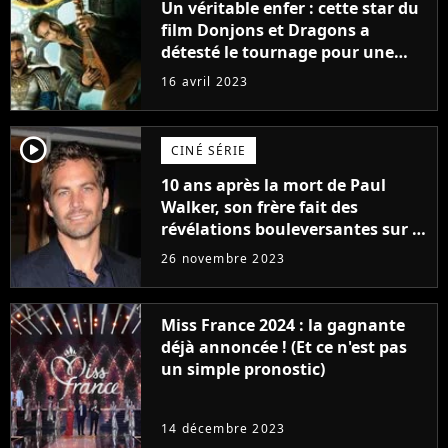
Un véritable enfer : cette star du
film Donjons et Dragons a
détesté le tournage pour une
raison très spéciale
16 avril 2023
player2
CINÉ SÉRIE
10 ans après la mort de Paul
Walker, son frère fait des
révélations bouleversantes sur la
réaction des acteurs de Fast and
26 novembre 2023
Furious
Miss France 2024 : la gagnante
déjà annoncée ! (Et ce n'est pas
un simple pronostic)
14 décembre 2023