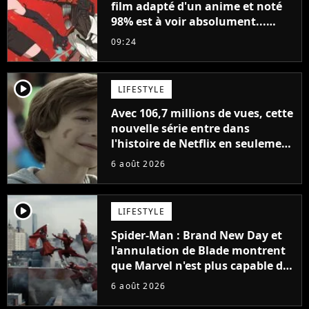
film adapté d'un anime et noté
98% est à voir absolument...
sinon vous ne comprendrez plus
09:24
la série
player2
LIFESTYLE
Avec 106,7 millions de vues, cette
nouvelle série entre dans
l'histoire de Netflix en seulement
48 jours
6 août 2026
player2
LIFESTYLE
Spider-Man : Brand New Day et
l'annulation de Blade montrent
que Marvel n'est plus capable de
faire quoi que ce soit de simple
6 août 2026