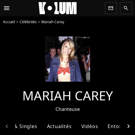
menu
newsletter
search
Accueil
Célébrités
Mariah Carey
MARIAH CAREY
Chanteuse
chevron_left
chevron_right
bums & Singles
Actualités
Vidéos
Entourage