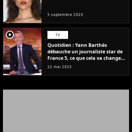
même pas..."
5 septembre 2023
player2
TV
Quotidien : Yann Barthès
débauche un journaliste star de
France 5, ce que cela va changer
à la rentrée
22 mai 2023