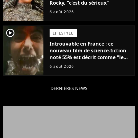
Rocky, "c'est du sérieux"
6 août 2026
player2
LIFESTYLE
Introuvable en France : ce
nouveau film de science-fiction
noté 55% est décrit comme "le
plus stupide de l'année"
6 août 2026
DERNIÈRES NEWS