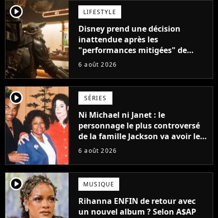
player2
LIFESTYLE
Disney prend une décision
inattendue après les
"performances mitigées" de
Vaiana et The Mandalorian &
6 août 2026
Grogu au box-office
player2
SÉRIES
Ni Michael ni Janet : le
personnage le plus controversé
de la famille Jackson va avoir le
droit à sa propre série
6 août 2026
player2
MUSIQUE
Rihanna ENFIN de retour avec
un nouvel album ? Selon A$AP