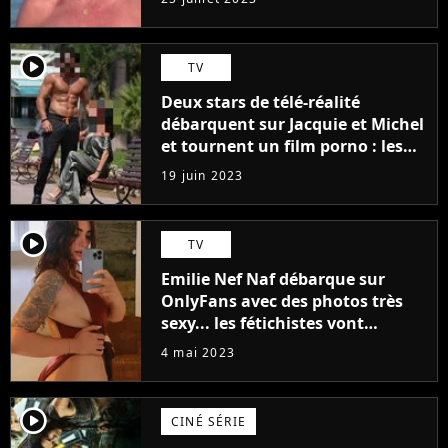
player2
TV
Deux stars de télé-réalité
débarquent sur Jacquie et Michel
et tournent un film porno : les
premières images du tournage
19 juin 2023
(exclu)
player2
TV
Emilie Nef Naf débarque sur
OnlyFans avec des photos très
sexy... les fétichistes vont
prendre leur pied !
4 mai 2023
player2
CINÉ SÉRIE