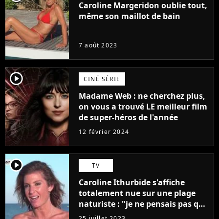
Caroline Margeridon oublie tout,
même son maillot de bain
7 août 2023
player2
CINÉ SÉRIE
Madame Web : ne cherchez plus,
on vous a trouvé LE meilleur film
de super-héros de l'année
12 février 2024
player2
TV
Caroline Ithurbide s'affiche
totalement nue sur une plage
naturiste : "je ne pensais pas que
j'arriverais à le faire..."
25 juillet 2023