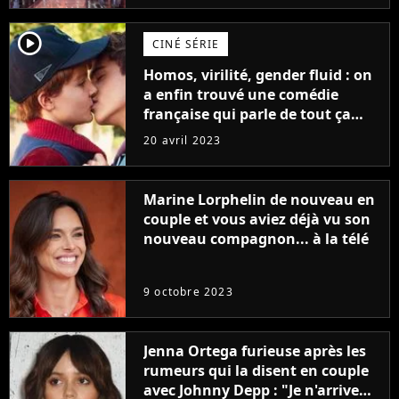
player2
CINÉ SÉRIE
Homos, virilité, gender fluid : on
a enfin trouvé une comédie
française qui parle de tout ça
sans être super ringarde
20 avril 2023
Marine Lorphelin de nouveau en
couple et vous aviez déjà vu son
nouveau compagnon... à la télé
9 octobre 2023
Jenna Ortega furieuse après les
rumeurs qui la disent en couple
avec Johnny Depp : "Je n'arrive