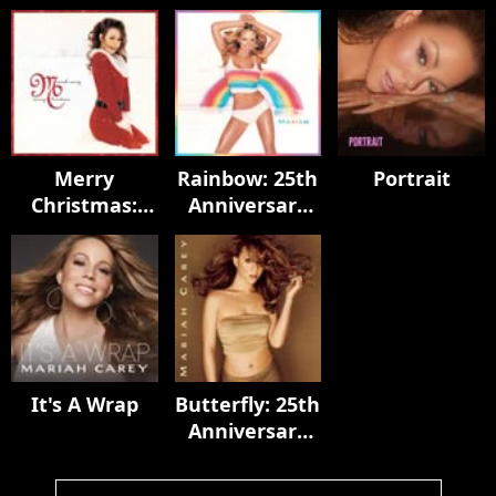
The Remixes
Of Mimi (20th
Anniversary
Edition)
Merry
Rainbow: 25th
Portrait
Christmas:
Anniversary
30th
Expanded
Anniversary
Edition
Edition
It's A Wrap
Butterfly: 25th
Anniversary
Expanded
Edition