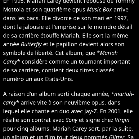
En 1993, Mariah Carey devient l'épouse de Tommy
Mottola et son quatrième opus
Music Box
arrive
dans les bacs. Elle divorce de son mari en 1997,
dont la jalousie et l'emprise sur le moindre détail
de sa carrière étouffe Mariah. Elle sort la même
année
Butterfly
et le papillon devient alors son
symbole de liberté. Cet album, que *
Mariah
Carey
* considère comme un tournant important
de sa carrière, contient deux titres classés
numéro un aux Etats-Unis.
A raison d'un album sorti chaque année,
*mariah-
carey
* arrive vite à son neuvième opus, dans
lequel elle chante en duo avec
Jay-Z
. En 2001, elle
résilie son contrat avec
Sony
et signe chez
Virgin
pour cinq albums. Mariah Carey sort, par la suite,
un album et un film tout deux nommés
Glitter
. Sa