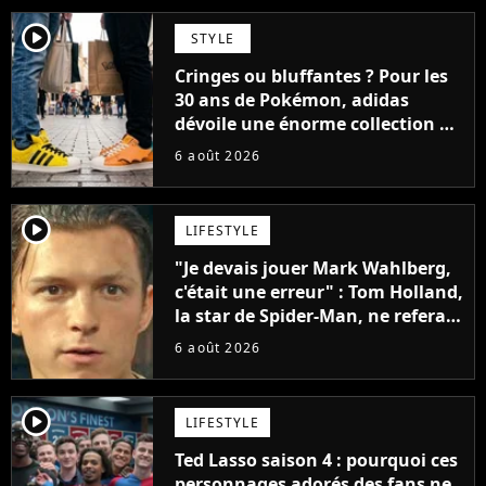
player2
STYLE
Cringes ou bluffantes ? Pour les
30 ans de Pokémon, adidas
dévoile une énorme collection de
sneakers et je ne sais pas quoi en
6 août 2026
penser
player2
LIFESTYLE
"Je devais jouer Mark Wahlberg,
c'était une erreur" : Tom Holland,
la star de Spider-Man, ne referait
pas ce blockbuster
6 août 2026
player2
LIFESTYLE
Ted Lasso saison 4 : pourquoi ces
personnages adorés des fans ne