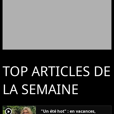
TOP ARTICLES DE
LA SEMAINE
player2
"Un été hot" : en vacances,