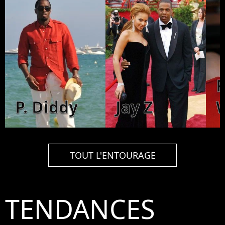
P
P. Diddy
Jay Z
W
TOUT L'ENTOURAGE
TENDANCES