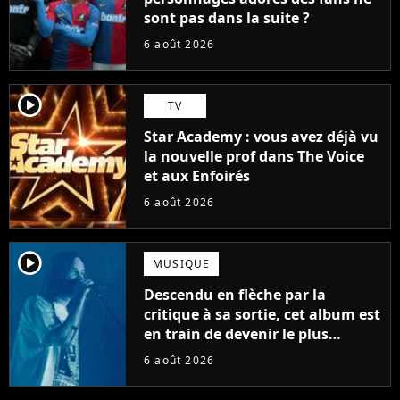
sont pas dans la suite ?
6 août 2026
player2
TV
Star Academy : vous avez déjà vu
la nouvelle prof dans The Voice
et aux Enfoirés
6 août 2026
player2
MUSIQUE
Descendu en flèche par la
critique à sa sortie, cet album est
en train de devenir le plus
populaire de son auteur
6 août 2026