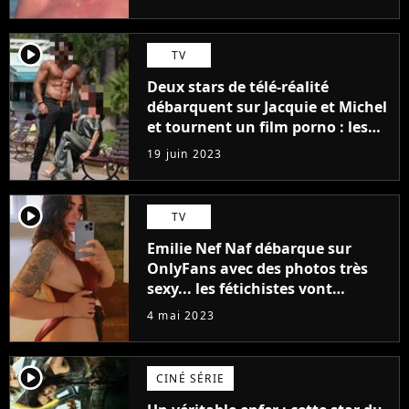
player2
TV
Deux stars de télé-réalité
débarquent sur Jacquie et Michel
et tournent un film porno : les
premières images du tournage
19 juin 2023
(exclu)
player2
TV
Emilie Nef Naf débarque sur
OnlyFans avec des photos très
sexy... les fétichistes vont
prendre leur pied !
4 mai 2023
player2
CINÉ SÉRIE