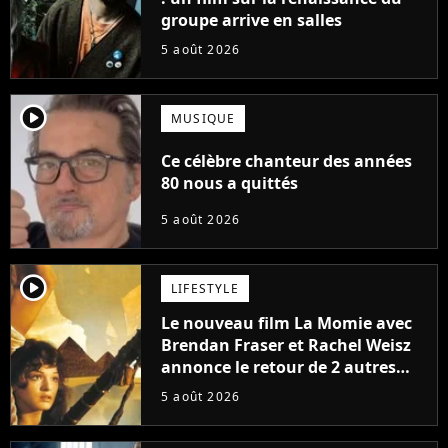
groupe arrive en salles
5 août 2026
player2
MUSIQUE
Ce célèbre chanteur des années
80 nous a quittés
5 août 2026
player2
LIFESTYLE
Le nouveau film La Momie avec
Brendan Fraser et Rachel Weisz
annonce le retour de 2 autres
personnages emblématiques de
5 août 2026
la saga