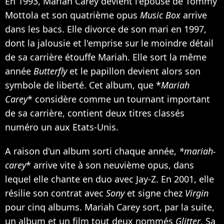
En 1993, Mariah Carey devient l'épouse de Tommy
Mottola et son quatrième opus
Music Box
arrive
dans les bacs. Elle divorce de son mari en 1997,
dont la jalousie et l'emprise sur le moindre détail
de sa carrière étouffe Mariah. Elle sort la même
année
Butterfly
et le papillon devient alors son
symbole de liberté. Cet album, que *
Mariah
Carey
* considère comme un tournant important
de sa carrière, contient deux titres classés
numéro un aux Etats-Unis.
A raison d'un album sorti chaque année,
*mariah-
carey
* arrive vite à son neuvième opus, dans
lequel elle chante en duo avec
Jay-Z
. En 2001, elle
résilie son contrat avec
Sony
et signe chez
Virgin
pour cinq albums. Mariah Carey sort, par la suite,
un album et un film tout deux nommés
Glitter
. Sa