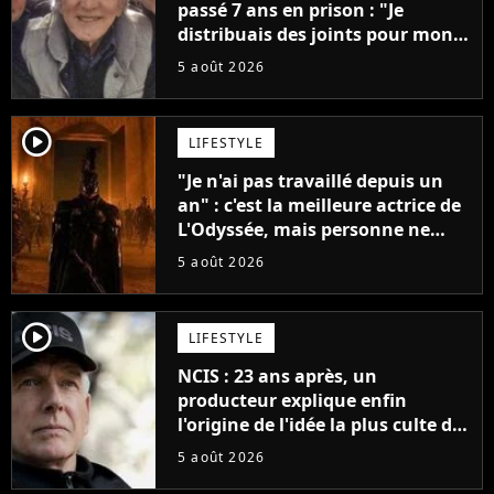
passé 7 ans en prison : "Je
distribuais des joints pour mon
père"
5 août 2026
player2
LIFESTYLE
"Je n'ai pas travaillé depuis un
an" : c'est la meilleure actrice de
L'Odyssée, mais personne ne
veut lui donner de rôle au
5 août 2026
cinéma
player2
LIFESTYLE
NCIS : 23 ans après, un
producteur explique enfin
l'origine de l'idée la plus culte de
la série (et on ne parle pas du
5 août 2026
bateau)