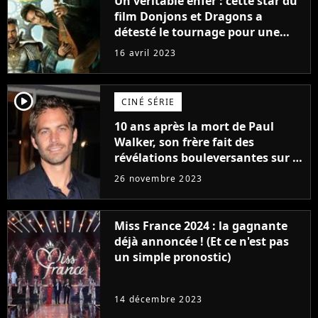
Un véritable enfer : cette star du
film Donjons et Dragons a
détesté le tournage pour une
raison très spéciale
16 avril 2023
player2
CINÉ SÉRIE
10 ans après la mort de Paul
Walker, son frère fait des
révélations bouleversantes sur la
réaction des acteurs de Fast and
26 novembre 2023
Furious
Miss France 2024 : la gagnante
déjà annoncée ! (Et ce n'est pas
un simple pronostic)
14 décembre 2023