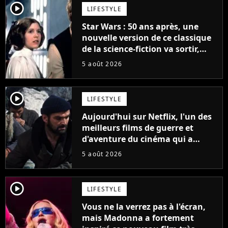
player2
LIFESTYLE
Star Wars : 50 ans après, une
nouvelle version de ce classique
de la science-fiction va sortir,
mais on ne la verra jamais en
5 août 2026
France
player2
LIFESTYLE
Aujourd'hui sur Netflix, l'un des
meilleurs films de guerre et
d'aventure du cinéma qui a
connu un succès retentissant à
5 août 2026
son époque
player2
LIFESTYLE
Vous ne la verrez pas à l'écran,
mais Madonna a fortement