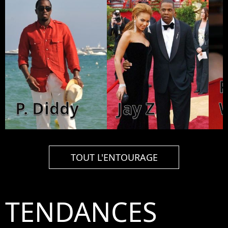
P
P. Diddy
Jay Z
W
TOUT L'ENTOURAGE
TENDANCES