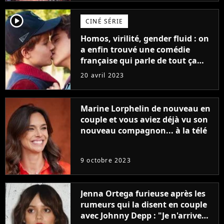
player2
CINÉ SÉRIE
Homos, virilité, gender fluid : on
a enfin trouvé une comédie
française qui parle de tout ça
sans être super ringarde
20 avril 2023
Marine Lorphelin de nouveau en
couple et vous aviez déjà vu son
nouveau compagnon... à la télé
9 octobre 2023
Jenna Ortega furieuse après les
rumeurs qui la disent en couple
avec Johnny Depp : "Je n'arrive