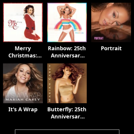
The Remixes
Of Mimi (20th
Anniversary
Edition)
Merry
Rainbow: 25th
Portrait
Christmas:
Anniversary
30th
Expanded
Anniversary
Edition
Edition
It's A Wrap
Butterfly: 25th
Anniversary
Expanded
Edition