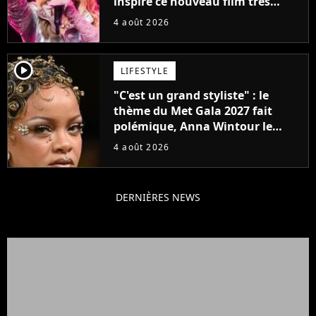
inspiré ce nouveau film très
attendu
4 août 2026
player2
LIFESTYLE
"C'est un grand styliste" : le
thème du Met Gala 2027 fait
polémique, Anna Wintour le
défend
4 août 2026
DERNIÈRES NEWS