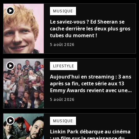
player2
MUSIQUE
Le saviez-vous ? Ed Sheeran se
cache derrière les deux plus gros
tubes du moment !
5 août 2026
player2
LIFESTYLE
Aujourd'hui en streaming : 3 ans
après sa fin, cette série aux 13
Emmy Awards revient avec une
suite... totalement différente
5 août 2026
player2
MUSIQUE
Linkin Park débarque au cinéma
: un film sur la renaissance du