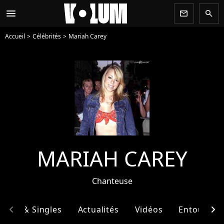
menu
newsletter
search
Accueil
Célébrités
Mariah Carey
MARIAH CAREY
Chanteuse
chevron_left
chevron_right
bums & Singles
Actualités
Vidéos
Entourage