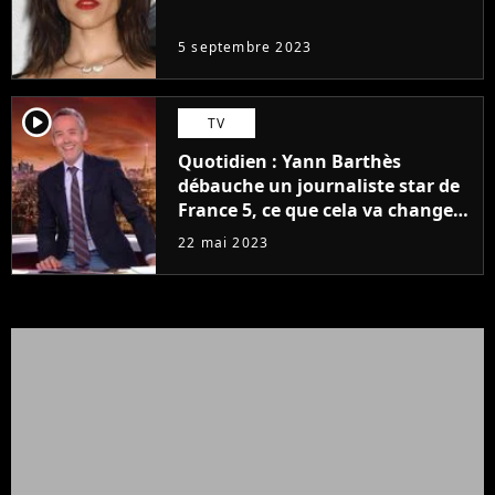
même pas..."
5 septembre 2023
player2
TV
Quotidien : Yann Barthès
débauche un journaliste star de
France 5, ce que cela va changer
à la rentrée
22 mai 2023