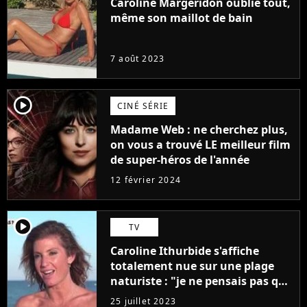
Caroline Margeridon oublie tout,
même son maillot de bain
7 août 2023
player2
CINÉ SÉRIE
Madame Web : ne cherchez plus,
on vous a trouvé LE meilleur film
de super-héros de l'année
12 février 2024
player2
TV
Caroline Ithurbide s'affiche
totalement nue sur une plage
naturiste : "je ne pensais pas que
j'arriverais à le faire..."
25 juillet 2023