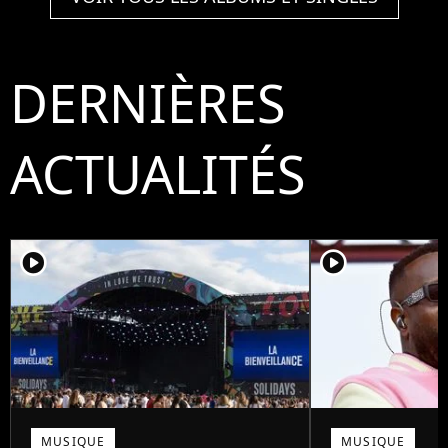
DERNIÈRES
ACTUALITÉS
player2
player2
MUSIQUE
MUSIQUE