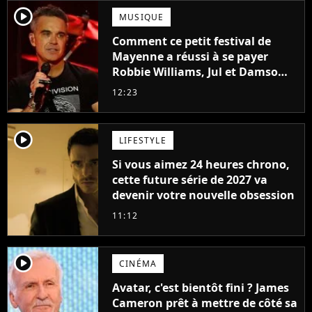
player2
MUSIQUE
Comment ce petit festival de
Mayenne a réussi à se payer
Robbie Williams, Jul et Damso
cette année ?
12:23
player2
LIFESTYLE
Si vous aimez 24 heures chrono,
cette future série de 2027 va
devenir votre nouvelle obsession
11:12
player2
CINÉMA
Avatar, c'est bientôt fini ? James
Cameron prêt à mettre de côté sa