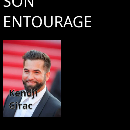
SON
ENTOURAGE
Kendji
Girac