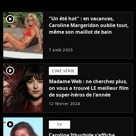
player2
"Un été hot" : en vacances,
Caroline Margeridon oublie tout,
même son maillot de bain
7 août 2023
player2
CINÉ SÉRIE
Madame Web : ne cherchez plus,
on vous a trouvé LE meilleur film
de super-héros de l'année
12 février 2024
player2
TV
Caroline Ithurbide s'affiche