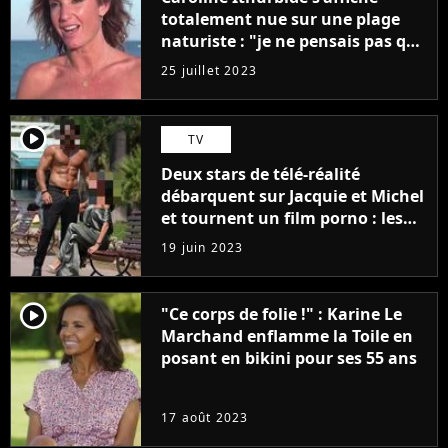
totalement nue sur une plage
naturiste : "je ne pensais pas que
j'arriverais à le faire..."
25 juillet 2023
player2
TV
Deux stars de télé-réalité
débarquent sur Jacquie et Michel
et tournent un film porno : les
premières images du tournage
19 juin 2023
(exclu)
player2
"Ce corps de folie !" : Karine Le
Marchand enflamme la Toile en
posant en bikini pour ses 55 ans
17 août 2023