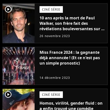
player2
CINÉ SÉRIE
10 ans après la mort de Paul
Walker, son frère fait des
révélations bouleversantes sur la
réaction des acteurs de Fast and
26 novembre 2023
Furious
Miss France 2024 : la gagnante
déjà annoncée ! (Et ce n'est pas
un simple pronostic)
14 décembre 2023
player2
CINÉ SÉRIE
Homos, virilité, gender fluid : on
a enfin trouvé une comédie