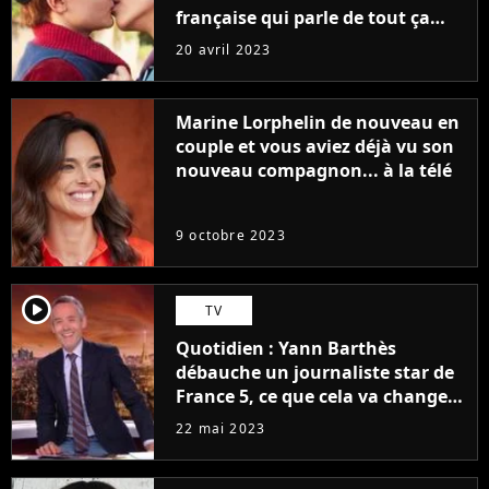
française qui parle de tout ça
sans être super ringarde
20 avril 2023
Marine Lorphelin de nouveau en
couple et vous aviez déjà vu son
nouveau compagnon... à la télé
9 octobre 2023
player2
TV
Quotidien : Yann Barthès
débauche un journaliste star de
France 5, ce que cela va changer
à la rentrée
22 mai 2023