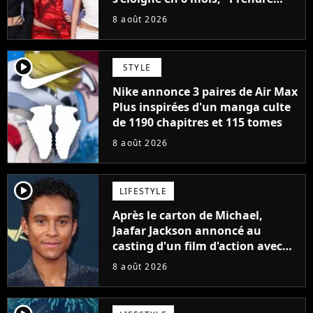
cette décision n’a pas été facile"
8 août 2026
player2
STYLE
Nike annonce 3 paires de Air Max
Plus inspirées d'un manga culte
de 1190 chapitres et 115 tomes
8 août 2026
player2
LIFESTYLE
Après le carton de Michael,
Jaafar Jackson annoncé au
casting d'un film d'action avec
Will Smith
8 août 2026