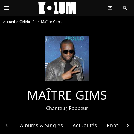
menu
newsletter
search
Accueil
Célébrités
Maître Gims
MAÎTRE GIMS
Chanteur, Rappeur
chevron_left
chevron_right
phie
Albums & Singles
Actualités
Photos