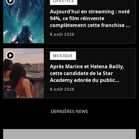
player2
LIFESTYLE
Aujourd'hui en streaming : noté
94%, ce film réinvente
complètement cette franchise de
science-fiction vieille de 40 ans
8 août 2026
player2
MUSIQUE
Après Marine et Helena Bailly,
cette candidate de la Star
Academy adorée du public
annonce son premier album,
8 août 2026
"C'est tellement puissant"
DERNIÈRES NEWS