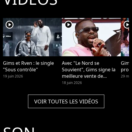
player2
player2
player2
Gims et Rven : le single
Avec "Le Nord se
Gims
"Sous contrôle"
Souvient", Gims signe la
prop
meilleure vente de
19 juin 2026
29 mai
l'année.
18 juin 2026
VOIR TOUTES LES VIDÉOS