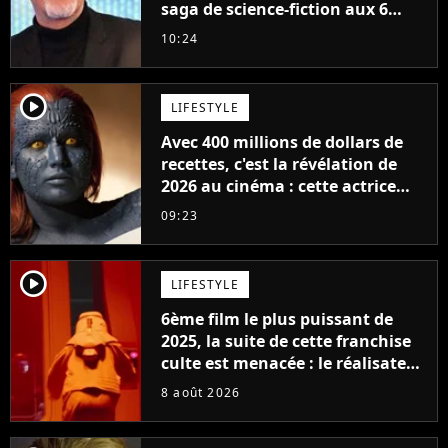
saga de science-fiction aux 6
milliards de recettes
10:24
player2
LIFESTYLE
Avec 400 millions de dollars de
recettes, c'est la révélation de
2026 au cinéma : cette actrice
adorée prête à remplacer
09:23
Jennifer Lawrence chez Marvel
player2
LIFESTYLE
6ème film le plus puissant de
2025, la suite de cette franchise
culte est menacée : le réalisateur
claque la porte pour "différends
8 août 2026
créatifs"