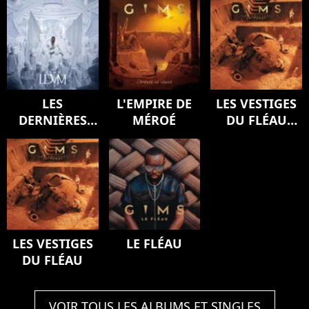
LES
L'EMPIRE DE
LES VESTIGES
DERNIÈRES
MÉROÉ
DU FLÉAU
VOLONTÉS DE
(Version
MOZART
deluxe)
(SYMPHONY)
LES VESTIGES
LE FLÉAU
DU FLÉAU
VOIR TOUS LES ALBUMS ET SINGLES