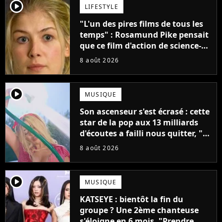
player2
LIFESTYLE
"L'un des pires films de tous les
temps" : Rosamund Pike pensait
que ce film d'action de science-
fiction avec Dwayne Johnson
8 août 2026
mettrait fin à sa carrière
player2
MUSIQUE
Son ascenseur s'est écrasé : cette
star de la pop aux 13 milliards
d'écoutes a failli nous quitter, "Je
pensais ne plus jamais chanter"
8 août 2026
player2
MUSIQUE
KATSEYE : bientôt la fin du
groupe ? Une 2ème chanteuse
s'éloigne en 6 mois, "Prendre