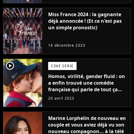
Miss France 2024 : la gagnante
déjà annoncée ! (Et ce n'est pas
un simple pronostic)
14 décembre 2023
player2
CINÉ SÉRIE
Homos, virilité, gender fluid : on
a enfin trouvé une comédie
française qui parle de tout ça
sans être super ringarde
20 avril 2023
Marine Lorphelin de nouveau en
couple et vous aviez déjà vu son
nouveau compagnon... à la télé