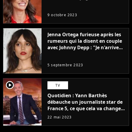
9 octobre 2023
Jenna Ortega furieuse après les
rumeurs qui la disent en couple
avec Johnny Depp : "Je n'arrive
même pas..."
5 septembre 2023
player2
TV
Quotidien : Yann Barthès
débauche un journaliste star de
France 5, ce que cela va changer
à la rentrée
22 mai 2023