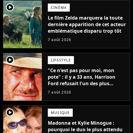
player2
CINÉMA
Le film Zelda marquera la toute
dernière apparition de cet acteur
emblématique disparu trop tôt
7 août 2026
player2
LIFESTYLE
"Ce n'est pas pour moi, mon
pote" : il y a 33 ans, Harrison
Ford refusait l'un des plus
grands succès de tous les temps
7 août 2026
player2
MUSIQUE
Madonna et Kylie Minogue :
pourquoi le duo le plus attendu