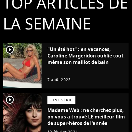
TOP ARTICLES DE
LA SEMAINE
player2
"Un été hot" : en vacances,
Caroline Margeridon oublie tout,
même son maillot de bain
7 août 2023
player2
CINÉ SÉRIE
Madame Web : ne cherchez plus,
on vous a trouvé LE meilleur film
de super-héros de l'année
12 février 2024