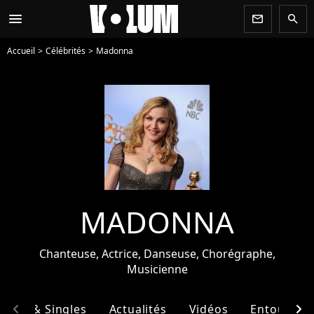
menu
newsletter
search
Accueil
Célébrités
Madonna
MADONNA
Chanteuse, Actrice, Danseuse, Chorégraphe,
Musicienne
chevron_left
chevron_right
bums & Singles
Actualités
Vidéos
Entourage