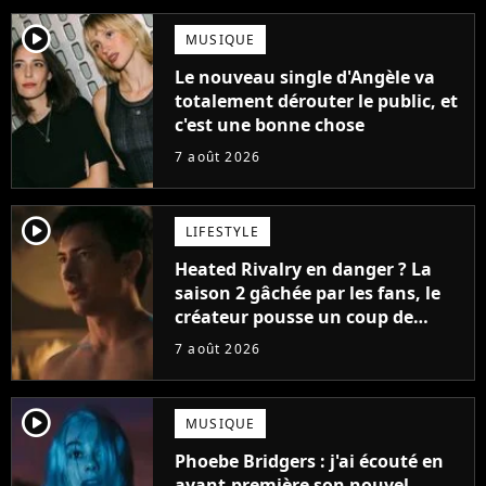
player2
MUSIQUE
Le nouveau single d'Angèle va
totalement dérouter le public, et
c'est une bonne chose
7 août 2026
player2
LIFESTYLE
Heated Rivalry en danger ? La
saison 2 gâchée par les fans, le
créateur pousse un coup de
gueule
7 août 2026
player2
MUSIQUE
Phoebe Bridgers : j'ai écouté en
avant-première son nouvel