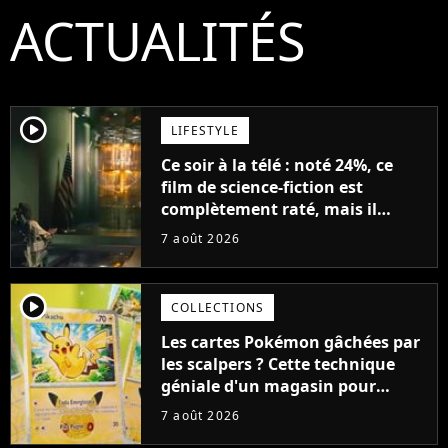
ACTUALITÉS
player2
LIFESTYLE
Ce soir à la télé : noté 24%, ce
film de science-fiction est
complètement raté, mais il
aurait pu être encore pire à
7 août 2026
cause de son acteur
player2
COLLECTIONS
Les cartes Pokémon gâchées par
les scalpers ? Cette technique
géniale d'un magasin pour
ruiner les revendeurs
7 août 2026