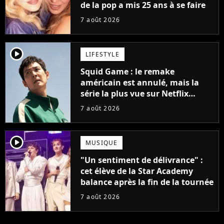
de la pop a mis 25 ans à se faire
7 août 2026
player2
LIFESTYLE
Squid Game : le remake
américain est annulé, mais la
série la plus vue sur Netflix
pourrait avoir une version
7 août 2026
française
player2
MUSIQUE
"Un sentiment de délivrance" :
cet élève de la Star Academy
balance après la fin de la tournée
7 août 2026