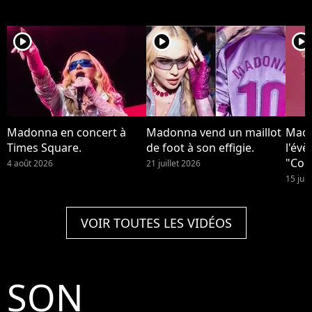
player2
player2
player2
Madonna en concert à
Madonna vend un maillot
Mado
Times Square.
de foot à son effigie.
l'év
"Conf
4 août 2026
21 juillet 2026
15 juil
VOIR TOUTES LES VIDÉOS
SON