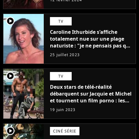
player2
TV
Caroline Ithurbide s'affiche
totalement nue sur une plage
naturiste : "je ne pensais pas que
j'arriverais à le faire..."
25 juillet 2023
player2
TV
Deux stars de télé-réalité
débarquent sur Jacquie et Michel
et tournent un film porno : les
premières images du tournage
19 juin 2023
(exclu)
player2
CINÉ SÉRIE