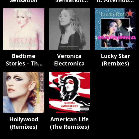
Sensation
Sensation
II: Afterhours
Remixes
Edition
Bedtime
Veronica
Lucky Star
Stories – The
Electronica
(Remixes)
Untold
Chapter
Hollywood
American Life
(Remixes)
(The Remixes)