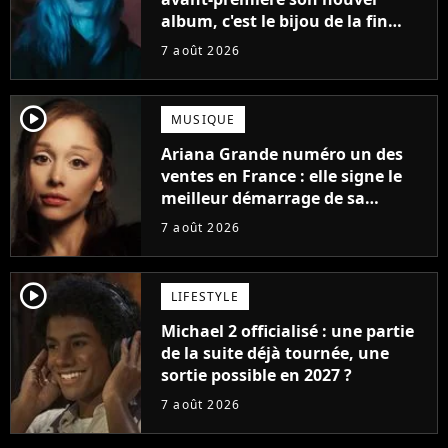
album, c'est le bijou de la fin
d'été
7 août 2026
player2
MUSIQUE
Ariana Grande numéro un des
ventes en France : elle signe le
meilleur démarrage de sa
carrière avec son album Petal
7 août 2026
player2
LIFESTYLE
Michael 2 officialisé : une partie
de la suite déjà tournée, une
sortie possible en 2027 ?
7 août 2026