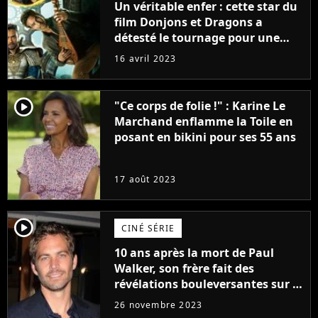
Un véritable enfer : cette star du
film Donjons et Dragons a
détesté le tournage pour une
raison très spéciale
16 avril 2023
player2
"Ce corps de folie !" : Karine Le
Marchand enflamme la Toile en
posant en bikini pour ses 55 ans
17 août 2023
player2
CINÉ SÉRIE
10 ans après la mort de Paul
Walker, son frère fait des
révélations bouleversantes sur la
réaction des acteurs de Fast and
26 novembre 2023
Furious