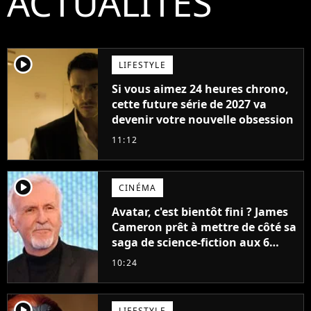
ACTUALITÉS
player2
LIFESTYLE
Si vous aimez 24 heures chrono,
cette future série de 2027 va
devenir votre nouvelle obsession
11:12
player2
CINÉMA
Avatar, c'est bientôt fini ? James
Cameron prêt à mettre de côté sa
saga de science-fiction aux 6
milliards de recettes
10:24
player2
LIFESTYLE