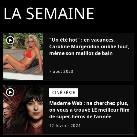
LA SEMAINE
player2
"Un été hot" : en vacances,
Caroline Margeridon oublie tout,
même son maillot de bain
7 août 2023
player2
CINÉ SÉRIE
Madame Web : ne cherchez plus,
on vous a trouvé LE meilleur film
de super-héros de l'année
12 février 2024