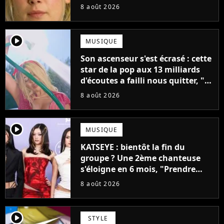
fiction avec Dwayne Johnson
8 août 2026
mettrait fin à sa carrière
player2
MUSIQUE
Son ascenseur s'est écrasé : cette
star de la pop aux 13 milliards
d'écoutes a failli nous quitter, "Je
pensais ne plus jamais chanter"
8 août 2026
player2
MUSIQUE
KATSEYE : bientôt la fin du
groupe ? Une 2ème chanteuse
s'éloigne en 6 mois, "Prendre
cette décision n’a pas été facile"
8 août 2026
player2
STYLE