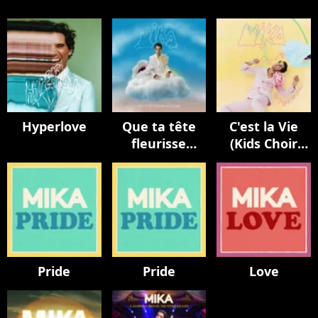
Hyperlove
Que ta tête
C'est la Vie
fleurisse
(Kids Choir
toujours
Version / avec
La Maitrise
Populaire)
Pride
Pride
Love