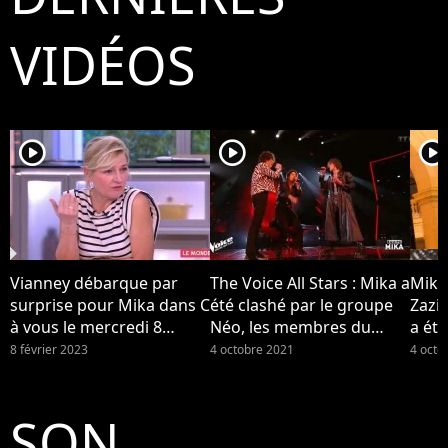
VIDÉOS
player2
player2
player2
Vianney débarque par
The Voice All Stars : Mika a
Mika
surprise pour Mika dans C
été clashé par le groupe
Zazi
à vous le mercredi 8
Néo, les membres du
a été
février 2023 sur France 5...
groupe se disent "surpris"
Néo (
8 février 2023
4 octobre 2021
4 octo
par la réaction de leur
coach
SON