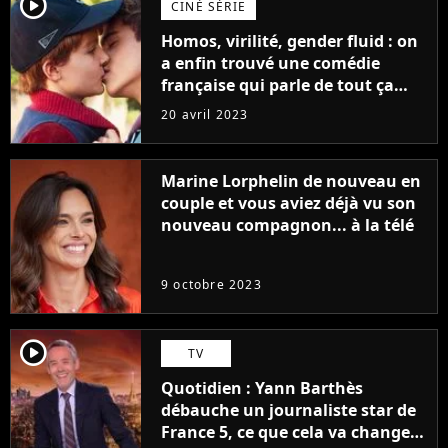
player2
CINÉ SÉRIE
Homos, virilité, gender fluid : on
a enfin trouvé une comédie
française qui parle de tout ça
sans être super ringarde
20 avril 2023
Marine Lorphelin de nouveau en
couple et vous aviez déjà vu son
nouveau compagnon... à la télé
9 octobre 2023
player2
TV
Quotidien : Yann Barthès
débauche un journaliste star de
France 5, ce que cela va changer