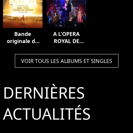
Bande
A L’OPERA
originale du
ROYAL DE
film Zodi et
VERSAILLES
Téhu, frères
(Live)
VOIR TOUS LES ALBUMS ET SINGLES
du désert
DERNIÈRES
ACTUALITÉS