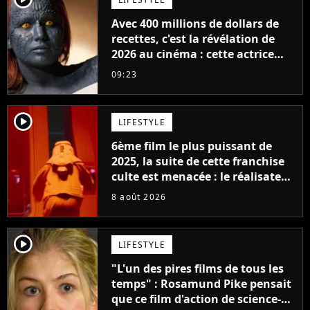
Avec 400 millions de dollars de
recettes, c'est la révélation de
2026 au cinéma : cette actrice
adorée prête à remplacer
09:23
Jennifer Lawrence chez Marvel
player2
LIFESTYLE
6ème film le plus puissant de
2025, la suite de cette franchise
culte est menacée : le réalisateur
claque la porte pour "différends
8 août 2026
créatifs"
player2
LIFESTYLE
"L'un des pires films de tous les
temps" : Rosamund Pike pensait
que ce film d'action de science-