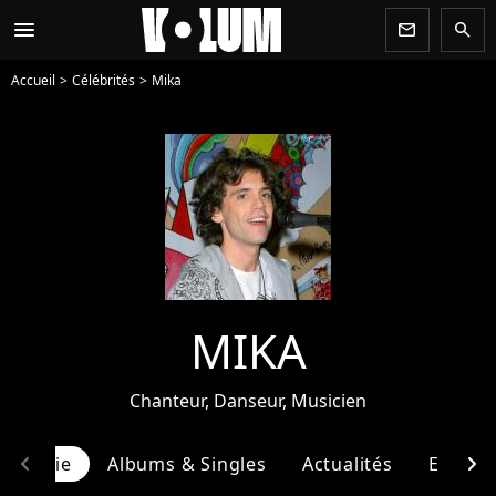
menu
newsletter
search
Accueil
Célébrités
Mika
MIKA
Chanteur, Danseur, Musicien
chevron_left
chevron_right
ographie
Albums & Singles
Actualités
Entour