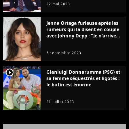
à la rentrée
22 mai 2023
Jenna Ortega furieuse après les
rumeurs qui la disent en couple
avec Johnny Depp : "Je n'arrive
même pas..."
5 septembre 2023
player2
Gianluigi Donnarumma (PSG) et
sa femme séquestrés et ligotés :
le butin est énorme
21 juillet 2023