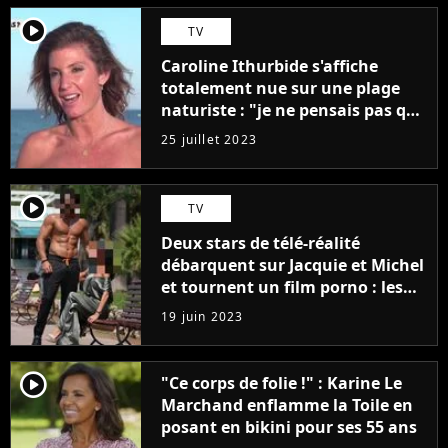
player2
TV
Caroline Ithurbide s'affiche
totalement nue sur une plage
naturiste : "je ne pensais pas que
j'arriverais à le faire..."
25 juillet 2023
player2
TV
Deux stars de télé-réalité
débarquent sur Jacquie et Michel
et tournent un film porno : les
premières images du tournage
19 juin 2023
(exclu)
player2
"Ce corps de folie !" : Karine Le
Marchand enflamme la Toile en
posant en bikini pour ses 55 ans