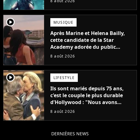
8 août 2026
player2
MUSIQUE
Après Marine et Helena Bailly,
cette candidate de la Star
Academy adorée du public
annonce son premier album,
8 août 2026
"C'est tellement puissant"
player2
LIFESTYLE
Ils sont mariés depuis 75 ans,
c'est le couple le plus durable
d'Hollywood : "Nous avons
avancé jour après jour, et les
8 août 2026
jours se sont transformés en
décennies"
DERNIÈRES NEWS