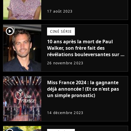
17 août 2023
player2
CINÉ SÉRIE
10 ans après la mort de Paul
Walker, son frère fait des
révélations bouleversantes sur la
réaction des acteurs de Fast and
26 novembre 2023
Furious
Miss France 2024 : la gagnante
déjà annoncée ! (Et ce n'est pas
un simple pronostic)
14 décembre 2023