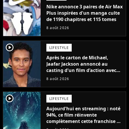
Nike annonce 3 paires de Air Max
Plus inspirées d'un manga culte
de 1190 chapitres et 115 tomes
8 août 2026
player2
LIFESTYLE
Après le carton de Michael,
Jaafar Jackson annoncé au
casting d'un film d'action avec
Will Smith
8 août 2026
player2
LIFESTYLE
Aujourd'hui en streaming : noté
94%, ce film réinvente
complètement cette franchise de
science-fiction vieille de 40 ans