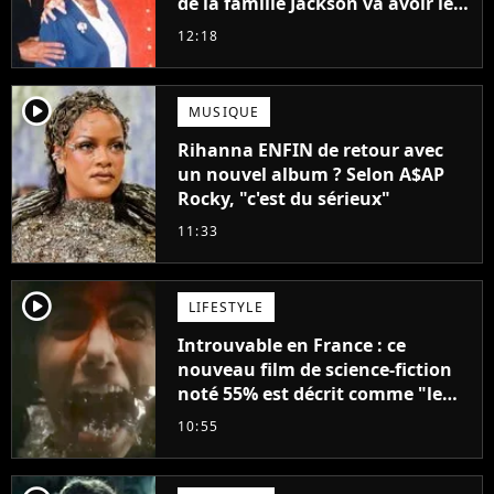
de la famille Jackson va avoir le
droit à sa propre série
12:18
player2
MUSIQUE
Rihanna ENFIN de retour avec
un nouvel album ? Selon A$AP
Rocky, "c'est du sérieux"
11:33
player2
LIFESTYLE
Introuvable en France : ce
nouveau film de science-fiction
noté 55% est décrit comme "le
plus stupide de l'année"
10:55