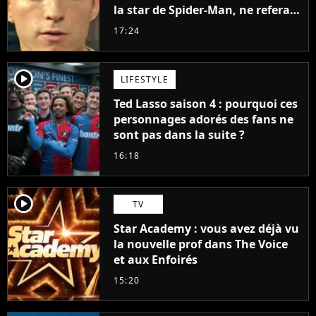
la star de Spider-Man, ne referait
pas ce blockbuster
17:24
player2
LIFESTYLE
Ted Lasso saison 4 : pourquoi ces
personnages adorés des fans ne
sont pas dans la suite ?
16:18
player2
TV
Star Academy : vous avez déjà vu
la nouvelle prof dans The Voice
et aux Enfoirés
15:20