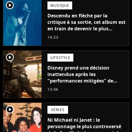
player2
MUSIQUE
Descendu en flèche par la
critique à sa sortie, cet album est
en train de devenir le plus
populaire de son auteur
14:23
player2
LIFESTYLE
Disney prend une décision
inattendue après les
"performances mitigées" de
Vaiana et The Mandalorian &
13:06
Grogu au box-office
player2
SÉRIES
Ni Michael ni Janet : le
personnage le plus controversé