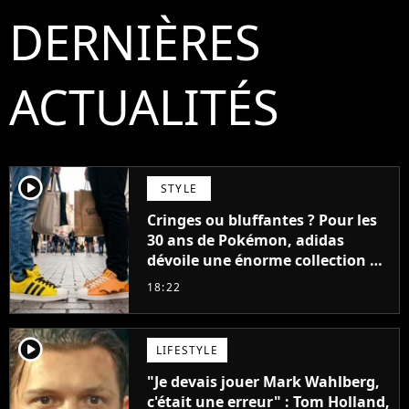
DERNIÈRES
ACTUALITÉS
player2
STYLE
Cringes ou bluffantes ? Pour les
30 ans de Pokémon, adidas
dévoile une énorme collection de
sneakers et je ne sais pas quoi en
18:22
penser
player2
LIFESTYLE
"Je devais jouer Mark Wahlberg,
c'était une erreur" : Tom Holland,