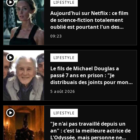
player2
LIFESTYLE
Aujourd'hui sur Netflix : ce film
de science-fiction totalement
oublié est pourtant l'un des
meilleurs des années 2010
09:23
player2
LIFESTYLE
Le fils de Michael Douglas a
passé 7 ans en prison : "Je
distribuais des joints pour mon
père"
5 août 2026
player2
LIFESTYLE
"Je n'ai pas travaillé depuis un
an" : c'est la meilleure actrice de
L'Odyssée, mais personne ne