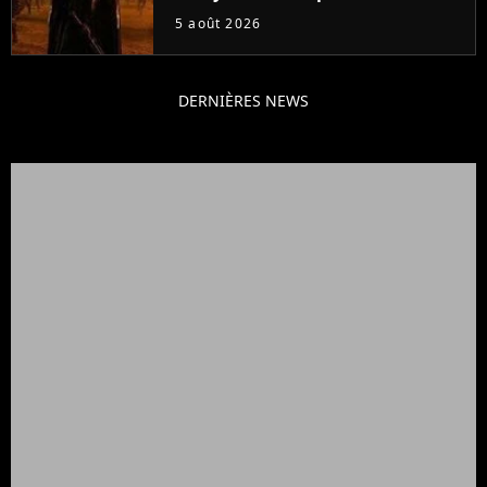
veut lui donner de rôle au
5 août 2026
cinéma
DERNIÈRES NEWS