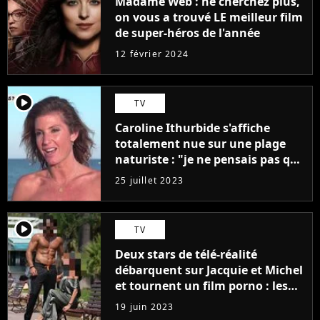
Madame Web : ne cherchez plus,
on vous a trouvé LE meilleur film
de super-héros de l'année
12 février 2024
player2
TV
Caroline Ithurbide s'affiche
totalement nue sur une plage
naturiste : "je ne pensais pas que
j'arriverais à le faire..."
25 juillet 2023
player2
TV
Deux stars de télé-réalité
débarquent sur Jacquie et Michel
et tournent un film porno : les
premières images du tournage
19 juin 2023
(exclu)