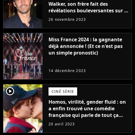
Walker, son frère fait des
révélations bouleversantes sur la
réaction des acteurs de Fast and
26 novembre 2023
Furious
Miss France 2024 : la gagnante
déjà annoncée ! (Et ce n'est pas
un simple pronostic)
14 décembre 2023
player2
CINÉ SÉRIE
Homos, virilité, gender fluid : on
a enfin trouvé une comédie
française qui parle de tout ça
sans être super ringarde
20 avril 2023