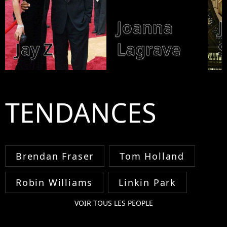
Joanna
J
Jay Z
Lagrave
S
TENDANCES
Brendan Fraser
Tom Holland
Robin Williams
Linkin Park
VOIR TOUS LES PEOPLE