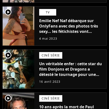
player2
TV
Emilie Nef Naf débarque sur
OnlyFans avec des photos très
sexy... les fétichistes vont
prendre leur pied !
4 mai 2023
player2
CINÉ SÉRIE
Un véritable enfer : cette star du
film Donjons et Dragons a
détesté le tournage pour une
raison très spéciale
16 avril 2023
player2
CINÉ SÉRIE
10 ans après la mort de Paul