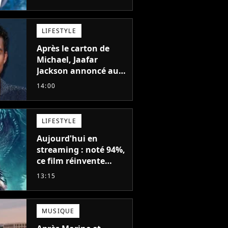
chapitres et 115
tomes
LIFESTYLE
Après le carton de
Michael, Jaafar
Jackson annoncé au
casting d'un film
14:00
d'action avec Will
Smith
LIFESTYLE
Aujourd'hui en
streaming : noté 94%,
ce film réinvente
complètement cette
13:15
franchise de science-
fiction vieille de 40
ans
MUSIQUE