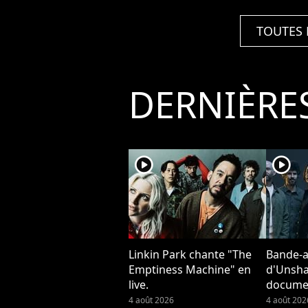
TOUTES 
DERNIÈRE
player2
player2
Linkin Park chante "The
Bande-
Emptiness Machine" en
d'Unshat
live.
documen
Park
4 août 2026
4 août 202