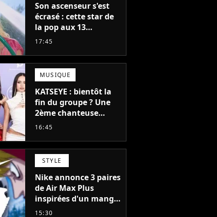
Son ascenseur s'est
écrasé : cette star de
la pop aux 13
milliards d'écoutes à
17:45
failli nous quitter, "Je
pensais ne plus
jamais chanter"
MUSIQUE
KATSEYE : bientôt la
fin du groupe ? Une
2ème chanteuse
s'éloigne en 6 mois,
16:45
"Prendre cette
décision n’a pas été
facile"
STYLE
Nike annonce 3 paires
de Air Max Plus
inspirées d'un manga
culte de 1190
15:30