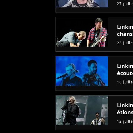
27 juill
Linki
chan
23 juill
Linkin
écout
18 juill
Linki
étions
12 juill