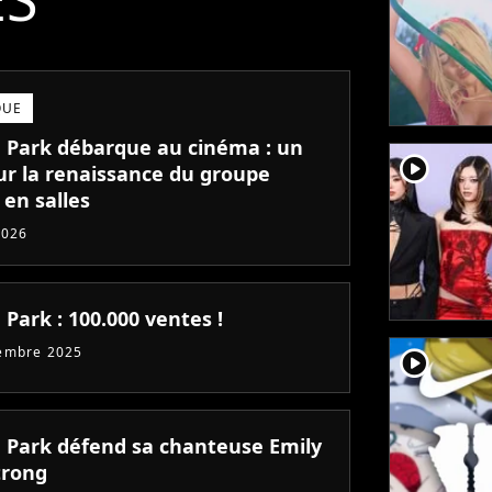
QUE
n Park débarque au cinéma : un
player2
sur la renaissance du groupe
 en salles
2026
 Park : 100.000 ventes !
embre 2025
player2
n Park défend sa chanteuse Emily
rong