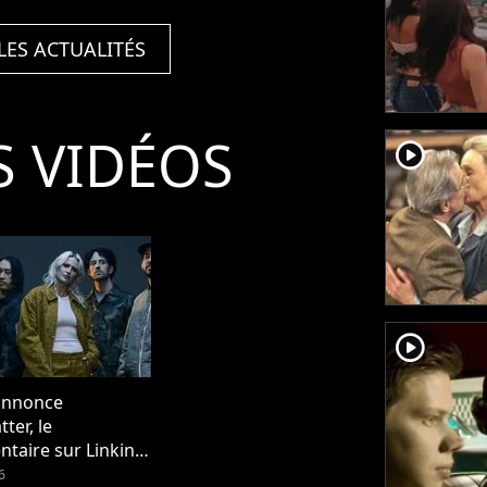
LES ACTUALITÉS
S VIDÉOS
player2
player2
annonce
ter, le
taire sur Linkin
6