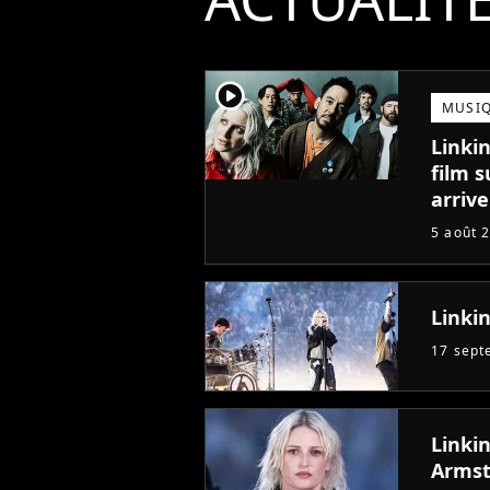
player2
MUSI
Linki
film 
arrive
5 août 
Linkin
17 sept
Linki
Armst