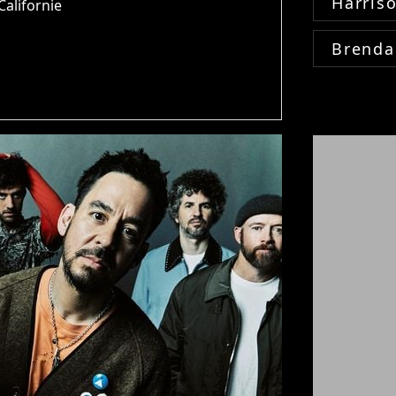
Harris
alifornie
Brenda