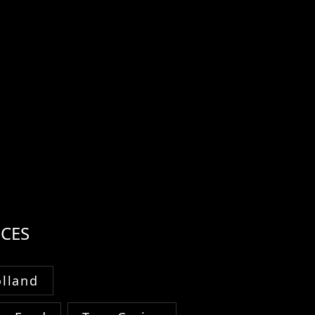
CES
lland