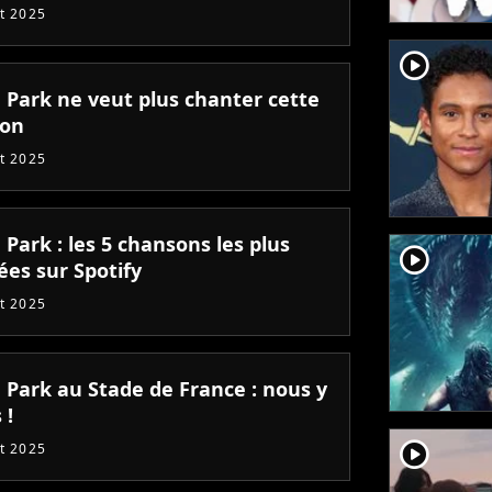
et 2025
player2
n Park ne veut plus chanter cette
son
et 2025
 Park : les 5 chansons les plus
player2
ées sur Spotify
et 2025
n Park au Stade de France : nous y
 !
player2
et 2025