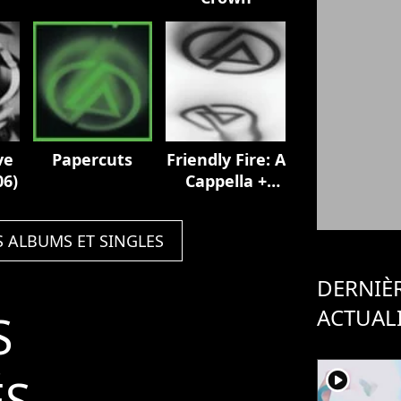
ve
Papercuts
Friendly Fire: A
06)
Cappella +
Instrumental
S ALBUMS ET SINGLES
DERNIÈ
ACTUAL
S
player2
ÉS