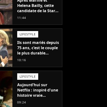
Après Marine et
Helena Bailly, cette
candidate de la Star
Academy adorée du
11:44
public annonce son
premier album, "C'est
tellement puissant"
LIFESTYLE
Ils sont mariés depuis
75 ans, c'est le couple
le plus durable
d'Hollywood : "Nous
10:16
avons avancé jour
après jour, et les jours
se sont transformés
LIFESTYLE
en décennies"
Aujourd'hui sur
Netflix : inspiré d'une
histoire vraie
glaçante, c'est l'un
09:24
des meilleurs films du