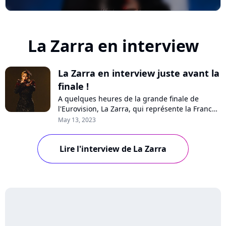
La Zarra en interview
La Zarra en interview juste avant la
finale !
A quelques heures de la grande finale de
l'Eurovision, La Zarra, qui représente la France
au concours, se confie à Purecharts sur la
May 13, 2023
pression qui pèse sur ses épaules, les coulisses
de sa performance, ce qu'elle espère pouvoir
Lire l'interview de La Zarra
changer ou encore les critiques.