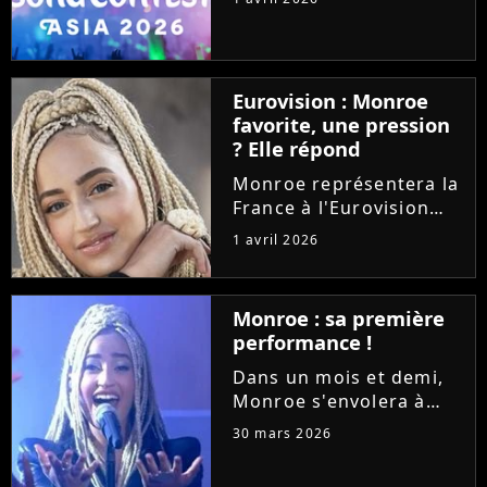
développe avec une
nouvelle version
organisée en Asie. La
première édition aura
Eurovision : Monroe
lieu à Bangkok, en
favorite, une pression
Thaïlande, en
? Elle répond
novembre...
Monroe représentera la
France à l'Eurovision
2026 avec la chanson
1 avril 2026
lyrique "Regarde !".
Deuxième chez les
bookmakers, pourrait-
Monroe : sa première
elle nous offrir une
performance !
victoire ? La jeune
chanteuse se...
Dans un mois et demi,
Monroe s'envolera à
Vienne pour
30 mars 2026
l'Eurovision 2026.
Invitée dans l'émission