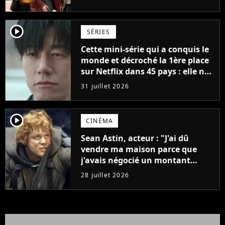
player2
SÉRIES
Cette mini-série qui a conquis le
monde et décroché la 1ère place
sur Netflix dans 45 pays : elle ne
compte que 10 épisodes et c'est
31 juillet 2026
un phénomène mondial
player2
CINÉMA
Sean Astin, acteur : "J'ai dû
vendre ma maison parce que
j'avais négocié un montant
beaucoup trop bas pour Le
28 juillet 2026
Seigneur des anneaux"