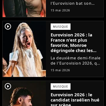
l'Eurovision bat son
plein. Grand favori de la
15 mai 2026
compétition depuis des
mois, la Finlande
s'apprête à briser les
player2
MUSIQUE
règles et signer une
Eurovision 2026 : la
grande première dans
France n'est plus
l'histoire...
favorite, Monroe
dégringole chez les
bookmakers après sa
La deuxième demi-finale
performance en demi-
de l'Eurovision 2026, qui
finale
s'est tenue jeudi 14 mai,
15 mai 2026
a vu Monroe performer
sa chanson Regarde !
pour la première fois
player2
MUSIQUE
devant les
Eurovision 2026 : le
téléspectateurs
candidat israélien hué
européens. Hélas,...
sur scène,