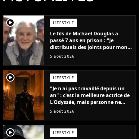
player2
LIFESTYLE
Le fils de Michael Douglas a
passé 7 ans en prison : "Je
distribuais des joints pour mon
père"
5 août 2026
player2
LIFESTYLE
"Je n'ai pas travaillé depuis un
an" : c'est la meilleure actrice de
L'Odyssée, mais personne ne
veut lui donner de rôle au
5 août 2026
cinéma
player2
LIFESTYLE