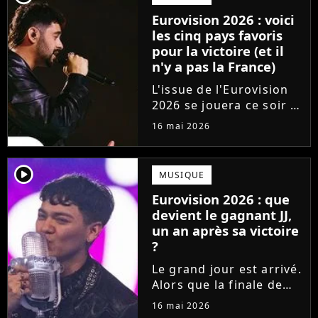
surclasse toute la
Eurovision 2026 : voici
concurrence ?
les cinq pays favoris
pour la victoire (et il
n'y a pas la France)
L'issue de l'Eurovision
2026 se jouera ce soir !
En direct de Vienne, les
16 mai 2026
25 pays qualifiés pour la
finale du concours vont
s'affronter pour gagner
player2
MUSIQUE
le coeur du jury et du
Eurovision 2026 : que
public. Qui...
devient le gagnant JJ,
un an après sa victoire
?
Le grand jour est arrivé.
Alors que la finale de
l'Eurovision 2026 a lieu
16 mai 2026
ce soir, les fans se