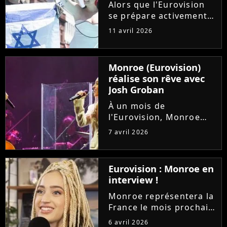
chaîne et sera...
Alors que l'Eurovision
se prépare activement
en coulisses, et que la
11 avril 2026
France est deuxième
des favoris, l'Eurovision
Junior 2026 aussi se
Monroe (Eurovision)
dessine. Et Israël, dont
réalise son rêve avec
la participation fait...
Josh Groban
À un mois de
l'Eurovision, Monroe
concrétise déjà un rêve
7 avril 2026
d'enfant. La
représentante de la
France est grimpée sur
Eurovision : Monroe en
scène pour rejoindre
interview !
son idole Josh Groban
lors de son concert au...
Monroe représentera la
France le mois prochain
à l'Eurovision avec sa
6 avril 2026