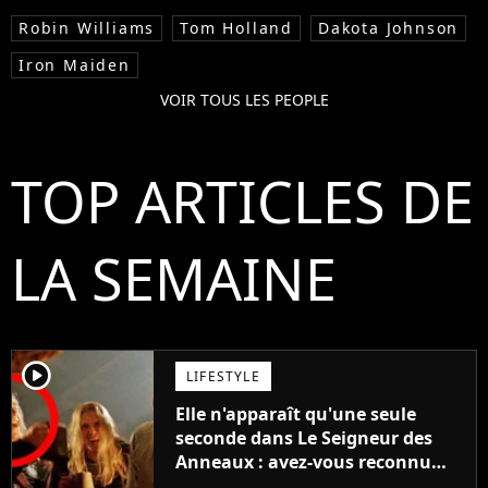
Robin Williams
Tom Holland
Dakota Johnson
Iron Maiden
VOIR TOUS LES PEOPLE
TOP ARTICLES DE
LA SEMAINE
player2
LIFESTYLE
Elle n'apparaît qu'une seule
seconde dans Le Seigneur des
Anneaux : avez-vous reconnu
cette légende du cinéma dans la