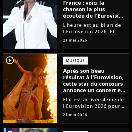
France : voici la
chanson la plus
écoutée de l'Eurovision
2026, et c'est une
L'heure est au bilan de
véritable surprise !
l'Eurovision 2026. Et
c'est une véritable
21 mai 2026
surprise : la chanson la
plus écoutée de la
compétition en
player2
MUSIQUE
streaming n'est pas une
Après son beau
des favorites !
résultat à l'Eurovision,
cette star du concours
annonce un concert en
France
Elle est arrivée 4ème de
l'Eurovision 2026 pour
l'Australie. Bonne
21 mai 2026
nouvelle : la star de la
pop Delta Goodrem