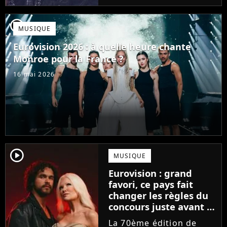
demandent ce qu'est
devenu le chanteur JJ
player2
MUSIQUE
qui avait gagné l'an
dernier avec sa
Eurovision 2026 : à quelle heure chante
chanson...
Monroe pour la France ?
16 mai 2026
player2
MUSIQUE
Eurovision : grand
favori, ce pays fait
changer les règles du
concours juste avant la
finale !
La 70ème édition de