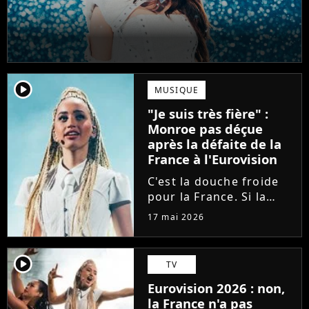
player2
MUSIQUE
"Je suis très fière" :
Monroe pas déçue
après la défaite de la
France à l'Eurovision
C'est la douche froide
pour la France. Si la
Bulgarie a déjoué tous
17 mai 2026
les pronostics en
arrivant en tête à
l'Eurovision, la
player2
TV
chanteuse Monroe n'a
Eurovision 2026 : non,
décroché que la 11ème
la France n'a pas
place. Elle réagit...