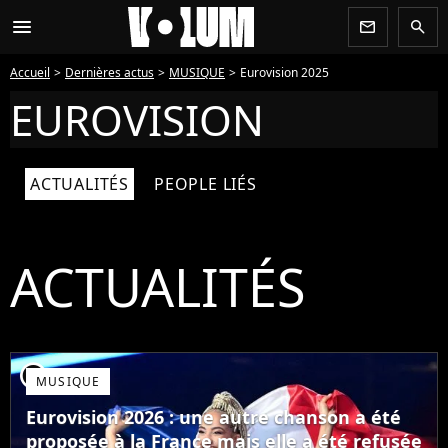
menu
newsletter
search
Accueil
Dernières actus
MUSIQUE
Eurovision 2025
EUROVISION
ACTUALITÉS
PEOPLE LIÉS
ACTUALITÉS
player2
MUSIQUE
Eurovision 2026 : une autre chanson a été
proposée à la France mais elle a été refusée