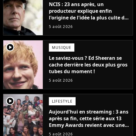
NCIS : 23 ans après, un
producteur explique enfin
l'origine de l'idée la plus culte de
la série (et on ne parle pas du
5 août 2026
bateau)
player2
MUSIQUE
Le saviez-vous ? Ed Sheeran se
cache derrière les deux plus gros
tubes du moment !
5 août 2026
player2
LIFESTYLE
Aujourd'hui en streaming : 3 ans
après sa fin, cette série aux 13
Emmy Awards revient avec une
suite... totalement différente
5 août 2026