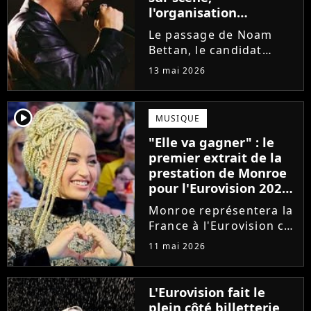
l'organisation
intervient
Le passage de Noam
Bettan, le candidat
représentant Israël à
13 mai 2026
l'Eurovision 2026, lors
de la première demi-
finale du concours, a
player2
MUSIQUE
été perturbé par des
"Elle va gagner" : le
huées et des chants. La
premier extrait de la
phrase "Stop...
prestation de Monroe
pour l'Eurovision 2026
séduit les bookmakers
Monroe représentera la
France à l'Eurovision ce
samedi 16 mai. Alors
11 mai 2026
qu'elle fait partie des
favoris, un premier
extrait de sa prestation
L'Eurovision fait le
vient d'être dévoilé. Et
plein côté billetterie