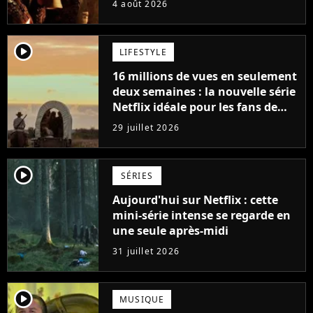
4 août 2026
saga ?
player2
LIFESTYLE
16 millions de vues en seulement
deux semaines : la nouvelle série
Netflix idéale pour les fans de
Yellowstone
29 juillet 2026
player2
SÉRIES
Aujourd'hui sur Netflix : cette
mini-série intense se regarde en
une seule après-midi
31 juillet 2026
player2
MUSIQUE