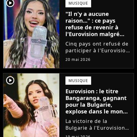
sera de passage à Paris
player2
MUSIQUE
fin juin pour une
"Il n'y a aucune
tournée européenne
raison..." : ce pays
intimiste....
refuse de revenir à
l'Eurovision malgré
son nombre record de
Cinq pays ont refusé de
victoires
participer à l'Eurovision
cette année, en réaction
20 mai 2026
au maintien d'Israël
dans la compétition.
Détenteur du record de
player2
MUSIQUE
victoires, l'Irlande
Eurovision : le titre
assure qu'elle ne
Bangaranga, gagnant
pourrait...
pour la Bulgarie,
explose dans le monde
après la victoire de
La victoire de la
Dara
Bulgarie à l'Eurovision
porte un coup de
19 mai 2026