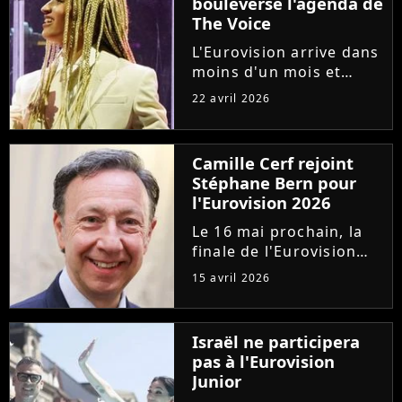
bouleverse l'agenda de
The Voice
L'Eurovision arrive dans
moins d'un mois et
Monroe est l'une des
22 avril 2026
grandes favorites. Pour
lui donner toutes ses
chances, deux
Camille Cerf rejoint
émissions concurrents,
Stéphane Bern pour
"The Voice" et "Les
l'Eurovision 2026
Traîtres", ont...
Le 16 mai prochain, la
finale de l'Eurovision
2026 sera diffusée en
15 avril 2026
direct sur France
Télévisions. Pour la
douzième fois,
Israël ne participera
Stéphane Bern
pas à l'Eurovision
commentera
Junior
l'événement pour la