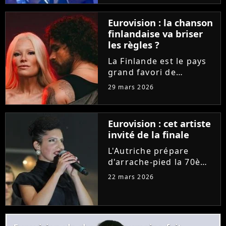
"C à vous", la
représentante de la
Eurovision : la chanson
France a délivré la toute
finlandaise va briser
première
les règles ?
interprétation...
La Finlande est le pays
grand favori de
l'Eurovision 2026. Et
29 mars 2026
pour leur prestation sur
la scène de Vienne, les
deux artistes nordiques
Eurovision : cet artiste
pourraient outrepasser
invité de la finale
une règle bien
spécifique...
L'Autriche prépare
d'arrache-pied la 70ème
édition de l'Eurovision.
22 mars 2026
Les organisateurs
dévoilent le programme
des festivités et des
invités pour la grande