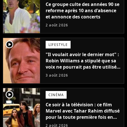
Ce groupe culte des années 90 se
reforme après 10 ans d'absence
et annonce des concerts
2 août 2026
player2
LIFESTYLE
"Il voulait avoir le dernier mot" :
Robin Williams a stipulé que sa
voix ne pourrait pas être utilisée
avant 2039, pourtant Disney
3 août 2026
possède des enregistrements
inédits
player2
CINÉMA
Ce soir à la télévision : ce film
Marvel avec Tahar Rahim diffusé
pour la toute première fois en
France
2 août 2026