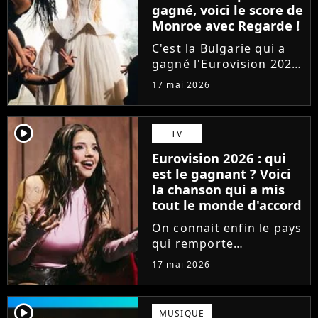
gagné, voici le score de
Monroe avec Regarde !
C'est la Bulgarie qui a
gagné l'Eurovision 2026
à la surprise générale.
17 mai 2026
Mais comment s'en sort
la France, qui était
représentée par la
player2
TV
chanteuse Monroe avec
Eurovision 2026 : qui
le titre lyrique
est le gagnant ? Voici
"Regarde"...
la chanson qui a mis
tout le monde d'accord
On connait enfin le pays
qui remporte
l'Eurovision 2026 ! Un
17 mai 2026
an après JJ avec Wasted
Love pour l'Autriche, qui
soulève le trophée et
player2
MUSIQUE