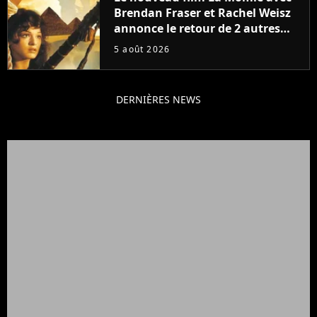
Brendan Fraser et Rachel Weisz
annonce le retour de 2 autres
personnages emblématiques de
5 août 2026
la saga
DERNIÈRES NEWS