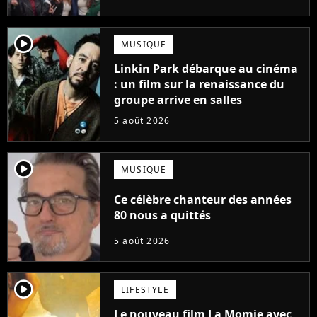
player2
MUSIQUE
Linkin Park débarque au cinéma
: un film sur la renaissance du
groupe arrive en salles
5 août 2026
player2
MUSIQUE
Ce célèbre chanteur des années
80 nous a quittés
5 août 2026
player2
LIFESTYLE
Le nouveau film La Momie avec