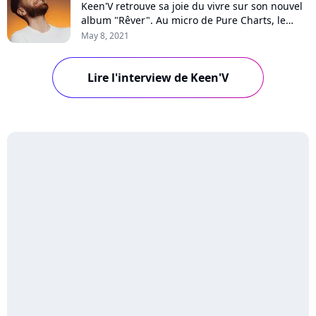
Keen'V retrouve sa joie du vivre sur son nouvel
album "Rêver". Au micro de Pure Charts, le
chanteur raconte comment un voyage à Tahiti
May 8, 2021
l'a aidé à surmonter sa dépression, revient sur
les hauts et les bas de sa carrière, les critiques,
son duo avec Magic System et sa nouvelle
Lire l'interview de Keen'V
popularité sur TikTok.