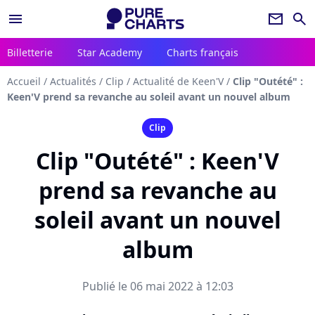
menu
newsletter
search
Billetterie
Star Academy
Charts français
Accueil
/
Actualités
/
Clip
/
Actualité de Keen'V
/
Clip "Outété" :
Keen'V prend sa revanche au soleil avant un nouvel album
Clip
Clip "Outété" : Keen'V
prend sa revanche au
soleil avant un nouvel
album
Publié le 06 mai 2022 à 12:03