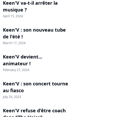
Keen'V va-t-il arrêter la
musique ?
April 15, 2024
Keen'V : son nouveau tube
de l'été !
March 17, 2024
Keen'V devient...
animateur !
February 27, 2024
Keen'V : son concert tourne
au fiasco
July 24, 2023
Keen'V refuse d'être coach