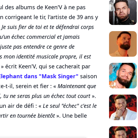
seul des albums de Keen'V à ne pas
 corrigeant le tir, l'artiste de 39 ans y
«
Je suis fier de toi et te défendrai corps
 qu'un échec commercial et jamais
 juste pas entendre ce genre de
 mon identité musicale propre, il est
» écrit Keen'V, qui se cacherait par
'Elephant dans "Mask Singer"
saison
-t-il, serein et fier : «
Maintenant que
, tu ne seras plus un échec tout court
».
un air de défi : «
Le seul "échec" c'est le
artir en tournée bientôt
». Une belle