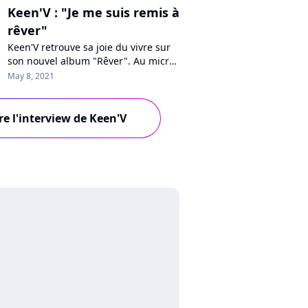
Keen'V : "Je me suis remis à
rêver"
Keen'V retrouve sa joie du vivre sur
son nouvel album "Rêver". Au micro
de Pure Charts, le chanteur raconte
May 8, 2021
comment un voyage à Tahiti l'a aidé
à surmonter sa dépression, revient
sur les hauts et les bas de sa
re l'interview de Keen'V
carrière, les critiques, son duo avec
Magic System et sa nouvelle
popularité sur TikTok.