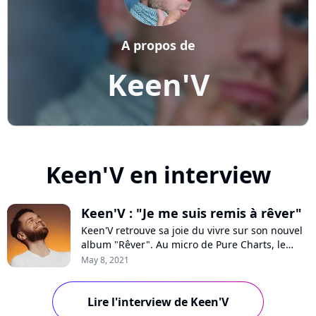
A propos de
Keen'V
Keen'V en interview
Keen'V : "Je me suis remis à rêver"
Keen'V retrouve sa joie du vivre sur son nouvel
album "Rêver". Au micro de Pure Charts, le
chanteur raconte comment un voyage à Tahiti
May 8, 2021
l'a aidé à surmonter sa dépression, revient sur
les hauts et les bas de sa carrière, les critiques,
son duo avec Magic System et sa nouvelle
Lire l'interview de Keen'V
popularité sur TikTok.