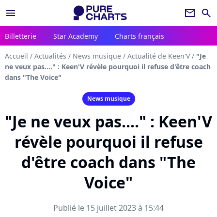
menu
newsletter
search
Billetterie
Star Academy
Charts français
Accueil
/
Actualités
/
News musique
/
Actualité de Keen'V
/
"Je
ne veux pas...." : Keen'V révèle pourquoi il refuse d'être coach
dans "The Voice"
News musique
"Je ne veux pas...." : Keen'V
révèle pourquoi il refuse
d'être coach dans "The
Voice"
Publié le 15 juillet 2023 à 15:44