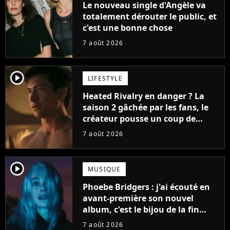
Le nouveau single d'Angèle va
totalement dérouter le public, et
c'est une bonne chose
7 août 2026
player2
LIFESTYLE
Heated Rivalry en danger ? La
saison 2 gâchée par les fans, le
créateur pousse un coup de
gueule
7 août 2026
player2
MUSIQUE
Phoebe Bridgers : j'ai écouté en
avant-première son nouvel
album, c'est le bijou de la fin
d'été
7 août 2026