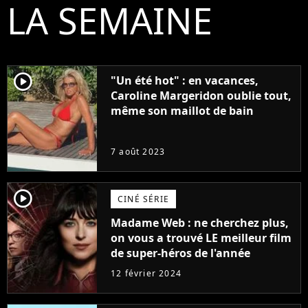
LA SEMAINE
player2
"Un été hot" : en vacances,
Caroline Margeridon oublie tout,
même son maillot de bain
7 août 2023
player2
CINÉ SÉRIE
Madame Web : ne cherchez plus,
on vous a trouvé LE meilleur film
de super-héros de l'année
12 février 2024