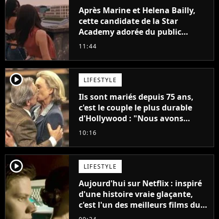
Après Marine et Helena Bailly,
cette candidate de la Star
Academy adorée du public
annonce son premier album,
11:44
"C'est tellement puissant"
player2
LIFESTYLE
Ils sont mariés depuis 75 ans,
c'est le couple le plus durable
d'Hollywood : "Nous avons
avancé jour après jour, et les
10:16
jours se sont transformés en
décennies"
player2
LIFESTYLE
Aujourd'hui sur Netflix : inspiré
d'une histoire vraie glaçante,
c'est l'un des meilleurs films du
21ème siècle