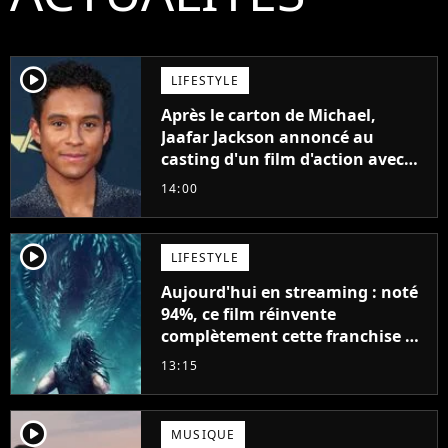
player2
LIFESTYLE
Après le carton de Michael,
Jaafar Jackson annoncé au
casting d'un film d'action avec
Will Smith
14:00
player2
LIFESTYLE
Aujourd'hui en streaming : noté
94%, ce film réinvente
complètement cette franchise de
science-fiction vieille de 40 ans
13:15
player2
MUSIQUE