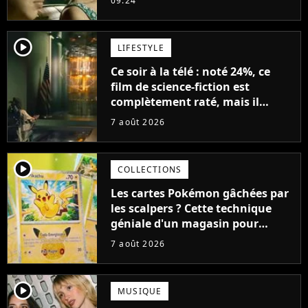
09:24
player2
LIFESTYLE
Ce soir à la télé : noté 24%, ce
film de science-fiction est
complètement raté, mais il
aurait pu être encore pire à
7 août 2026
cause de son acteur
player2
COLLECTIONS
Les cartes Pokémon gâchées par
les scalpers ? Cette technique
géniale d'un magasin pour
ruiner les revendeurs
7 août 2026
player2
MUSIQUE