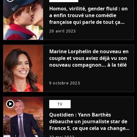
Homos, virilité, gender fluid : on
a enfin trouvé une comédie
française qui parle de tout ça
sans être super ringarde
20 avril 2023
Marine Lorphelin de nouveau en
couple et vous aviez déjà vu son
nouveau compagnon... à la télé
9 octobre 2023
player2
TV
Quotidien : Yann Barthès
débauche un journaliste star de
France 5, ce que cela va changer
à la rentrée