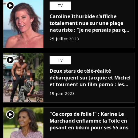
player2
TV
Caroline Ithurbide s'affiche
totalement nue sur une plage
naturiste : "je ne pensais pas que
j'arriverais à le faire..."
25 juillet 2023
player2
TV
Deux stars de télé-réalité
débarquent sur Jacquie et Michel
et tournent un film porno : les
premières images du tournage
19 juin 2023
(exclu)
player2
"Ce corps de folie !" : Karine Le
Marchand enflamme la Toile en
posant en bikini pour ses 55 ans