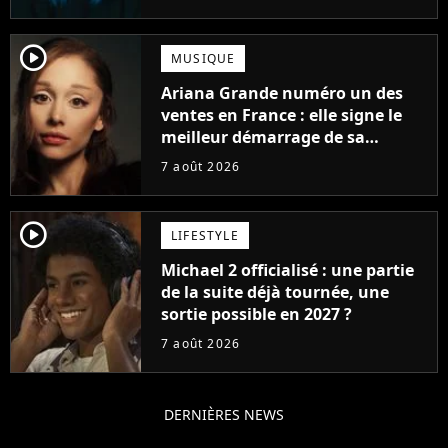
player2
MUSIQUE
Ariana Grande numéro un des
ventes en France : elle signe le
meilleur démarrage de sa
carrière avec son album Petal
7 août 2026
player2
LIFESTYLE
Michael 2 officialisé : une partie
de la suite déjà tournée, une
sortie possible en 2027 ?
7 août 2026
DERNIÈRES NEWS