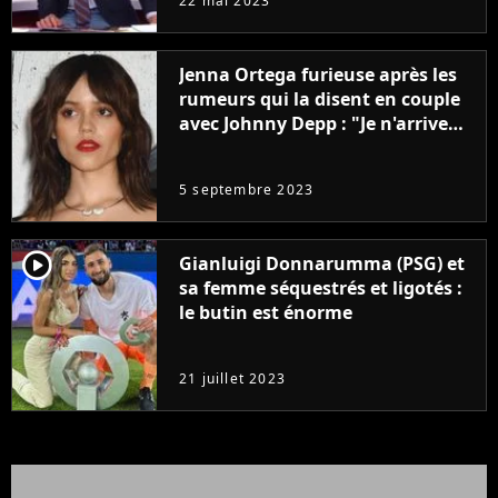
22 mai 2023
Jenna Ortega furieuse après les
rumeurs qui la disent en couple
avec Johnny Depp : "Je n'arrive
même pas..."
5 septembre 2023
player2
Gianluigi Donnarumma (PSG) et
sa femme séquestrés et ligotés :
le butin est énorme
21 juillet 2023