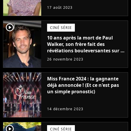
17 août 2023
player2
CINÉ SÉRIE
10 ans après la mort de Paul
Walker, son frère fait des
révélations bouleversantes sur la
réaction des acteurs de Fast and
26 novembre 2023
Furious
Miss France 2024 : la gagnante
déjà annoncée ! (Et ce n'est pas
un simple pronostic)
14 décembre 2023
player2
CINÉ SÉRIE