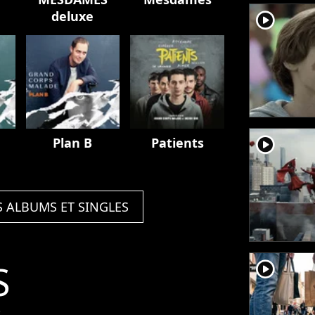
deluxe
player2
player2
Plan B
Patients
S ALBUMS ET SINGLES
S
player2