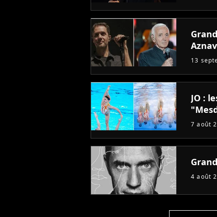
Grand
Aznav
13 sept
JO : l
"Mes
7 août 
Grand
4 août 