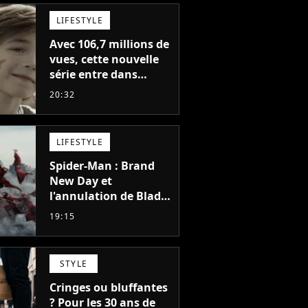
LIFESTYLE
Avec 106,7 millions de
vues, cette nouvelle
série entre dans
l'histoire de Netflix en
20:32
seulement 48 jours
LIFESTYLE
Spider-Man : Brand
New Day et
l'annulation de Blade
montrent que Marvel
19:15
n'est plus capable de
faire quoi que ce soit
de simple
STYLE
Cringes ou bluffantes
? Pour les 30 ans de