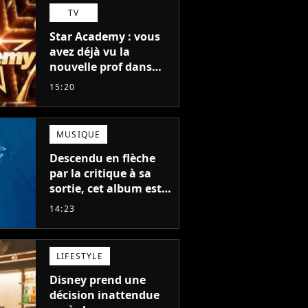
TV
Star Academy : vous
avez déjà vu la
nouvelle prof dans
The Voice et aux
15:20
Enfoirés
MUSIQUE
Descendu en flèche
par la critique à sa
sortie, cet album est
en train de devenir le
14:23
plus populaire de son
auteur
LIFESTYLE
Disney prend une
décision inattendue