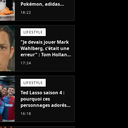
Pokémon, adidas
dévoile une énorme
18:22
collection de sneakers
et je ne sais pas quoi
en penser
LIFESTYLE
"Je devais jouer Mark
Wahlberg, c'était une
erreur" : Tom Holland,
la star de Spider-Man,
17:24
ne referait pas ce
blockbuster
LIFESTYLE
Ted Lasso saison 4 :
pourquoi ces
personnages adorés
des fans ne sont pas
16:18
dans la suite ?