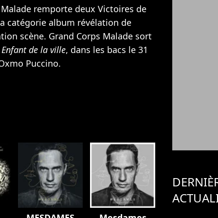
 Malade remporte deux Victoires de
la catégorie album révélation de
ation scène. Grand Corps Malade sort
é
Enfant de la ville
, dans les bacs le 31
Oxmo Puccino
.
DERNIÈ
ACTUAL
e
MESDAMES
Mesdames