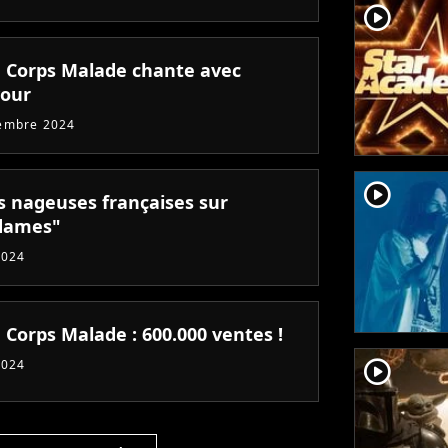
player2
 Corps Malade chante avec
our
embre 2024
player2
es nageuses françaises sur
dames"
2024
 Corps Malade : 600.000 ventes !
player2
2024