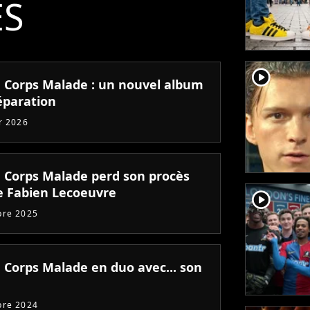
ÉS
player2
 Corps Malade : un nouvel album
éparation
er 2026
 Corps Malade perd son procès
e Fabien Lecoeuvre
player2
bre 2025
 Corps Malade en duo avec... son
bre 2024