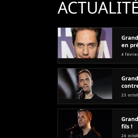
ACTUALIT
Grand
en pr
4 févri
Grand
contr
23 octo
Grand
fils !
24 octo