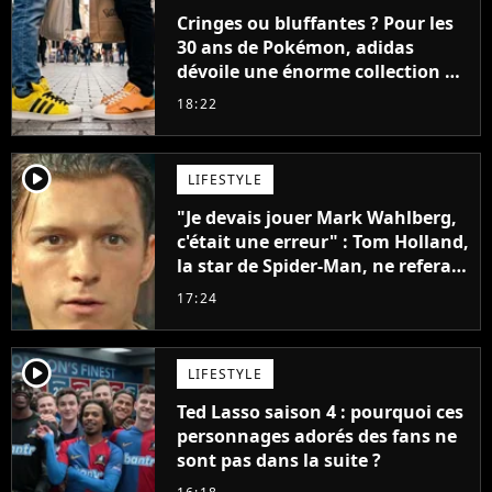
Cringes ou bluffantes ? Pour les
30 ans de Pokémon, adidas
dévoile une énorme collection de
sneakers et je ne sais pas quoi en
18:22
penser
player2
LIFESTYLE
"Je devais jouer Mark Wahlberg,
c'était une erreur" : Tom Holland,
la star de Spider-Man, ne referait
pas ce blockbuster
17:24
player2
LIFESTYLE
Ted Lasso saison 4 : pourquoi ces
personnages adorés des fans ne
sont pas dans la suite ?