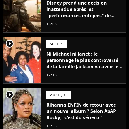
Disney prend une décision
inattendue après les
"performances mitigées" de
Vaiana et The Mandalorian &
13:06
Grogu au box-office
player2
SÉRIES
Ni Michael ni Janet : le
personnage le plus controversé
de la famille Jackson va avoir le
droit à sa propre série
12:18
player2
MUSIQUE
Rihanna ENFIN de retour avec
un nouvel album ? Selon A$AP
Rocky, "c'est du sérieux"
11:33