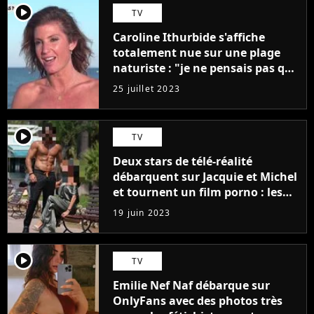
player2
TV
Caroline Ithurbide s'affiche
totalement nue sur une plage
naturiste : "je ne pensais pas que
j'arriverais à le faire..."
25 juillet 2023
player2
TV
Deux stars de télé-réalité
débarquent sur Jacquie et Michel
et tournent un film porno : les
premières images du tournage
19 juin 2023
(exclu)
player2
TV
Emilie Nef Naf débarque sur
OnlyFans avec des photos très