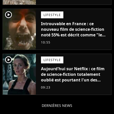
player2
LIFESTYLE
Introuvable en France : ce
nouveau film de science-fiction
noté 55% est décrit comme "le
plus stupide de l'année"
10:55
player2
LIFESTYLE
Aujourd'hui sur Netflix : ce film
de science-fiction totalement
oublié est pourtant l'un des
meilleurs des années 2010
09:23
DERNIÈRES NEWS