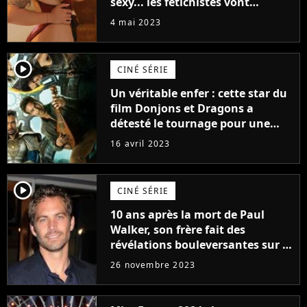
sexy... les fétichistes vont
prendre leur pied !
4 mai 2023
player2
CINÉ SÉRIE
Un véritable enfer : cette star du
film Donjons et Dragons a
détesté le tournage pour une
raison très spéciale
16 avril 2023
player2
CINÉ SÉRIE
10 ans après la mort de Paul
Walker, son frère fait des
révélations bouleversantes sur la
réaction des acteurs de Fast and
26 novembre 2023
Furious