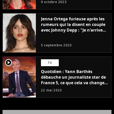
9 octobre 2023
Jenna Ortega furieuse après les
rumeurs qui la disent en couple
avec Johnny Depp : "Je n'arrive
même pas..."
5 septembre 2023
player2
TV
Quotidien : Yann Barthès
débauche un journaliste star de
France 5, ce que cela va changer
à la rentrée
22 mai 2023