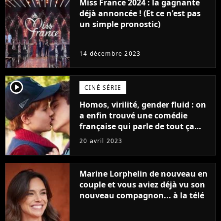
Miss France 2024 : la gagnante
déjà annoncée ! (Et ce n'est pas
un simple pronostic)
14 décembre 2023
player2
CINÉ SÉRIE
Homos, virilité, gender fluid : on
a enfin trouvé une comédie
française qui parle de tout ça
sans être super ringarde
20 avril 2023
Marine Lorphelin de nouveau en
couple et vous aviez déjà vu son
nouveau compagnon... à la télé