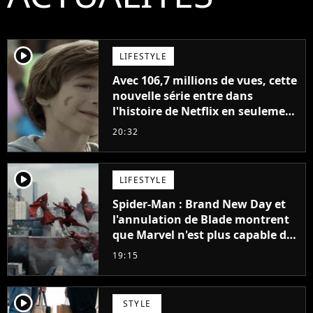
player2
LIFESTYLE
Avec 106,7 millions de vues, cette
nouvelle série entre dans
l'histoire de Netflix en seulement
48 jours
20:32
player2
LIFESTYLE
Spider-Man : Brand New Day et
l'annulation de Blade montrent
que Marvel n'est plus capable de
faire quoi que ce soit de simple
19:15
player2
STYLE