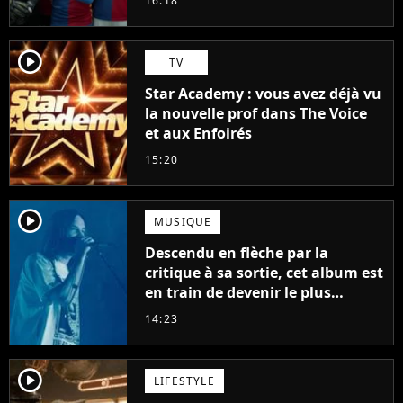
16:18
player2
TV
Star Academy : vous avez déjà vu
la nouvelle prof dans The Voice
et aux Enfoirés
15:20
player2
MUSIQUE
Descendu en flèche par la
critique à sa sortie, cet album est
en train de devenir le plus
populaire de son auteur
14:23
player2
LIFESTYLE