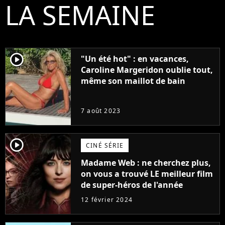
LA SEMAINE
player2
"Un été hot" : en vacances,
Caroline Margeridon oublie tout,
même son maillot de bain
7 août 2023
player2
CINÉ SÉRIE
Madame Web : ne cherchez plus,
on vous a trouvé LE meilleur film
de super-héros de l'année
12 février 2024